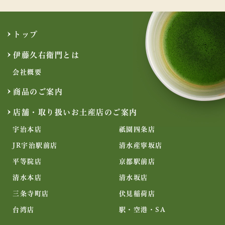
トップ
伊藤久右衛門とは
会社概要
商品のご案内
店舗・取り扱いお土産店のご案内
宇治本店
祇園四条店
JR宇治駅前店
清水産寧坂店
平等院店
京都駅前店
清水本店
清水坂店
三条寺町店
伏見稲荷店
台湾店
駅・空港・SA