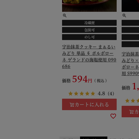
冷蔵便
包装可
のし可
宇治抹茶クッキー まぁるい
みどり 単品 § ポルボロー
宇治抹茶
ネ ゲランドの海塩使用 090
みどり×
686
ボローネ
用 S990
594
価格
税込
1
価格
4.8
（4）
カートに入れる
カ