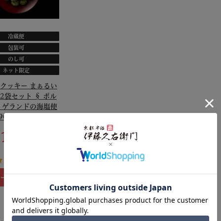
冷蔵便
包装可
のし可
ネット限定
クッキー まぁるい
2袋セット § ポル
 ゲランドの海塩使
90686
,188
税込
4.7
（62）
ートに入れる