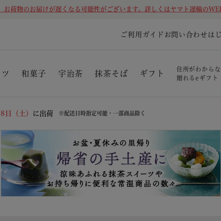
、お荷物のお届けが遅くなる可能性がございます。詳しくはヤマト運輸のWE
ご利用ガイド
お問い合わせ
は
住所がわからな
ーツ
和菓子
宇治茶
抹茶そば
ギフト
贈れるeギフト
08日（土）
に出荷
※配送日時指定可能・一部商品除く
商品番号/JANコード