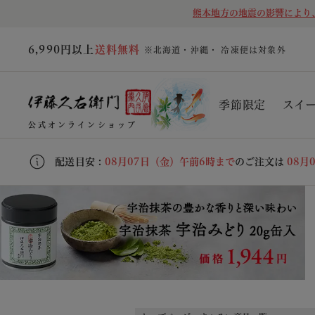
熊本地方の地震の影響により
6,990円以上
送料無料
※北海道・沖縄・ 冷凍便は対象外
季節限定
スイ
公式オンラインショップ
配送目安 :
08月07日（金）午前6時まで
のご注文は
08月
キーワード
価格
〜
在庫なし商品