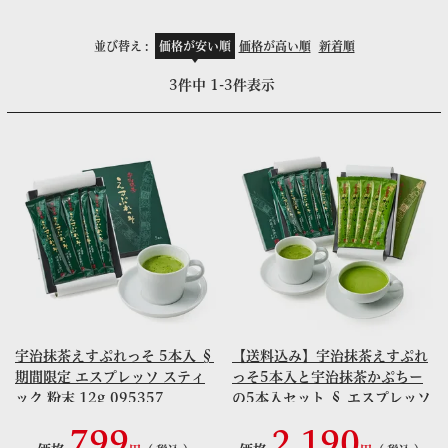
並び替え
価格が安い順
価格が高い順
新着順
3
件中
1
-
3
件表示
宇治抹茶えすぷれっそ 5本入 §
【送料込み】宇治抹茶えすぷれ
期間限定 エスプレッソ スティ
っそ5本入と宇治抹茶かぷちー
ック 粉末 12g 095357
の5本入セット § エスプレッソ
カプチーノ 飲み比べ
799
2,190
S99211357