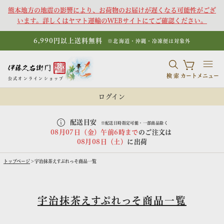
熊本地方の地震の影響により、お荷物のお届けが遅くなる可能性がござ
います。詳しくはヤマト運輸のWEBサイトにてご確認ください。
6,990円以上送料無料
※北海道・沖縄・冷凍便は対象外
検索
カート
メニュー
公式オンラインショップ
ログイン
配送目安
※配送日時指定可能・一部商品除く
08月07日（金）午前6時まで
のご注文は
08月08日（土）
に出荷
トップページ
宇治抹茶えすぷれっそ商品一覧
宇治抹茶えすぷれっそ商品一覧