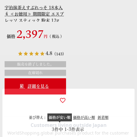
宇治抹茶えすぷれっそ 18本入
§ ≪お徳用≫ 期間限定 エスプ
レッソ スティック 粉末 12g
095359
2,397
価格
税込
4.8
（143）
販売を終了しました。
在庫切れ
詳細を見る
並び替え
価格が安い順
価格が高い順
新着順
3
件中
1
-
3
件表示