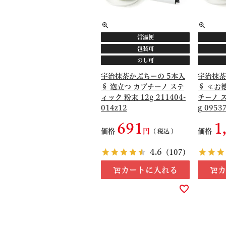
常温便
包装可
のし可
宇治抹茶かぷちーの 5本入
宇治抹茶
§ 泡立つ カプチーノ ステ
§ ≪お
ィック 粉末 12g 211404-
チーノ 
014z12
g 0953
691
1
価格
価格
税込
4.6
（107）
カートに入れる
カ