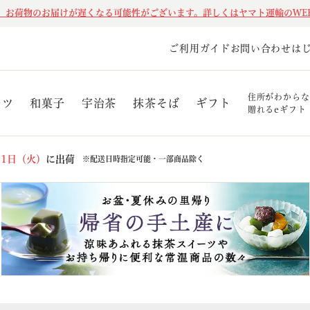
、お荷物のお届けが遅くなる可能性がございます。詳しくはヤマト運輸のWE
ご利用ガイド
お問い合わせ
は
住所がわからな
ーツ
和菓子
宇治茶
抹茶そば
ギフト
贈れるeギフト
11日（火）
に出荷
※配送日時指定可能・一部商品除く
商品番号/JANコード