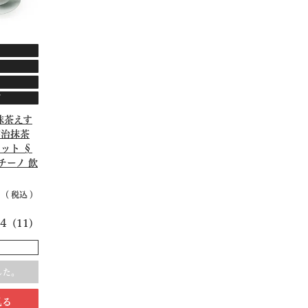
可
抹茶えす
宇治抹茶
ット §
チーノ 飲
7
税込
.4
（11）
した。
見る