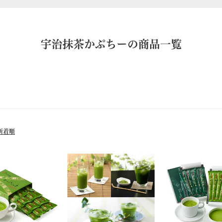
宇治抹茶かぷちーの商品一覧
格が高い順
レビュー順
新着順