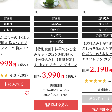
常温便
常温便
送料込み
包装可
送料込み
包装不可
のし可
包装不可
のし不可
のし不可
手提げ袋不
かぷちーの 18本入
ネット限定
徳用≫ 泡立つ カプ
【送料込み】宇治
スティック 粉末 12
ぷれっそ5本入と
【特別企画】抹茶でひと涼
73
かぷちーの5本入セ
みセット2026 3種3個入
エスプレッソ カプ
【送料込み】【数量限定】
,998
み比べ S9921135
§ 抹茶カプチーノ グリーン
税込
2,190
ティー 濃いグリーンティー
価格
3,990
4.8
（203）
加糖 S99075373
価格
税込
4
ートに入れる
販売期間
在庫切れ
2026/06/30 6:00
〜
2026/08/21 17:00
販売を終了しま
商品詳細を見る
商品詳細を