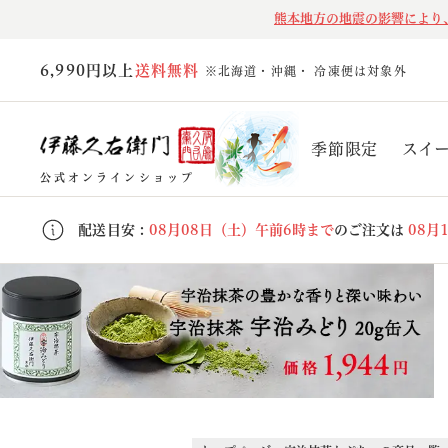
熊本地方の地震の影響により
6,990円以上
送料無料
※北海道・沖縄・ 冷凍便は対象外
季節限定
スイ
公式オンラインショップ
配送目安 :
08月08日（土）午前6時まで
のご注文は
08月
キーワード
価格
〜
在庫なし商品