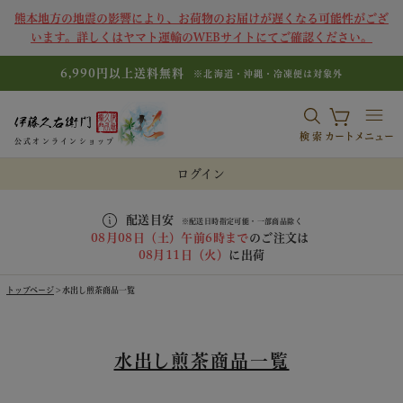
熊本地方の地震の影響により、お荷物のお届けが遅くなる可能性がござ
います。詳しくはヤマト運輸のWEBサイトにてご確認ください。
6,990円以上送料無料
※北海道・沖縄・冷凍便は対象外
検索
カート
メニュー
公式オンラインショップ
ログイン
配送目安
※配送日時指定可能・一部商品除く
08月08日（土）午前6時まで
のご注文は
08月11日（火）
に出荷
トップページ
水出し煎茶商品一覧
水出し煎茶商品一覧