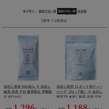
並び替え
価格が安い順
価格が高い順
新着順
2
件中
1
-
2
件表示
水出し煎茶 80g袋入 § 水出し
水出し煎茶 1Lポット用ティー
緑茶 冷茶 宇治 数量限定 季節限
バッグ（8g×7袋） § 水出し
定 091465
煎茶TB 水出し緑茶 冷茶 宇治
数量限定 季節限定 094193
1,296
1,188