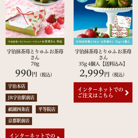
宇治抹茶苺とりゅふ お茶苺
宇治抹茶苺とりゅふ お茶苺
さん
さん
70g
35g 4個入【送料込み】
990
2,999
円
円
（税込）
（税込）
宇治本店
インターネットでの
ご注文はこちら
JR宇治駅前店
祇園四条店
平等院店
京都駅前店
インターネットでの