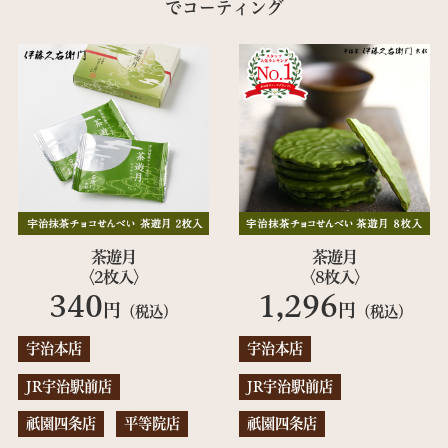
でコーティング
茶遊月
茶遊月
〈2枚入〉
〈8枚入〉
340
1,296
円
円
（税込）
（税込）
宇治本店
宇治本店
JR宇治駅前店
JR宇治駅前店
祇園四条店
平等院店
祇園四条店