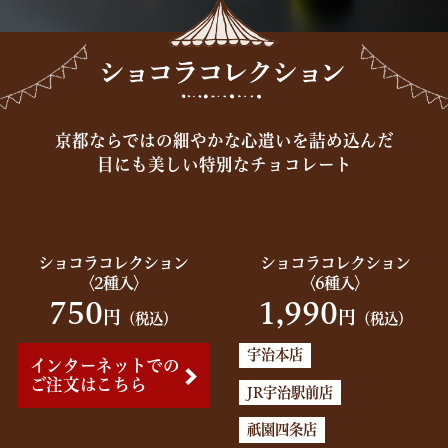
京都ならではの細やかな心遣いを詰め込んだ
目にも美しい特別なチョコレート
ショコラコレクション
ショコラコレクション
〈2種入〉
〈6種入〉
750
1,990
円
円
（税込）
（税込）
宇治本店
インターネットでの
ご注文はこちら
JR宇治駅前店
祇園四条店