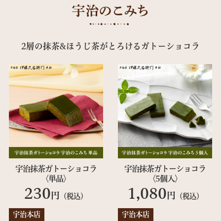
2層の抹茶&ほうじ茶がとろけるガトーショコラ
宇治抹茶ガトーショコラ
宇治抹茶ガトーショコラ
〈単品〉
〈5個入〉
230
1,080
円
円
（税込）
（税込）
宇治本店
宇治本店