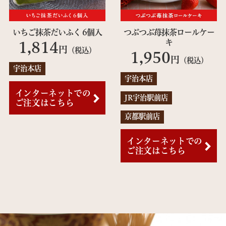
いちご抹茶だいふく 6個入
つぶつぶ苺抹茶ロールケー
キ
1,814
円
（税込）
1,950
円
（税込）
宇治本店
宇治本店
インターネットでの
JR宇治駅前店
ご注文はこちら
京都駅前店
インターネットでの
ご注文はこちら