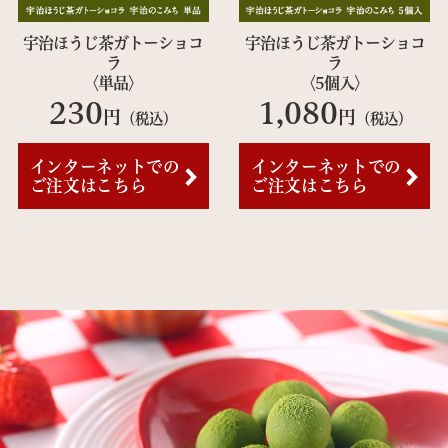
宇治ほうじ茶ガトーショコ
宇治ほうじ茶ガトーショコ
ラ
ラ
〈単品〉
〈5個入〉
230
1,080
円
円
（税込）
（税込）
インターネットでの
インターネットでの
ご注文はこちら
ご注文はこちら