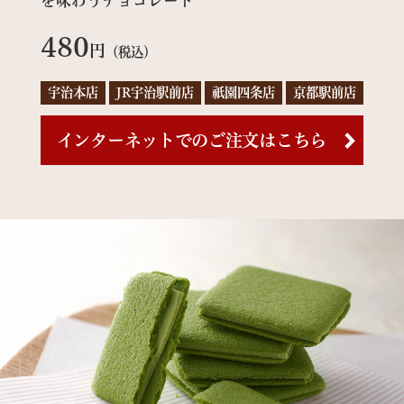
を味わうチョコレート
480
円
（税込）
宇治本店
JR宇治駅前店
祇園四条店
京都駅前店
インターネットでのご注文はこちら