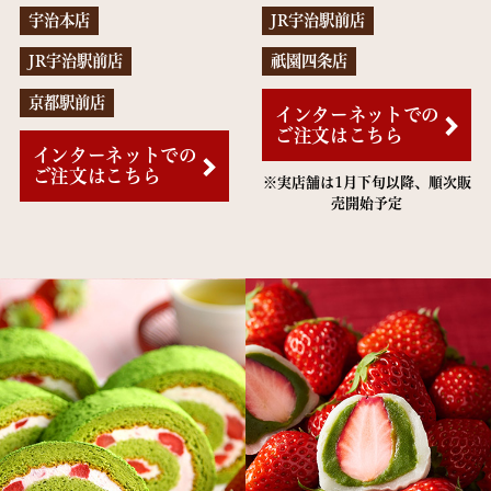
宇治本店
JR宇治駅前店
JR宇治駅前店
祇園四条店
京都駅前店
インターネットでの
ご注文はこちら
インターネットでの
ご注文はこちら
※実店舗は1月下旬以降、順次販
売開始予定