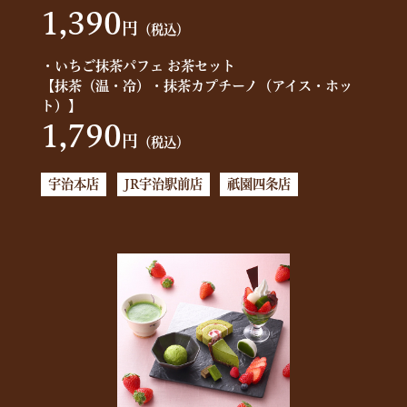
1,390
円
（税込）
・いちご抹茶パフェ お茶セット
【抹茶（温・冷）・抹茶カプチーノ（アイス・ホッ
ト）】
1,790
円
（税込）
宇治本店
JR宇治駅前店
祇園四条店