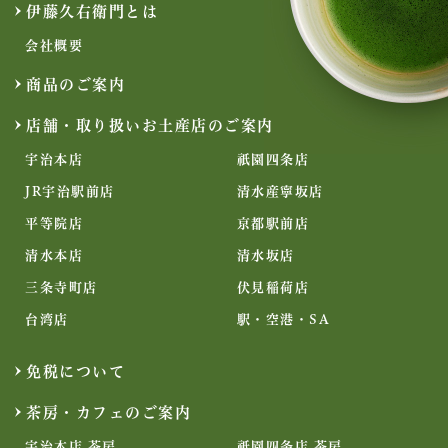
伊藤久右衛門とは
会社概要
商品のご案内
店舗・取り扱いお土産店のご案内
宇治本店
祇園四条店
JR宇治駅前店
清水産寧坂店
平等院店
京都駅前店
清水本店
清水坂店
三条寺町店
伏見稲荷店
台湾店
駅・空港・SA
免税について
茶房・カフェのご案内
宇治本店 茶房
祇園四条店 茶房