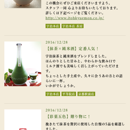
この機会にぜひご来店くださいますよう、
スタッフ一同 心よりお待ちいたしております。
詳しくは下記ページをご覧ください。
http://www.itohkyuemon.co.jp/
宇治本店
宇治本店 茶房
2016/12/28
【抹茶×純米酒】定番人気！
宇治抹茶と純米酒をブレンドしました。
ほんのりとした甘みと、やわらかな飲み口で
ミルク割でも美味しく召し上がっていただけま
す。
ちょっとした手土産や、久々に会うあの方との語
らいに一杯。
いかがでしょうか。
宇治本店
平等院店
京都駅前店
2016/12/28
【彩菓五色】贈り物に！
挽きたて抹茶を贅沢に使用した自慢の5品を厳選し
ました。