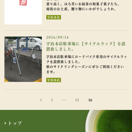
香り高く、ほろ苦いお抹茶の和菓子菓子たち。
帰省のお土産、贈り物にいかがでしょうか。
宇治本店
2016/09/14
宇治本店駐車場に【サイクルラック】を設
置致しました。
宇治本店駐車場にロードバイク専用のサイクルラッ
クを設置致しました。
秋のサイクリングシーズンにぜひご利用ください
ませ。
宇治本店
1
…
15
16
トップ