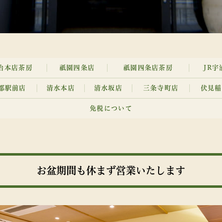
治本店
茶房
祇園四条店
祇園四条店
茶房
JR
都駅前店
清水本店
清水坂店
三条寺町店
伏見稲
免税について
お盆期間も休まず営業いたします