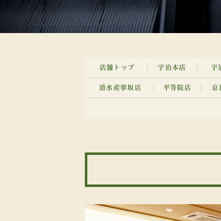
店舗
トップ
宇治本店
宇
清水産寧坂店
平等院店
京