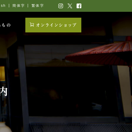
ish
簡体字
繁体字
みもの
オンラインショップ
内