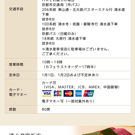
京都市交通局（市バス）
交通手段
206系統 東山通・北大路バスターミナル行 清水道
下車
徒歩8分
100系統 清水寺・祇園・銀閣寺行 清水道下車
徒歩8分
京都バス（日曜のみ）
18系統 大原行 清水道下車
徒歩8分
※清水産寧坂店に駐車場はございません。
ご了承ください。
10時～18時
営業時間
（カフェラストオーダー17時半）
定休日
1月1日、1月2日および不定休あり
カード可
（VISA、MASTER、JCB、AMEX、中国銀聯）
カード・
電子マネー
電子マネー可（一部対象外あり）
席数
80席