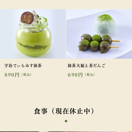
宇治てぃらみす抹茶
抹茶大福と茶だんご
890円
690円
（税込）
（税込）
食事（現在休止中）