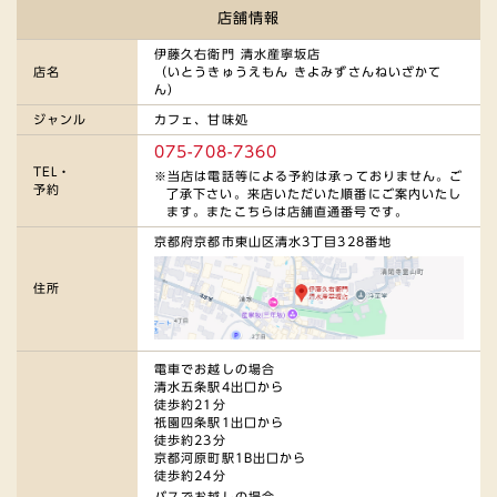
店舗情報
伊藤久右衛門 清水産寧坂店
店名
（いとうきゅうえもん きよみずさんねいざかて
ん）
ジャンル
カフェ、甘味処
075-708-7360
TEL・
当店は電話等による予約は承っておりません。ご
予約
了承下さい。
来店いただいた順番にご案内いたし
ます。
またこちらは店舗直通番号です。
京都府京都市東山区清水3丁目328番地
住所
電車でお越しの場合
清水五条駅4出口から
徒歩約21分
祇園四条駅1出口から
徒歩約23分
京都河原町駅1B出口から
徒歩約24分
バスでお越しの場合