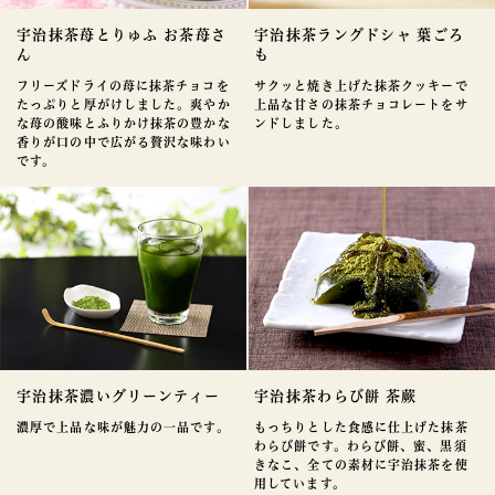
宇治抹茶苺とりゅふ お茶苺さ
宇治抹茶ラングドシャ 葉ごろ
ん
も
フリーズドライの苺に抹茶チョコを
サクッと焼き上げた抹茶クッキーで
たっぷりと厚がけしました。爽やか
上品な甘さの抹茶チョコレートをサ
な苺の酸味とふりかけ抹茶の豊かな
ンドしました。
香りが口の中で広がる贅沢な味わい
です。
宇治抹茶濃いグリーンティー
宇治抹茶わらび餅 茶蕨
濃厚で上品な味が魅力の一品です。
もっちりとした食感に仕上げた抹茶
わらび餅です。わらび餅、蜜、黒須
きなこ、全ての素材に宇治抹茶を使
用しています。