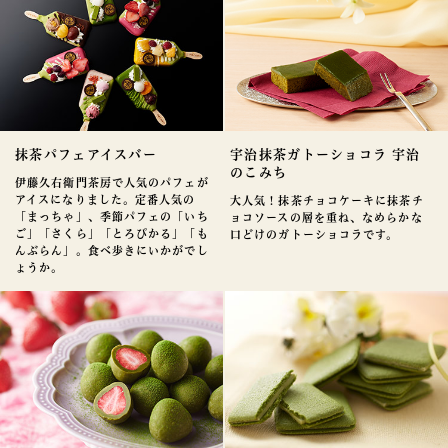
抹茶パフェアイスバー
宇治抹茶ガトーショコラ 宇治
のこみち
伊藤久右衛門茶房で人気のパフェが
アイスになりました。定番人気の
大人気！抹茶チョコケーキに抹茶チ
「まっちゃ」、季節パフェの「いち
ョコソースの層を重ね、なめらかな
ご」「さくら」「とろぴかる」「も
口どけのガトーショコラです。
んぶらん」。食べ歩きにいかがでし
ょうか。