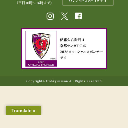
0774-28-3993
（平日10時〜16時まで）
Copyright© Itohkyuemon All Rights Reserved
Translate »