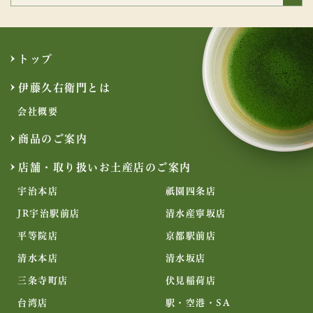
トップ
伊藤久右衛門とは
会社概要
商品のご案内
店舗・取り扱いお土産店のご案内
宇治本店
祇園四条店
JR宇治駅前店
清水産寧坂店
平等院店
京都駅前店
清水本店
清水坂店
三条寺町店
伏見稲荷店
台湾店
駅・空港・SA