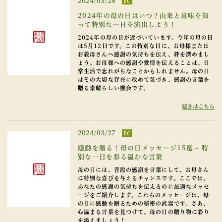
2024/03/28
EC
2024年の母の日はいつ？由来と意味を知
って特別な一日を演出しよう！
2024年の母の日が近づいています。今年の母の日
は5月12日です。この特別な日に、お母様または
お義母さんへ感謝の気持ちを伝え、絆を深めまし
ょう。お母様への感謝や愛情を伝えることは、日
常生活で忘れがちなことかもしれません。母の日
はその大切な存在に改めて気づき、感謝の言葉を
贈る素晴らしい機会です。
続きはこちら
2024/03/27
EC
感動を贈る！母の日メッセージ15選 – 特
別な一日を彩る温かな言葉
母の日には、普段の感謝を言葉にして、お母さん
に特別な喜びを与えるチャンスです。ここでは、
あなたの感謝の気持ちを伝えるのに最適なメッセ
ージをご紹介します。これらのメッセージは、母
の日に感動を贈るための秘密の武器です。さあ、
心温まる言葉を見つけて、母の日の贈り物に彩り
を添えましょう！