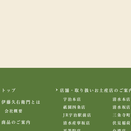
トップ
店舗・取り扱いお土産店のご案
宇治本店
清水本店
伊藤久右衛門とは
祇園四条店
清水坂店
会社概要
JR宇治駅前店
三条寺町
商品のご案内
清水産寧坂店
伏見稲荷
平等院店
台湾店