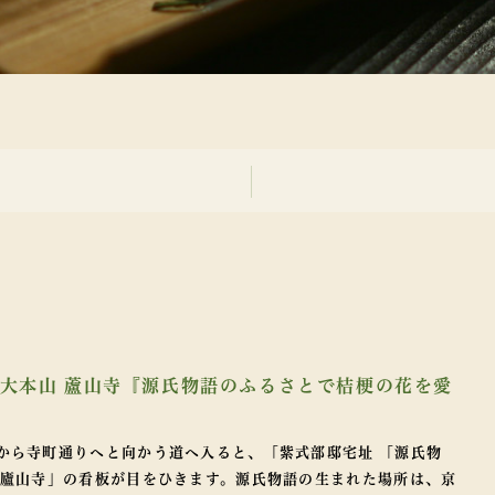
グ
回 大本山 蘆山寺『源氏物語のふるさとで桔梗の花を愛
から寺町通りへと向かう道へ入ると、「紫式部邸宅址 「源氏物
 廬山寺」の看板が目をひきます。源氏物語の生まれた場所は、京