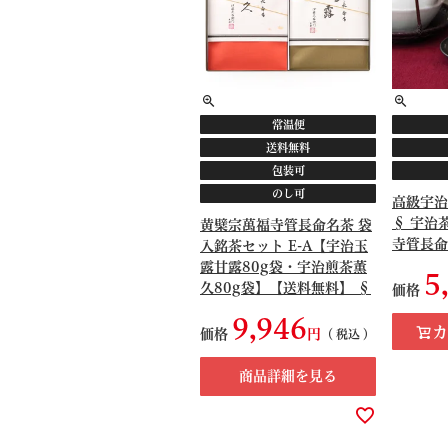
常温便
送料無料
包装可
のし可
高級宇治
§ 宇治
黄檗宗萬福寺管長命名茶 袋
寺管長命名
入銘茶セット E-A【宇治玉
露甘露80g袋・宇治煎茶薫
5
久80g袋】【送料無料】 §
価格
お供え 化粧箱 宇治茶ギフト
9,946
091349
カ
価格
税込
商品詳細を見る