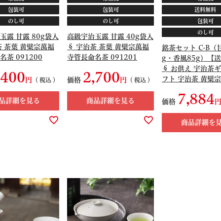
包装可
包装可
送料無料
のし可
のし可
包装可
のし可
玉露 甘露 80g袋入
高級宇治玉露 甘露 40g袋入
茶 茶葉 黄檗宗萬福
§ 宇治茶 茶葉 黄檗宗萬福
銘茶セット C-B（
茶 091200
寺管長命名茶 091201
g・香風85g）【
§ お供え 宇治茶ギ
,400
2,700
フト 宇治茶 黄檗
価格
税込
税込
長命名茶 091348
7,884
品詳細を見る
商品詳細を見る
価格
商品詳細を