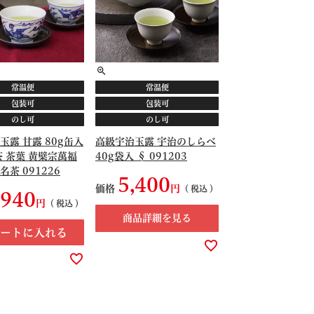
常温便
常温便
包装可
包装可
のし可
のし可
玉露 甘露 80g缶入
高級宇治玉露 宇治のしらべ
茶 茶葉 黄檗宗萬福
40g袋入 § 091203
茶 091226
5,400
価格
税込
,940
税込
商品詳細を見る
ートに入れる