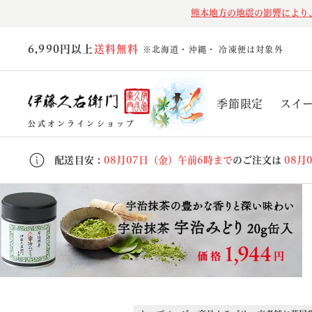
熊本地方の地震の影響により
6,990円以上
送料無料
※北海道・沖縄・ 冷凍便は対象外
季節限定
スイ
公式オンラインショップ
配送目安 :
08月07日（金）午前6時まで
のご注文は
08月