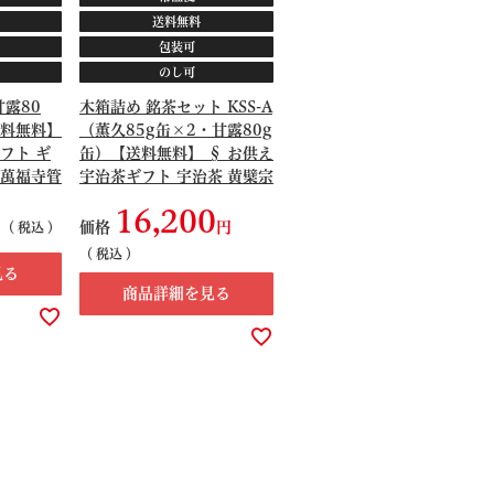
送料無料
包装可
のし可
甘露80
木箱詰め 銘茶セット KSS-A
送料無料】
（薫久85g缶×2・甘露80g
フト ギ
缶）【送料無料】 § お供え
宗萬福寺管
宇治茶ギフト 宇治茶 黄檗宗
萬福寺管長命名茶 ギフト 香
16,200
典返し 091346
価格
税込
税込
見る
商品詳細を見る