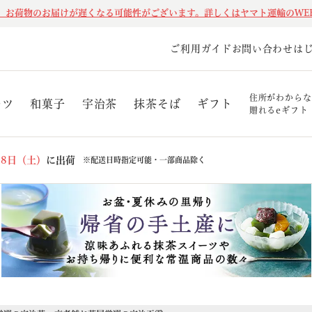
、お荷物のお届けが遅くなる可能性がございます。詳しくはヤマト運輸のWE
ご利用ガイド
お問い合わせ
は
住所がわからな
ーツ
和菓子
宇治茶
抹茶そば
ギフト
贈れるeギフト
08日（土）
に出荷
※配送日時指定可能・一部商品除く