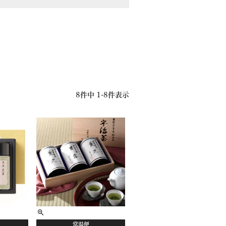
8
件中
1
-
8
件表示
常温便