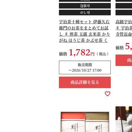
包装可
のし可
宇治茶十種セット 伊藤久右
高級宇治
衛門のお茶をまとめてお試
§ 宇治
し § 煎茶 玉露 玄米茶 かり
寺管長命名
がね ほうじ茶 かぶせ茶 く
5
き茶 じゅうじょう 十帖 京
価格
1,782
都 091331
価格
税込
商
販売期間
〜
2026/10/27 17:00
商品詳細を見る