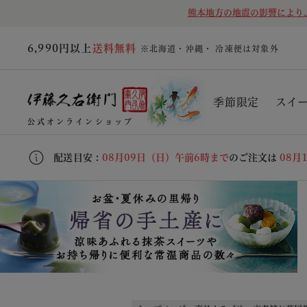
熊本地方の地震の影響により
6,990円以上
送料無料
※北海道・沖縄・ 冷凍便は対象外
季節限定
スイ
公式オンラインショップ
配送目安 :
08月09日（日）午前6時まで
のご注文は
08月