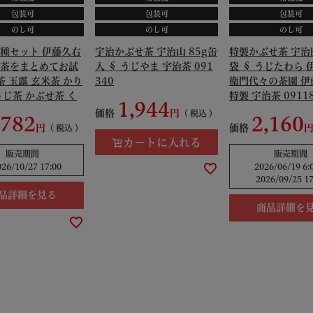
包装可
包装可
包装可
のし可
のし可
のし可
種セット 伊藤久右
宇治かぶせ茶 宇治山 85g缶
特製かぶせ茶 宇治田
茶をまとめてお試
入 § うじやま 宇治茶 091
袋 § うじたわら 
茶 玉露 玄米茶 かり
340
衛門代々の茶園 伊
うじ茶 かぶせ茶 く
特製 宇治茶 0911
1,944
ゅうじょう 十帖 京
価格
税込
,782
2,160
31
価格
税込
カートに入れる
販売期間
販売期間
026/10/27 17:00
2026/06/19 6:
2026/09/25 17
品詳細を見る
商品詳細を