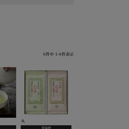
6
件中
1
-
6
件表示
常温便