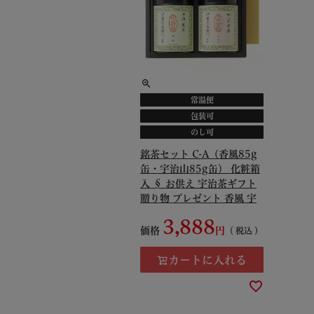
常温便
包装可
のし可
銘茶セット C-A（香風85g
缶・宇治山85g缶） 化粧箱
入 § お供え 宇治茶ギフト
贈り物 プレゼント 香風 宇
治山 091347
3,888
価格
税込
カートに入れる