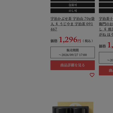
包装可
のし可
宇治かぶせ茶 宇治山 70g袋
宇治茶十
入 § うじやま 宇治茶 091
衛門のお
467
し § 煎
がね ほ
1,296
き茶 じ
価格
税込
1
都 0913
価格
販売期間
〜
2026/09/27 17:00
〜
2
商品詳細を見る
商