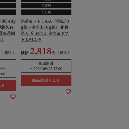
包装可
のし可
原 40g
銘茶セット FA-A（香風70
伊藤久右
g袋・宇治山70g袋） 化粧
藤家茶園
箱入 § お供え 宇治茶ギフ
81
ト 091259
2,818
価格
税込
税込
販売期間
00
〜
〜
2026/09/27 17:00
:00
商品詳細を見る
見る