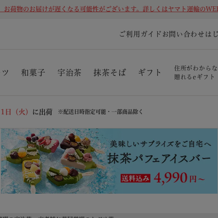
、お荷物のお届けが遅くなる可能性がございます。詳しくはヤマト運輸のWE
ご利用ガイド
お問い合わせ
は
住所がわからな
ーツ
和菓子
宇治茶
抹茶そば
ギフト
贈れるeギフト
11日（火）
に出荷
※配送日時指定可能・一部商品除く