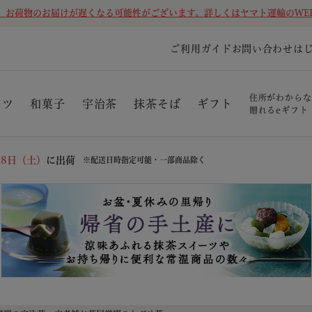
、お荷物のお届けが遅くなる可能性がございます。詳しくはヤマト運輸のWE
ご利用ガイド
お問い合わせ
は
住所がわからな
ーツ
和菓子
宇治茶
抹茶そば
ギフト
贈れるeギフト
08日（土）
に出荷
※配送日時指定可能・一部商品除く