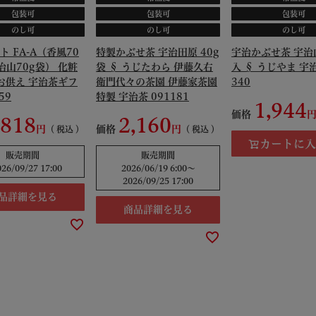
包装可
包装可
包装可
のし可
のし可
のし可
 FA-A（香風70
特製かぶせ茶 宇治田原 40g
宇治かぶせ茶 宇治山
治山70g袋） 化粧
袋 § うじたわら 伊藤久右
入 § うじやま 宇治
 お供え 宇治茶ギフ
衛門代々の茶園 伊藤家茶園
340
59
特製 宇治茶 091181
1,944
価格
,818
2,160
価格
税込
税込
カートに入
販売期間
販売期間
026/09/27 17:00
2026/06/19 6:00
〜
2026/09/25 17:00
品詳細を見る
商品詳細を見る