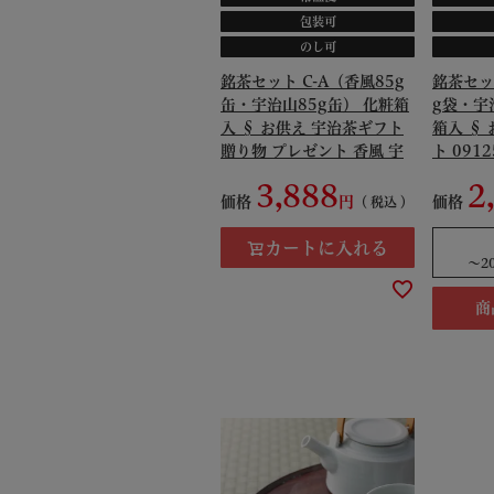
包装可
のし可
銘茶セット C-A（香風85g
銘茶セット
缶・宇治山85g缶） 化粧箱
g袋・宇
入 § お供え 宇治茶ギフト
箱入 §
贈り物 プレゼント 香風 宇
ト 0912
治山 091347
3,888
2
価格
価格
税込
カートに入れる
〜
2
商