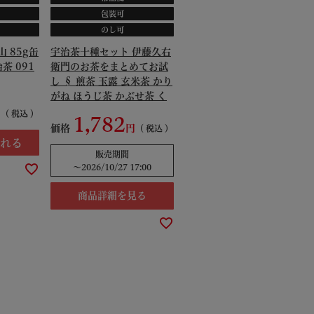
包装可
のし可
 85g缶
宇治茶十種セット 伊藤久右
茶 091
衛門のお茶をまとめてお試
し § 煎茶 玉露 玄米茶 かり
がね ほうじ茶 かぶせ茶 く
き茶 じゅうじょう 十帖 京
税込
1,782
都 091331
価格
税込
れる
販売期間
〜
2026/10/27 17:00
商品詳細を見る