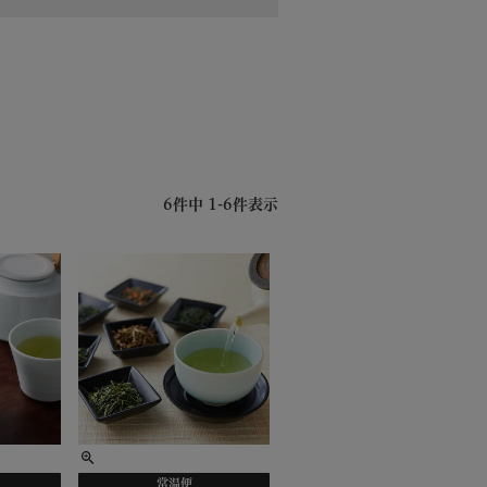
6
件中
1
-
6
件表示
常温便