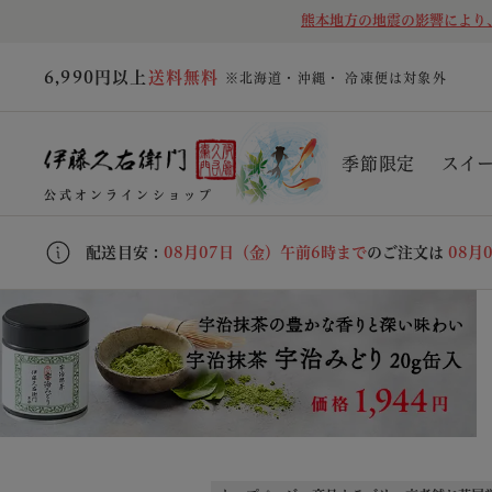
熊本地方の地震の影響により
6,990円以上
送料無料
※北海道・沖縄・ 冷凍便は対象外
季節限定
スイ
公式オンラインショップ
配送目安 :
08月07日（金）午前6時まで
のご注文は
08月