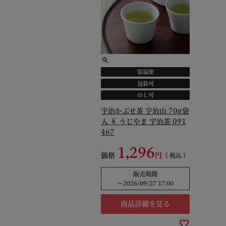
常温便
包装可
のし可
宇治かぶせ茶 宇治山 70g袋
入 § うじやま 宇治茶 091
467
1,296
価格
税込
販売期間
〜
2026/09/27 17:00
商品詳細を見る