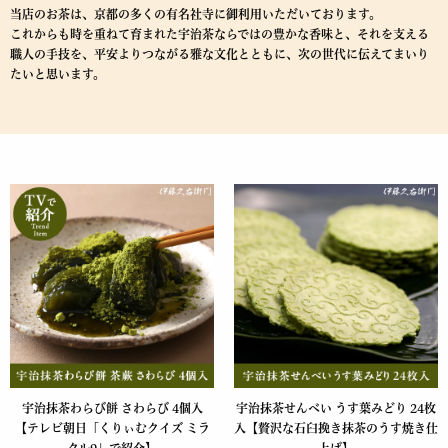
当店のお茶は、京都の多くの有名社寺に御利用いただいております。
これからも時を重ねて育まれた宇治茶ならではの豊かな香味と、それを支える
職人の手技を、平安よりつながる雅な文化とともに、次の世代に伝えてまいり
たいと思います。
宇治抹茶わらび餅 さわらび 4個入
宇治抹茶せんべい うす葉みどり 24枚
【テレビ朝日「くりぃむクイズ ミラ
入【贅沢な石臼挽き抹茶のうす焼き仕
クル9」で紹介】
上げ】