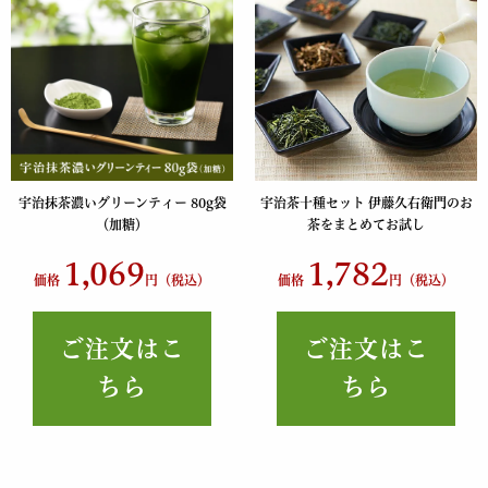
宇治抹茶濃いグリーンティー 80g袋
宇治茶十種セット 伊藤久右衛門のお
（加糖）
茶をまとめてお試し
1,069
1,782
価格
円（税込）
価格
円（税込）
ご注文はこ
ご注文はこ
ちら
ちら