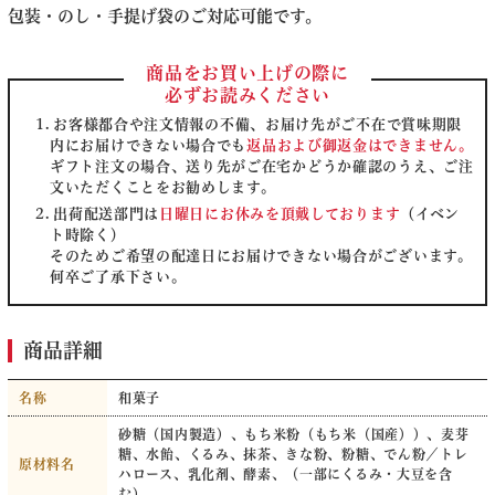
包装・のし・手提げ袋のご対応可能です。
商品をお買い上げの際に
必ずお読みください
お客様都合や注文情報の不備、お届け先がご不在で賞味期限
内にお届けできない場合でも
返品および御返金はできません。
ギフト注文の場合、送り先がご在宅かどうか確認のうえ、ご注
文いただくことをお勧めします。
出荷配送部門は
日曜日にお休みを頂戴しております
（イベン
ト時除く）
そのためご希望の配達日にお届けできない場合がございます。
何卒ご了承下さい。
商品詳細
名称
和菓子
砂糖（国内製造）、もち米粉（もち米（国産））、麦芽
糖、水飴、くるみ、抹茶、きな粉、粉糖、でん粉／トレ
原材料名
ハロース、乳化剤、酵素、（一部にくるみ・大豆を含
む）