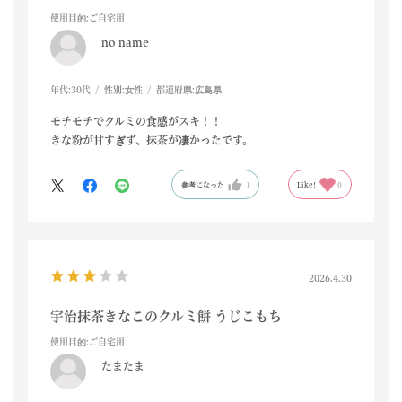
使用目的
:ご自宅用
no name
年代:
30代
性別:
女性
都道府県:
広島県
モチモチでクルミの食感がスキ！！
きな粉が甘すぎず、抹茶が凄かったです。
参考になった
1
Like!
0
2026.4.30
宇治抹茶きなこのクルミ餅 うじこもち
使用目的
:ご自宅用
たまたま