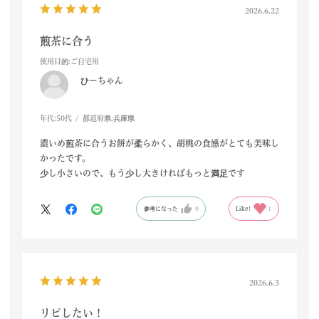
2026.6.22
煎茶に合う
使用目的
:ご自宅用
ひーちゃん
年代:
50代
都道府県:
兵庫県
濃いめ煎茶に合うお餅が柔らかく、胡桃の食感がとても美味し
かったです。
少し小さいので、もう少し大きければもっと満足です
参考になった
0
Like!
1
2026.6.3
リピしたい！