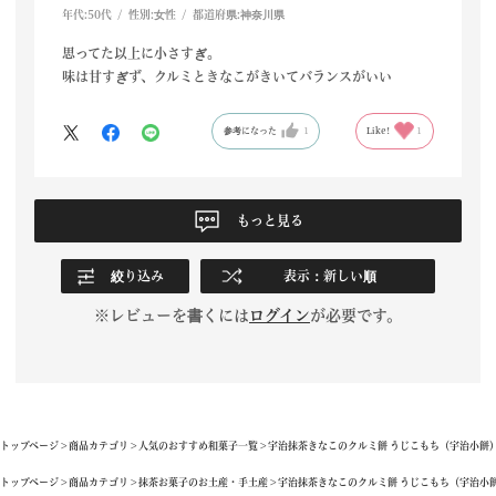
年代:
50代
性別:
女性
都道府県:
神奈川県
思ってた以上に小さすぎ。
味は甘すぎず、クルミときなこがきいてバランスがいい
参考になった
1
Like!
1
もっと見る
絞り込み
表示：新しい順
※レビューを書くには
ログイン
が必要です。
トップページ
商品カテゴリ
人気のおすすめ和菓子一覧
宇治抹茶きなこのクルミ餅 うじこもち（宇治小餅）10個
トップページ
商品カテゴリ
抹茶お菓子のお土産・手土産
宇治抹茶きなこのクルミ餅 うじこもち（宇治小餅）10