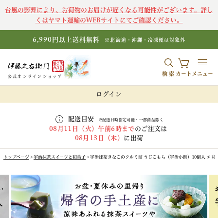
台風の影響により、お荷物のお届けが遅くなる可能性がございます。詳し
くはヤマト運輸のWEBサイトにてご確認ください。
6,990円以上送料無料
※北海道・沖縄・冷凍便は対象外
検索
カート
メニュー
公式オンラインショップ
ログイン
配送目安
※配送日時指定可能・一部商品除く
08月11日（火）午前6時まで
のご注文は
08月13日（木）
に出荷
トップページ
宇治抹茶スイーツと和菓子
宇治抹茶きなこのクルミ餅 うじこもち（宇治小餅）10個入 § 和菓子 