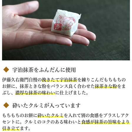
宇治抹茶をふんだんに使用
伊藤久右衛門自慢の
挽きたて宇治抹茶
を練りこんだもちもちの
お餅に、抹茶ときな粉をバランス良く合わせた
抹茶きな粉
をま
ぶし、
濃厚な抹茶の味わい
に仕上げました。
砕いたクルミが入っています
もちもちのお餅に
砕いたクルミ
を入れて別の食感をプラスしアク
セントに。クルミのコクのある味わいと
食感が抹茶の旨味をより
引き立て
ます。