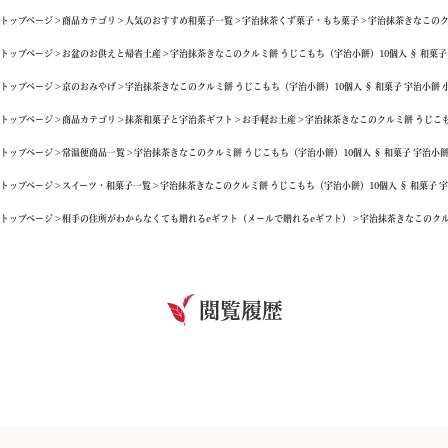
トップページ
商品カテゴリ
人気のおすすめ和菓子一覧
宇治抹茶くず菓子・もち菓子
宇治抹茶きなこのクル
トップページ
お盆のお供えと帰省土産
宇治抹茶きなこのクルミ餅 うじこもち（宇治小餅）10個入 § 和菓子 宇治
トップページ
京のおみやげ
宇治抹茶きなこのクルミ餅 うじこもち（宇治小餅）10個入 § 和菓子 宇治小餅 小餅 
トップページ
商品カテゴリ
抹茶和菓子と宇治茶ギフト
お手軽お土産
宇治抹茶きなこのクルミ餅 うじこもち（
トップページ
常温便商品一覧
宇治抹茶きなこのクルミ餅 うじこもち（宇治小餅）10個入 § 和菓子 宇治小餅 小餅
トップページ
スイーツ・和菓子一覧
宇治抹茶きなこのクルミ餅 うじこもち（宇治小餅）10個入 § 和菓子 宇治小
トップページ
相手の住所がわからなくても贈れるeギフト（メールで贈れるeギフト）
宇治抹茶きなこのクルミ
閲覧履歴