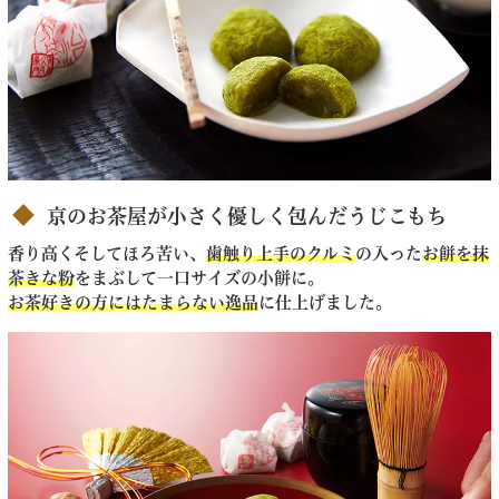
京のお茶屋が小さく優しく包んだうじこもち
香り高くそしてほろ苦い、
歯触り上手のクルミ
の入った
お餅を抹
茶きな粉
をまぶして一口サイズの小餅に。
お茶好きの方にはたまらない逸品
に仕上げました。