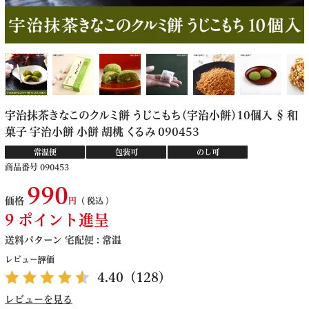
宇治抹茶きなこのクルミ餅 うじこもち（宇治小餅）10個入 § 和
菓子 宇治小餅 小餅 胡桃 くるみ 090453
常温便
包装可
のし可
商品番号
090453
990
価格
税込
9
ポイント進呈
送料パターン
宅配便 : 常温
レビュー評価
4.40
（128）
レビューを見る