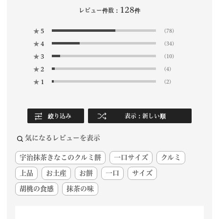
128
レビュー件数：
件
★
5
(78)
★
4
(34)
★
3
(10)
★
2
(4)
★
1
(2)
絞り込み
表示：新しい順
気になるレビューを表示
宇治抹茶きなこのクルミ餅
一口サイズ
クルミ
上品
お土産
お餅
一口
サイズ
胡桃の食感
抹茶の味