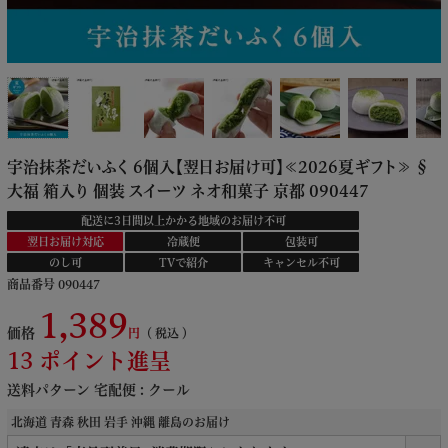
宇治抹茶だいふく 6個入【翌日お届け可】≪2026夏ギフト≫ §
大福 箱入り 個装 スイーツ ネオ和菓子 京都 090447
配送に3日間以上かかる地域のお届け不可
翌日お届け対応
冷蔵便
包装可
のし可
TVで紹介
キャンセル不可
商品番号
090447
1,389
価格
税込
13
ポイント進呈
送料パターン
宅配便 : クール
北海道 青森 秋田 岩手 沖縄 離島のお届け