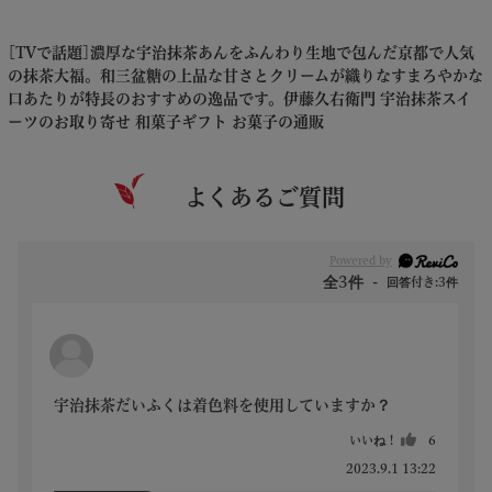
[TVで話題]濃厚な宇治抹茶あんをふんわり生地で包んだ京都で人気
の抹茶大福。和三盆糖の上品な甘さとクリームが織りなすまろやかな
口あたりが特長のおすすめの逸品です。伊藤久右衛門 宇治抹茶スイ
ーツのお取り寄せ 和菓子ギフト お菓子の通販
よくあるご質問
Powered by
全3件
回答付き:3件
宇治抹茶だいふくは着色料を使用していますか？
いいね！
6
2023.9.1 13:22