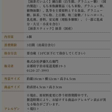
【抹茶だいふく】練白餡（白生餡、グラニュー糖）（国
内製造）、もち米粉調製品（もち米粉、グラニュー糖、
植物油脂）、乳等を主要原料とする食品、グラニュー
糖、抹茶、でん粉、上白糖、和三盆糖／トレハロース、
乳化剤、香料、安定剤（増粘多糖類）、（一部に乳成
分・大豆・小麦を含む）
【抹茶スティック】抹茶（国産）
内容量
6個
消費期限
3日間（出荷日含む）
保存方法
要冷蔵（10℃以下にて保存してください）
株式会社伊藤久右衛門
販売者
京都府宇治市莵道荒槙19-3
0120-27-3993
外装サイズ
約縦18cm×横12cm×高さ4.5cm
商品サイズ
約直径4.5cm×高さ3cm
※現在、原材料変更に伴う切替期間中です。
製造時期により、お届けする商品のアレルゲン表示が異
なる場合がございます。
アレルゲン
≪現行≫