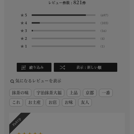
821
レビュー件数：
件
★
5
(697)
★
4
(103)
★
3
(16)
★
2
(4)
★
1
(1)
絞り込み
表示：新しい順
気になるレビューを表示
抹茶の味
宇治抹茶大福
上品
京都
一番
これ
お土産
お店
お味
友人