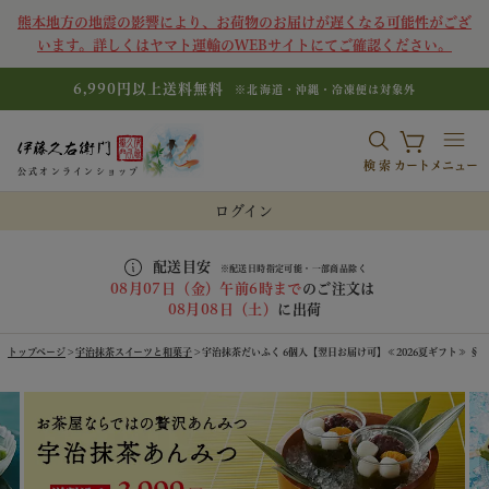
熊本地方の地震の影響により、お荷物のお届けが遅くなる可能性がござ
います。詳しくはヤマト運輸のWEBサイトにてご確認ください。
6,990円以上送料無料
※北海道・沖縄・冷凍便は対象外
検索
カート
メニュー
公式オンラインショップ
ログイン
配送目安
※配送日時指定可能・一部商品除く
08月07日（金）午前6時まで
のご注文は
08月08日（土）
に出荷
トップページ
宇治抹茶スイーツと和菓子
宇治抹茶だいふく 6個入【翌日お届け可】≪2026夏ギフト≫ § 大福 