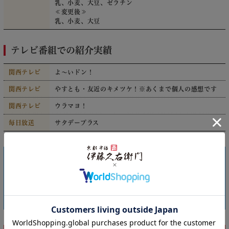
乳、小麦、大豆、ゼラチン
≪変更後≫
乳、小麦、大豆
テレビ番組での紹介実績
関西テレビ
よ～いドン！
関西テレビ
やすとも・友近のキメツケ！※あくまで個人の感想です
関西テレビ
ウラマヨ！
毎日放送
サタデープラス