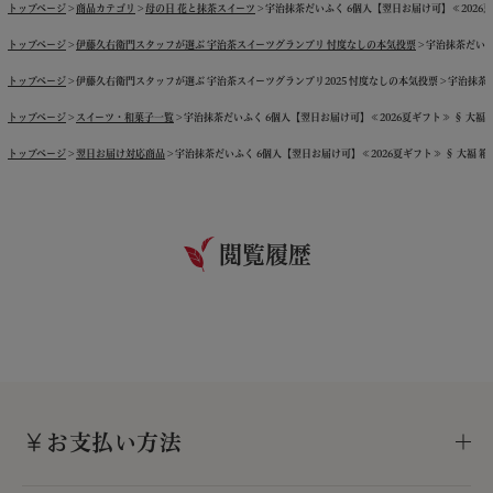
トップページ
商品カテゴリ
母の日 花と抹茶スイーツ
宇治抹茶だいふく 6個入【翌日お届け可】≪2026夏ギフ
トップページ
伊藤久右衛門スタッフが選ぶ 宇治茶スイーツグランプリ 忖度なしの本気投票
宇治抹茶だいふく
トップページ
伊藤久右衛門スタッフが選ぶ 宇治茶スイーツグランプリ2025 忖度なしの本気投票
宇治抹茶だ
トップページ
スイーツ・和菓子一覧
宇治抹茶だいふく 6個入【翌日お届け可】≪2026夏ギフト≫ § 大福 箱入
トップページ
翌日お届け対応商品
宇治抹茶だいふく 6個入【翌日お届け可】≪2026夏ギフト≫ § 大福 箱入り
閲覧履歴
お支払い方法