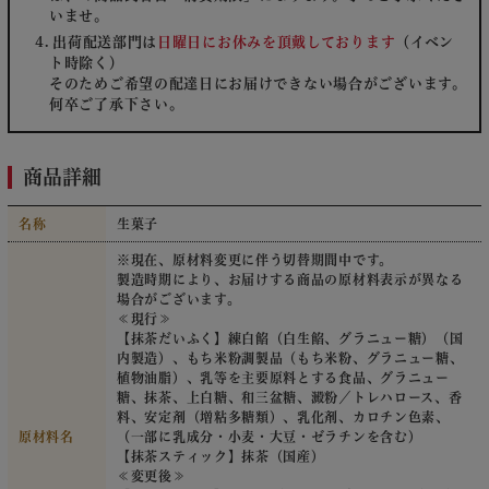
いませ。
出荷配送部門は
日曜日にお休みを頂戴しております
（イベン
ト時除く）
そのためご希望の配達日にお届けできない場合がございます。
何卒ご了承下さい。
商品詳細
名称
生菓子
※現在、原材料変更に伴う切替期間中です。
製造時期により、お届けする商品の原材料表示が異なる
場合がございます。
≪現行≫
【抹茶だいふく】練白餡（白生餡、グラニュー糖）（国
内製造）、もち米粉調製品（もち米粉、グラニュー糖、
植物油脂）、乳等を主要原料とする食品、グラニュー
糖、抹茶、上白糖、和三盆糖、澱粉／トレハロース、香
料、安定剤（増粘多糖類）、乳化剤、カロチン色素、
原材料名
（一部に乳成分・小麦・大豆・ゼラチンを含む）
【抹茶スティック】抹茶（国産）
≪変更後≫