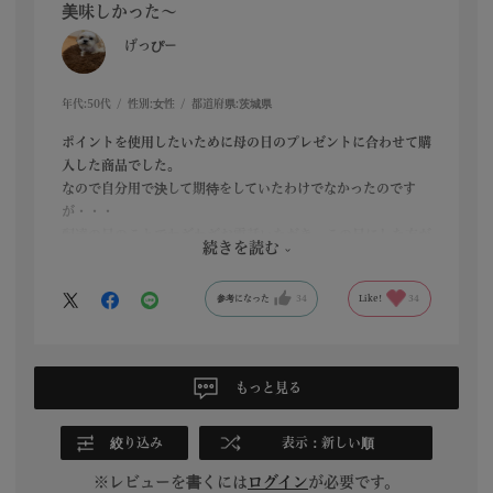
美味しかった～
げっぴー
年代:
50代
性別:
女性
都道府県:
茨城県
ポイントを使用したいために母の日のプレゼントに合わせて購
入した商品でした。
なので自分用で決して期待をしていたわけでなかったのです
が・・・
配達の日のことでわざわざお電話いただき、この日にした方が
続きを読む
賞味期限がある中で長く楽しめる。という提案をしてください
ました。ありがたかったです！
参考になった
34
Like!
34
そして味がとにかく美味しくて、あっという間に食べ終わって
しまいましたが、その間は冷蔵庫を開けるのが楽しみなくらい
でした。
甘すぎず、抹茶の風味もあり、とにかく美味しいという言葉し
もっと見る
か出てきません。
送料の関係とかもあるので何かあれば又リピートで頼みたいと
思ってます。
絞り込み
表示：新しい順
※レビューを書くには
ログイン
が必要です。