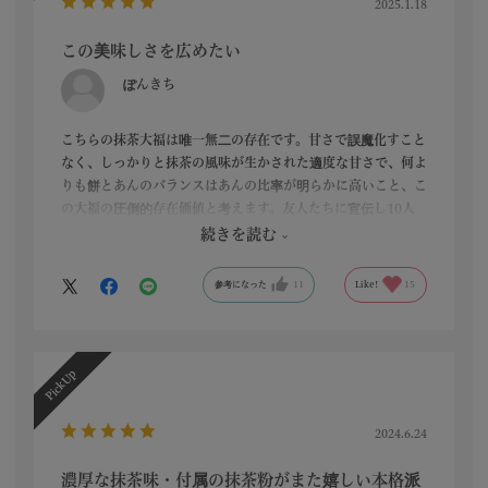
2025.1.18
この美味しさを広めたい
ぽんきち
こちらの抹茶大福は唯一無二の存在です。甘さで誤魔化すこと
なく、しっかりと抹茶の風味が生かされた適度な甘さで、何よ
りも餅とあんのバランスはあんの比率が明らかに高いこと、こ
の大福の圧倒的存在価値と考えます。友人たちに宣伝し10人
中10人が「こんな大福食べたことがない」と唸る逸品です。
続きを読む
参考になった
11
Like!
15
2024.6.24
濃厚な抹茶味・付属の抹茶粉がまた嬉しい本格派