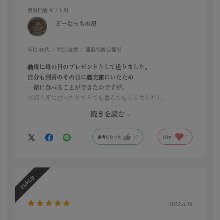
使用目的
:ギフト用
どーなっちの母
年代:
40代
性別:
女性
都道府県:
京都府
義母に母の日のプレゼントとして送りました。
自分も到着のその日に義実家にいたため
一緒に食べることができたのですが、
京都土産にぴったりでとても喜んでもらえましたし、
自分自身も食べてみて、とても美味しく
続きを読む
抹茶餡もたっぷりでなめらかで上品と感じ、
良い贈り物をしたなと満足できました。
参考になった
17
Like!
7
2022.6.30