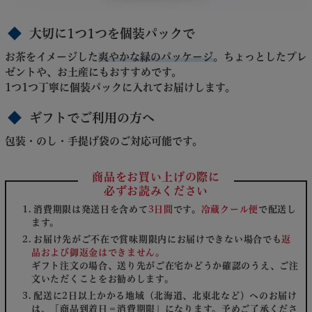
大切に1つ1つを個装パックで
お茶をイメージした
爽やかな緑のパッケージ
。ちょっとしたプレ
ゼントや、お土産にもおすすめです。
1つ1つ丁寧に個装パックに入れてお届けします。
ギフトでご利用の方へ
包装・のし・手提げ袋のご対応可能です。
商品をお買い上げの際に
必ずお読みください
消費期限は発送日を含めて
3日間
です。
冷蔵クール便
で配送し
ます。
お届け先がご不在で賞味期限内にお届けできない場合でも
返
品および御返金はできません。
ギフト注文の場合、送り先がご在宅かどうか確認のうえ、ご注
文いただくことをお勧めします。
配送に2日以上かかる地域（北海道、北東北など）へのお届け
は、「商品到着日＝消費期限」になります。予めご了承くださ