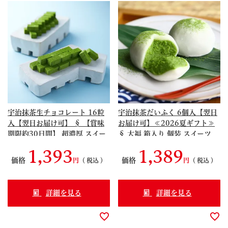
宇治抹茶生チョコレート 16粒
宇治抹茶だいふく 6個入【翌日
入【翌日お届け可】 § 【賞味
お届け可】≪2026夏ギフト≫
期限約30日間】 超濃厚 スイー
§ 大福 箱入り 個装 スイーツ
ツ ちょこれーと 京都 091323
ネオ和菓子 京都 090447
1,393
1,389
価格
価格
税込
税込
詳細を見る
詳細を見る