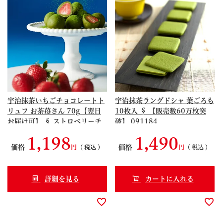
宇治抹茶いちごチョコレートト
宇治抹茶ラングドシャ 葉ごろも
リュフ お茶苺さん 70g【翌日
10枚入 § 【販売数60万枚突
お届け可】 § ストロベリーチ
破】 091184
ョコ 苺 トリュフ とりゅふ イチ
1,198
1,490
ゴ おちゃめさん 091318
価格
価格
税込
税込
詳細を見る
カートに入れる