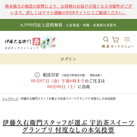
熊本地方の地震の影響により、お荷物のお届けが遅くなる可能性がござ
います。詳しくはヤマト運輸のWEBサイトにてご確認ください。
6,990円以上送料無料
※北海道・沖縄・冷凍便は対象外
検索
カート
メニュー
公式オンラインショップ
ログイン
配送目安
※配送日時指定可能・一部商品除く
08月07日（金）午前6時まで
のご注文は
08月08日（土）
に出荷
トップページ
伊藤久右衛門スタッフが選ぶ 宇治茶スイーツグランプリ 忖度なしの本気投票
伊藤久右衛門スタッフが選ぶ 宇治茶スイーツ
グランプリ 忖度なしの本気投票