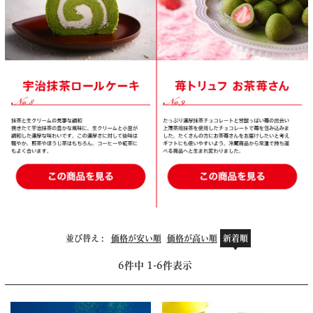
並び替え
価格が安い順
価格が高い順
新着順
6
件中
1
-
6
件表示