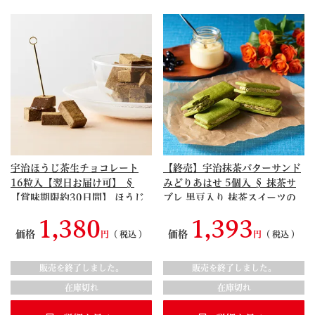
宇治ほうじ茶生チョコレート
【終売】宇治抹茶バターサンド
16粒入【翌日お届け可】 §
みどりあはせ 5個入 § 抹茶サ
【賞味期限約30日間】 ほうじ
ブレ 黒豆入り 抹茶スイーツの
茶スイーツ ちょこれーと
世界 スイーツ 洋菓子 094683
1,380
1,393
090869
価格
価格
税込
税込
販売を終了しました。
販売を終了しました。
在庫切れ
在庫切れ