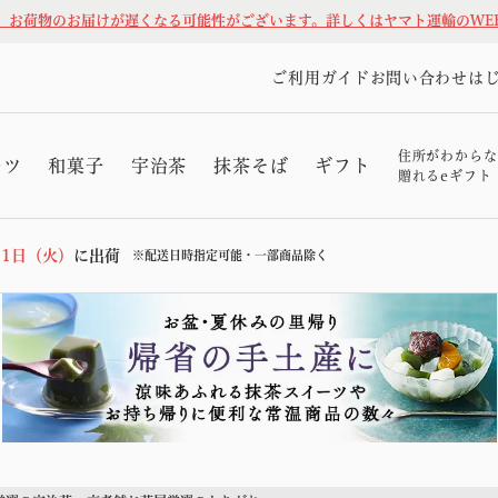
、お荷物のお届けが遅くなる可能性がございます。詳しくはヤマト運輸のWE
ご利用ガイド
お問い合わせ
は
住所がわからな
ーツ
和菓子
宇治茶
抹茶そば
ギフト
贈れるeギフト
11日（火）
に出荷
※配送日時指定可能・一部商品除く