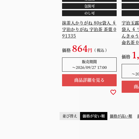
包装可
のし可
抹茶入かりがね 80g袋入 §
宇治玉露
宇治かりがね 宇治茶 茶葉 0
袋入 § 
91335
んきゅう
命名茶 0
864
価格
税込
1
価格
販売期間
〜
2026/09/27 17:00
〜
2
商品詳細を見る
商
並び替え
価格が安い順
価格が高い順