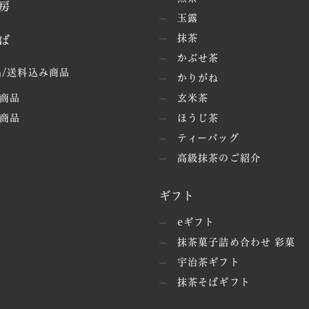
房
玉露
抹茶
ば
かぶせ茶
/送料込み商品
かりがね
商品
玄米茶
商品
ほうじ茶
ティーバッグ
高級抹茶のご紹介
ギフト
eギフト
抹茶菓子詰め合わせ 彩菓
宇治茶ギフト
抹茶そばギフト