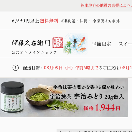
熊本地方の地震の影響により
6,990円以上
送料無料
※北海道・沖縄・ 冷凍便は対象外
季節限定
スイ
公式オンラインショップ
配送目安 :
08月09日（日）午前6時まで
のご注文は
08月