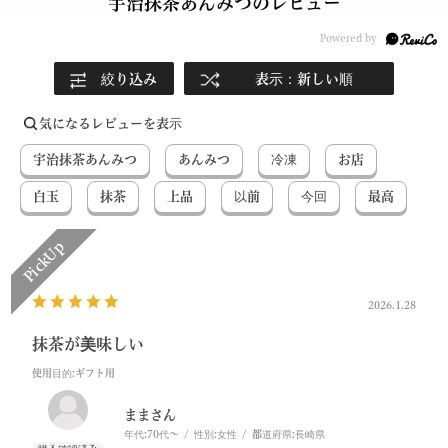
宇治抹茶あんみつのレビュー
絞り込み
表示：新しい順
気になるレビューを表示
宇治抹茶あんみつ
あんみつ
冷凍
お店
白玉
抹茶
上品
以前
今回
最高
2026.1.28
抹茶が美味しい
使用目的
:ギフト用
ままさん
年代:
70代～
性別:
女性
都道府県:
長崎県