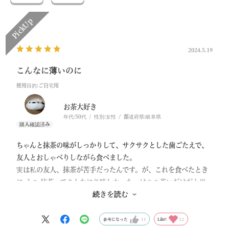
2024.5.19
こんなに薄いのに
使用目的
:ご自宅用
お茶大好き
年代:
50代
性別:
女性
都道府県:
岐阜県
ちゃんと抹茶の味がしっかりして、サクサクとした歯ごたえで、
友人とおしゃべりしながら食べました。
実は私の友人、抹茶が苦手だったんです。が、これを食べたとき
に え？ 抹茶ってこんなに美味しかったっけ？？苦いだけだと思
ってたって言ってたのを、今でも思い出します。スイーツにする
続きを読む
と食べれるという事が分かったようで、それを聞いた私の笑いが
止まらなかったことも記憶に残っています。
参考になった
11
Like!
12