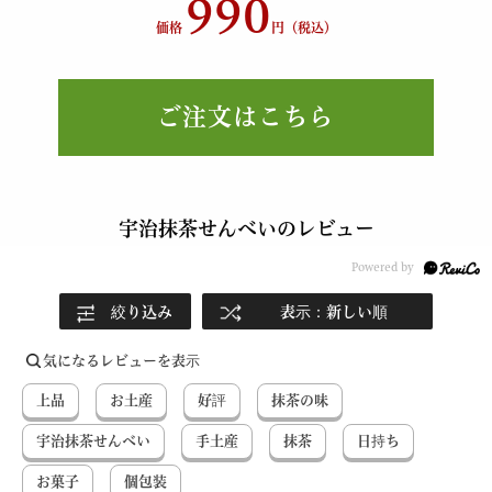
990
価格
円（税込）
ご注文はこちら
宇治抹茶せんべいのレビュー
絞り込み
表示：新しい順
気になるレビューを表示
上品
お土産
好評
抹茶の味
宇治抹茶せんべい
手土産
抹茶
日持ち
お菓子
個包装