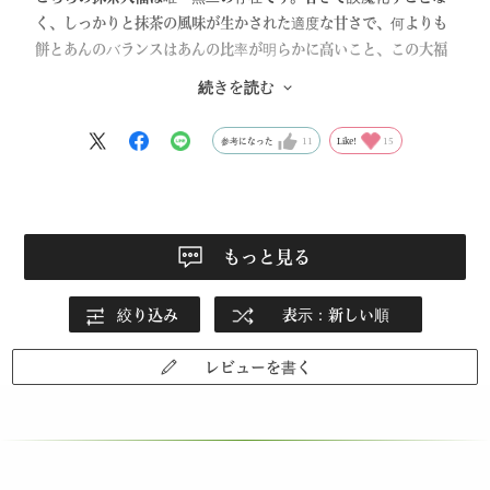
く、しっかりと抹茶の風味が生かされた適度な甘さで、何よりも
餅とあんのバランスはあんの比率が明らかに高いこと、この大福
の圧倒的存在価値と考えます。友人たちに宣伝し10人中10人が
続きを読む
「こんな大福食べたことがない」と唸る逸品です。
参考になった
11
Like!
15
もっと見る
絞り込み
表示：新しい順
レビューを書く