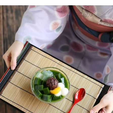
ー
§ 化粧箱入 抹茶スイー
§ 化粧箱入 抹茶スイー
匠
カ
ツ 抹茶スイーツの世界
ツ 抹茶スイーツの世界
仕
ゼリー ゼリイ 白玉 寒
093352-014y20 09098
9
天 093351 090980
1