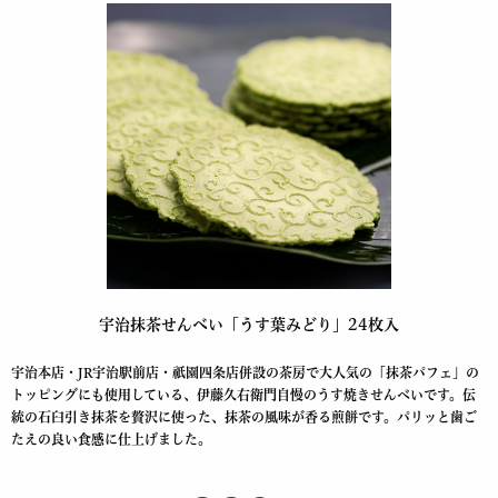
宇治抹茶せんべい「うす葉みどり」24枚入
宇治本店・JR宇治駅前店・祇園四条店併設の茶房で大人気の「抹茶パフェ」の
トッピングにも使用している、伊藤久右衛門自慢のうす焼きせんべいです。伝
統の石臼引き抹茶を贅沢に使った、抹茶の風味が香る煎餅です。パリッと歯ご
たえの良い食感に仕上げました。