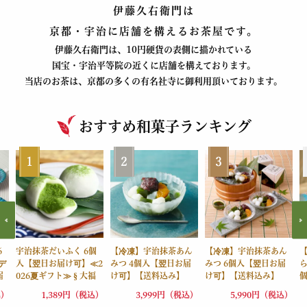
伊藤久右衛門は
京都・宇治に店舗を構えるお茶屋です。
伊藤久右衛門は、10円硬貨の表側に描かれている
国宝・宇治平等院の近くに店舗を構えております。
当店のお茶は、京都の多くの有名社寺に御利用頂いております。
おすすめ和菓子ランキング
6
宇治抹茶だいふく 6個
【冷凍】宇治抹茶あん
【冷凍】宇治抹茶あん
デ
入【翌日お届け可】≪2
みつ 4個入【翌日お届
みつ 6個入【翌日お届
ら
届
026夏ギフト≫ § 大福
け可】【送料込み】
け可】【送料込み】
箱入り 個装 スイーツ ネ
【他商品との同梱不
【他商品との同梱不
商
込）
1,389円（税込）
3,999円（税込）
5,990円（税込）
季節
オ和菓子 京都 090447
可】≪2026夏ギフト≫
可】≪2026夏ギフト≫