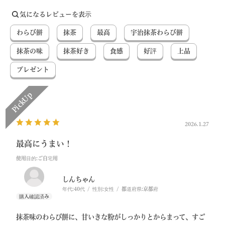
気になるレビューを表示
わらび餅
抹茶
最高
宇治抹茶わらび餅
抹茶の味
抹茶好き
食感
好評
上品
プレゼント
2026.1.27
最高にうまい！
使用目的
:ご自宅用
しんちゃん
年代:
40代
性別:
女性
都道府県:
京都府
抹茶味のわらび餅に、甘いきな粉がしっかりとからまって、すご