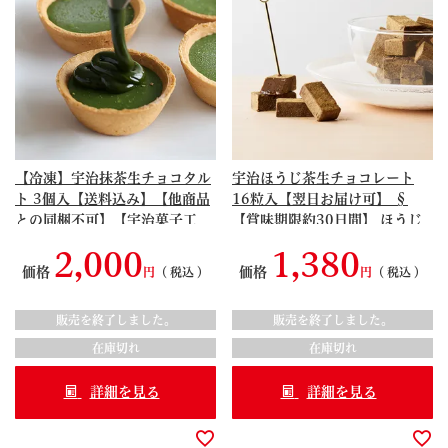
【冷凍】宇治抹茶生チョコタル
宇治ほうじ茶生チョコレート
ト 3個入【送料込み】【他商品
16粒入【翌日お届け可】 §
との同梱不可】【宇治菓子工
【賞味期限約30日間】 ほうじ
房】 § タルトが包む2層の生チ
茶スイーツ ちょこれーと
2,000
1,380
ョコ 095275
090869
価格
価格
税込
税込
販売を終了しました。
販売を終了しました。
在庫切れ
在庫切れ
詳細を見る
詳細を見る