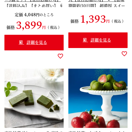
【送料込み】【まとめ買い】 §
期限約30日間】 超濃厚 スイー
【賞味期限約30日間】 抹茶ス
ツ ちょこれーと 京都 091323
定価
4,048
のところ
1,393
イーツ リニューアル
価格
税込
3,899
S99190868
価格
税込
詳細を見る
詳細を見る