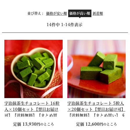
並び替え
価格が安い順
価格が高い順
新着順
14
件中
1
-
14
件表示
宇治抹茶生チョコレート 16粒
宇治抹茶生チョコレート 5粒入
入×10個セット【翌日お届け
×20個セット【翌日お届け可】
可】【送料無料】【まとめ買
【送料無料】【まとめ買い】 §
い】 § 【賞味期限約30日間】
【賞味期限約30日間】 抹茶ス
定価
13,930
定価
12,600
のところ
のところ
超濃厚 スイーツ 京都
イーツ リニューアル