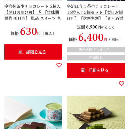
宇治抹茶生チョコレート 5粒入
宇治ほうじ茶生チョコレート
【翌日お届け可】 § 【賞味期
16粒入×5個セット【翌日お届
限約30日間】 単品 スイーツ ち
け可】【送料無料】【まとめ買
ょこれーと 京都 090868
い】 § 【賞味期限約30日間】
定価
6,900
のところ
630
ほうじ茶スイーツ 宇治ほうじ茶
価格
税込
6,400
S99090869
価格
税込
販売を終了しました。
詳細を見る
在庫切れ
詳細を見る