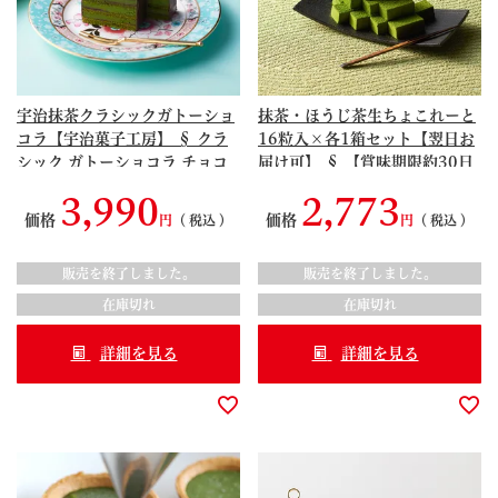
宇治抹茶クラシックガトーショ
抹茶・ほうじ茶生ちょこれーと
コラ【宇治菓子工房】 § クラ
16粒入×各1箱セット【翌日お
シック ガトーショコラ チョコ
届け可】 § 【賞味期限約30日
レート ラズベリー 濃厚
間】 超濃厚 スイーツ ちょこれ
3,990
2,773
094378
ーと 抹茶 ほうじ茶 京都
価格
価格
税込
税込
S99791323
販売を終了しました。
販売を終了しました。
在庫切れ
在庫切れ
詳細を見る
詳細を見る