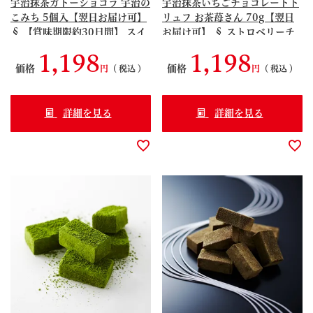
宇治抹茶ガトーショコラ 宇治の
宇治抹茶いちごチョコレートト
こみち 5個入【翌日お届け可】
リュフ お茶苺さん 70g【翌日
§ 【賞味期限約30日間】 スイ
お届け可】 § ストロベリーチ
ーツ ブラウニー 091310
ョコ 苺 トリュフ とりゅふ イチ
1,198
1,198
ゴ おちゃめさん 091318
価格
価格
税込
税込
詳細を見る
詳細を見る