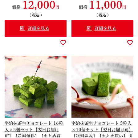
12,000
11,000
S99191323
S99390868
価格
価格
税込
税込
詳細を見る
詳細を見る
宇治抹茶生チョコレート 16粒
宇治抹茶生チョコレート 5粒入
入×5個セット【翌日お届け
×10個セット【翌日お届け可】
可】【送料無料】【まとめ買
【送料込み】【まとめ買い】 §