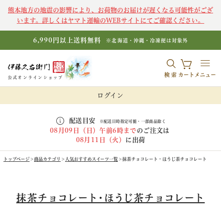
熊本地方の地震の影響により、お荷物のお届けが遅くなる可能性がござ
います。詳しくはヤマト運輸のWEBサイトにてご確認ください。
6,990円以上送料無料
※北海道・沖縄・冷凍便は対象外
検索
カート
メニュー
公式オンラインショップ
ログイン
配送目安
※配送日時指定可能・一部商品除く
08月09日（日）午前6時まで
のご注文は
08月11日（火）
に出荷
トップページ
商品カテゴリ
人気おすすめスイーツ一覧
抹茶チョコレート・ほうじ茶チョコレート
抹茶チョコレート・ほうじ茶チョコレート