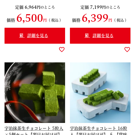
い】 § 【賞味期限約30日間】
【賞味期限約30日間】 抹茶ス
定価
6,964
定価
7,199
のところ
のところ
超濃厚 スイーツ 京都
イーツ リニューアル
6,500
6,399
S99591323
S99290868
価格
価格
税込
税込
詳細を見る
詳細を見る
宇治抹茶生チョコレート 5粒入
宇治抹茶生チョコレート 16粒
×5個セット【翌日お届け可】
入【翌日お届け可】 § 【賞味