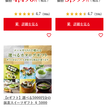
価格
価格
税込
税込
介】【日経新聞「NIKKEIプラ
介】【日経新聞「NIKKEIプラ
ス1」紹介】【日本TV「ヒルナ
ス1」紹介】【日本TV「ヒルナ
ンデス！」「ZIP!」紹介】
ンデス！」「ZIP!」紹介】
4.7
4.7
（986）
（596）
【TBS「王様のブランチ」紹
【TBS「王様のブランチ」紹
介】 ご当地アイス 090279
介】 ご当地アイス 090280
詳細を見る
詳細を見る
【eギフト】選べる5000円分の
抹茶スイーツギフト § 5000