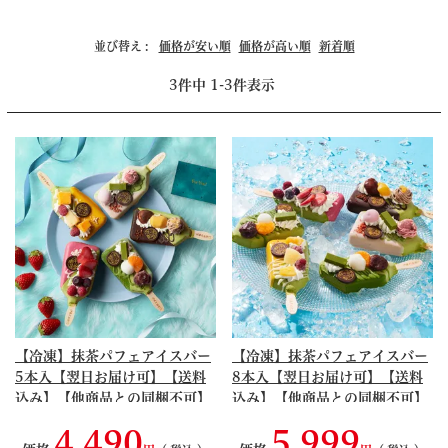
並び替え
価格が安い順
価格が高い順
新着順
3
件中
1
-
3
件表示
【冷凍】抹茶パフェアイスバー
【冷凍】抹茶パフェアイスバー
5本入【翌日お届け可】【送料
8本入【翌日お届け可】【送料
込み】【他商品との同梱不可】
込み】【他商品との同梱不可】
≪2026夏ギフト≫ § 【読売
≪2026夏ギフト≫ § 【読売
4,490
5,999
TV「情報ライブ ミヤネ屋」紹
TV「情報ライブ ミヤネ屋」紹