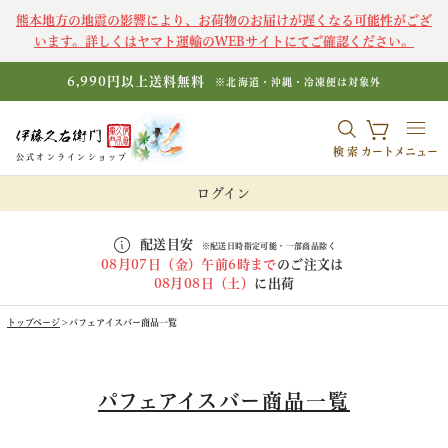
熊本地方の地震の影響により、お荷物のお届けが遅くなる可能性がござ
います。詳しくはヤマト運輸のWEBサイトにてご確認ください。
6,990円以上送料無料
※北海道・沖縄・冷凍便は対象外
検索
カート
メニュー
公式オンラインショップ
ログイン
配送目安
※配送日時指定可能・一部商品除く
08月07日（金）午前6時まで
のご注文は
08月08日（土）
に出荷
トップページ
パフェアイスバー商品一覧
パフェアイスバー商品一覧