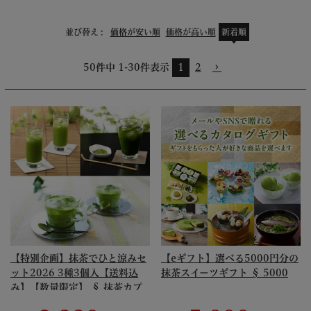
並び替え
価格が安い順
価格が高い順
新着順
50
件中
1
-
30
件表示
1
2
【特別企画】抹茶でひと涼みセ
【eギフト】選べる5000円分の
ット2026 3種3個入【送料込
抹茶スイーツギフト § 5000
み】【数量限定】 § 抹茶カプ
チーノ グリーンティー 濃いグ