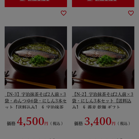
【N-3】宇治抹茶そば2人前×3
【N-2】宇治抹茶そば2人前×3
袋・めんつゆ6袋・にしん3本セ
袋・にしん3本セット【送料込
ット【送料込み】 § 宇治抹茶
み】 § 蕎麦 乾麺 ギフト
そばギフト「松」 蕎麦 乾麺 ギ
094969-komi
4,500
3,400
フト そばつゆ 年越し 094868-
価格
価格
税込
税込
komi