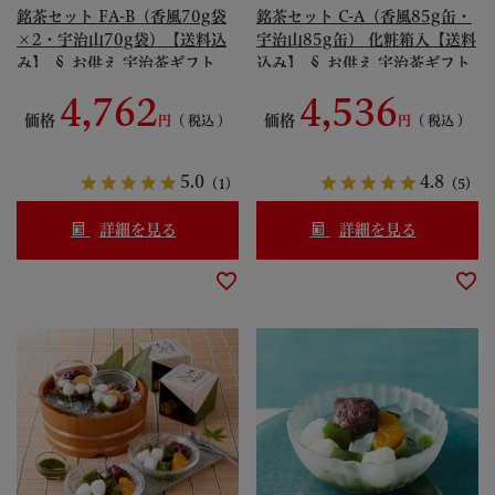
銘茶セット FA-B（香風70g袋
銘茶セット C-A（香風85g缶・
×2・宇治山70g袋）【送料込
宇治山85g缶） 化粧箱入【送料
み】 § お供え 宇治茶ギフト
込み】 § お供え 宇治茶ギフト
091260-9
贈り物 プレゼント 香風 宇治山
4,762
4,536
091347-9
価格
価格
税込
税込
5.0
4.8
（1）
（5）
詳細を見る
詳細を見る