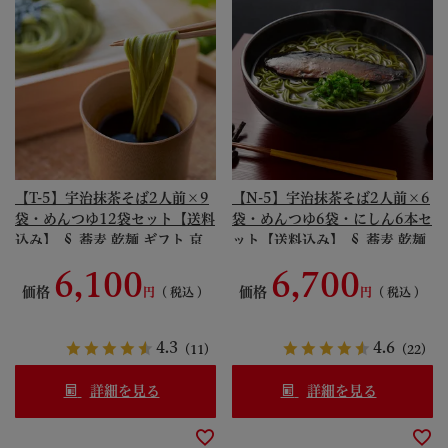
【T-5】宇治抹茶そば2人前×9
【N-5】宇治抹茶そば2人前×6
袋・めんつゆ12袋セット【送料
袋・めんつゆ6袋・にしん6本セ
込み】 § 蕎麦 乾麺 ギフト 京
ット【送料込み】 § 蕎麦 乾麺
風 そばつゆ 094994-komi
ギフト そばつゆ 094992-komi
6,100
6,700
価格
価格
税込
税込
4.3
4.6
（11）
（22）
詳細を見る
詳細を見る