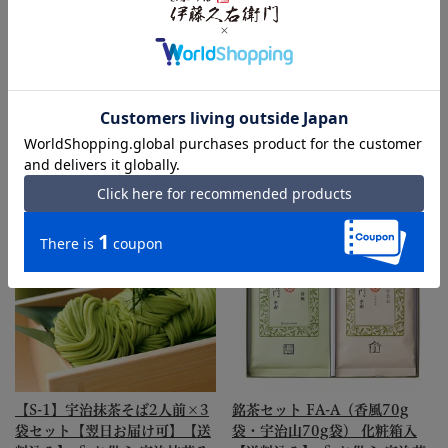
価格
価格
税込
税込
4.8
4.8
（19）
（34）
詳細を見る
詳細を見る
【S-1】宇治抹茶そば2人前×3
銘茶セット FA-A（香風70g
袋セット【翌日お届け可】【送
袋・宇治山70g袋） 化粧箱入