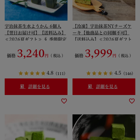
宇治抹茶生水ようかん 6個入
【冷凍】宇治抹茶NYチーズケ
【翌日お届け可】【送料込み】
ーキ【他商品との同梱不可】
≪2026夏ギフト≫ § 季節限定
【送料込み】≪2026夏ギフト
数量限定 和菓子 水羊羹 帰省土
≫ § 京都の名店「パパジョン
3,240
3,999
産 夏ギフト お中元 京都 涼菓
ズ」とコラボ ニューヨーク 濃
価格
価格
税込
税込
090214-komi
厚 スイーツ 091051
4.8
4.5
（111）
（146）
詳細を見る
詳細を見る