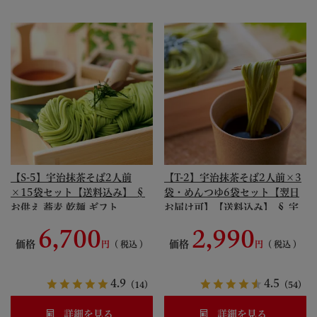
【S-5】宇治抹茶そば2人前
【T-2】宇治抹茶そば2人前×3
×15袋セット【送料込み】 §
袋・めんつゆ6袋セット【翌日
お供え 蕎麦 乾麺 ギフト
お届け可】【送料込み】 § 宇
094993-komi
治抹茶そばギフト「竹」 蕎麦
6,700
2,990
乾麺 ギフト 京風 そばつゆ 年越
価格
価格
税込
税込
し 094869-komi
4.9
4.5
（14）
（54）
詳細を見る
詳細を見る