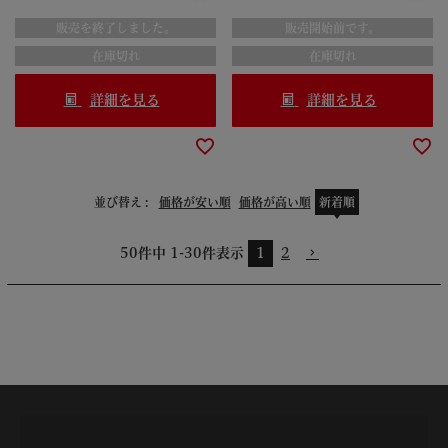
091433
ルフルーツ 094947
販売を終了しました。
販売開始前です。
在庫切れ
在庫切れ
詳細を見る
詳細を見る
並び替え
価格が安い順
価格が高い順
新着順
50
件中
1
-
30
件表示
1
2