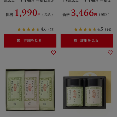
料込み】 § お供え 宇治抹茶そ
【送料込み】 § お供え 宇治茶
ばギフト「梅」 蕎麦 乾麺 ギフ
ギフト 091259-9
1,990
3,466
ト 年越し 095222-komi
価格
価格
税込
税込
4.6
4.5
（73）
（14）
詳細を見る
詳細を見る