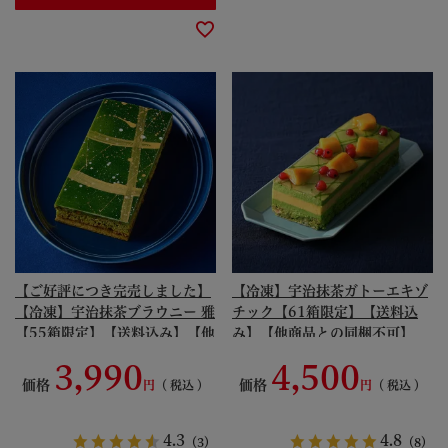
【ご好評につき完売しました】
【冷凍】宇治抹茶ガトーエキゾ
【冷凍】宇治抹茶ブラウニー 雅
チック【61箱限定】【送料込
【55箱限定】【送料込み】【他
み】【他商品との同梱不可】
商品との同梱不可】【ご注文後
【ご注文後の変更・キャンセル
3,990
4,500
の変更・キャンセル不可】【宇
不可】【宇治菓子工房】 § 期
価格
価格
税込
税込
治菓子工房】 § 期間限定 数量
間限定 数量限定 Monthly
限定 Monthly Specialite マン
Specialite マンスリースペシャ
スリースペシャリテ 焼き菓子
リテ ムース マンゴー トロピカ
4.3
4.8
（3）
（8）