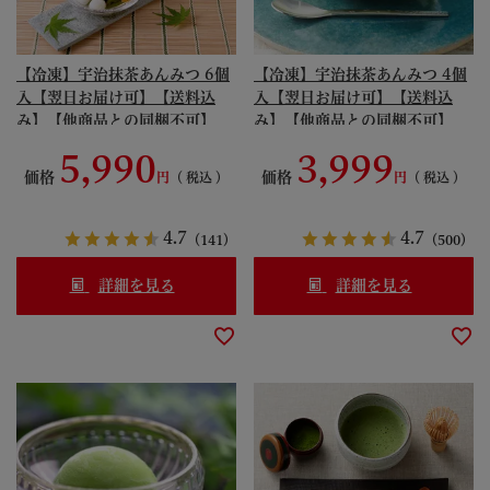
【冷凍】宇治抹茶あんみつ 6個
【冷凍】宇治抹茶あんみつ 4個
入【翌日お届け可】【送料込
入【翌日お届け可】【送料込
み】【他商品との同梱不可】
み】【他商品との同梱不可】
≪2026夏ギフト≫ § 化粧箱入
≪2026夏ギフト≫ § 化粧箱入
5,990
3,999
抹茶スイーツ 抹茶スイーツの世
抹茶スイーツ 抹茶スイーツの世
価格
価格
税込
税込
界 093352-014y20 090981
界 ゼリー ゼリイ 白玉 寒天
093351 090980
4.7
4.7
（141）
（500）
詳細を見る
詳細を見る