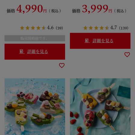
茶栗きんとん 宇治抹茶栗饅頭
【数量限定】 どらやき 匠
4,990
3,999
まんじゅう 栗抹茶だいふく 抹
091162
価格
価格
税込
税込
茶だいふく ほうじ茶だいふく
宇治茶三色だいふく 大福
S99094595
4.6
4.7
（39）
（139）
販売開始前です。
詳細を見る
詳細を見る