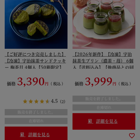
【ご好評につき完売しました】
【2026年新作】【冷凍】宇治
【冷凍】宇治抹茶サンドクッキ
抹茶生プリン（濃茶・苺） 6個
ー 梅茶月 4個入【50箱限定】
入【送料込み】【他商品との同
【送料込み】【他商品との同梱
梱不可】【宇治菓子工房】
3,390
3,999
不可】【ご注文後の変更・キャ
≪2026母の日ギフト≫ § お濃
価格
価格
税込
税込
ンセル不可】【宇治菓子工房】
茶用抹茶 いちご 091450
§ 期間限定 Monthly
販売を終了しました。
Specialite マンスリースペシャ
4.5
（2）
リテ 梅 チョコレート クッキー
在庫切れ
販売を終了しました。
091451
在庫切れ
詳細を見る
詳細を見る