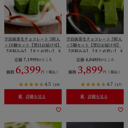
宇治抹茶生チョコレート 5粒入
宇治抹茶生チョコレート 5粒入
×10個セット【翌日お届け可】
×5個セット【翌日お届け可】
【送料込み】【まとめ買い】 §
【送料込み】【まとめ買い】 §
【賞味期限約30日間】 抹茶ス
【賞味期限約30日間】 抹茶ス
定価
7,199
定価
4,048
のところ
のところ
イーツ リニューアル
イーツ リニューアル
6,399
3,899
S99290868
S99190868
価格
価格
税込
税込
4.5
4.7
（19）
（17）
詳細を見る
詳細を見る