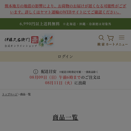
熊本地方の地震の影響により、お荷物のお届けが遅くなる可能性がござ
います。詳しくはヤマト運輸のWEBサイトにてご確認ください。
6,990円以上送料無料
※北海道・沖縄・冷凍便は対象外
検索
カート
メニュー
公式オンラインショップ
ログイン
配送目安
※配送日時指定可能・一部商品除く
08月09日（日）午前6時まで
のご注文は
08月11日（火）
に出荷
トップページ
商品一覧
商品一覧