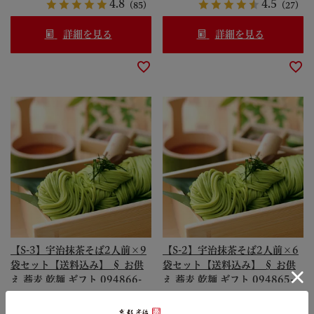
4.8
4.5
（85）
（27）
詳細を見る
詳細を見る
【S-3】宇治抹茶そば2人前×9
【S-2】宇治抹茶そば2人前×6
袋セット【送料込み】 § お供
袋セット【送料込み】 § お供
え 蕎麦 乾麺 ギフト 094866-
え 蕎麦 乾麺 ギフト 094865-
komi
komi
4,500
3,300