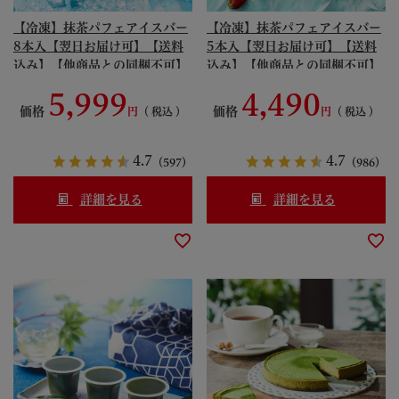
【冷凍】抹茶パフェアイスバー
【冷凍】抹茶パフェアイスバー
8本入【翌日お届け可】【送料
5本入【翌日お届け可】【送料
込み】【他商品との同梱不可】
込み】【他商品との同梱不可】
≪2026夏ギフト≫ § 【読売
≪2026夏ギフト≫ § 【読売
5,999
4,490
TV「情報ライブ ミヤネ屋」紹
TV「情報ライブ ミヤネ屋」紹
価格
価格
税込
税込
介】【日経新聞「NIKKEIプラ
介】【日経新聞「NIKKEIプラ
ス1」紹介】【日本TV「ヒルナ
ス1」紹介】【日本TV「ヒルナ
ンデス！」「ZIP!」紹介】
ンデス！」「ZIP!」紹介】
4.7
4.7
（597）
（986）
【TBS「王様のブランチ」紹
【TBS「王様のブランチ」紹
介】 ご当地アイス 090280
介】 ご当地アイス 090279
詳細を見る
詳細を見る