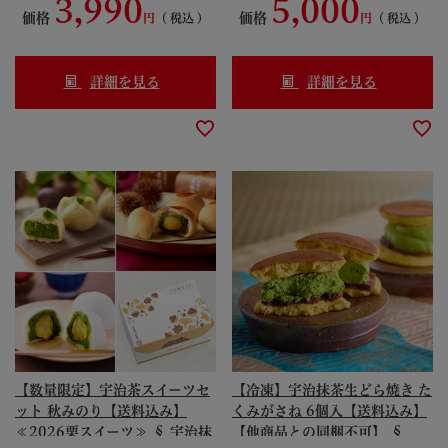
3,990
5,000
リーンティー 加糖 S99075373
価格
価格
税込
税込
詳細を見る
詳細を見る
【数量限定】宇治茶スイーツセ
【冷凍】宇治抹茶生どら焼き た
ット 秋みのり【送料込み】
くみがさね 6個入【送料込み】
≪2026栗スイーツ≫ § 宇治抹
【他商品との同梱不可】 §