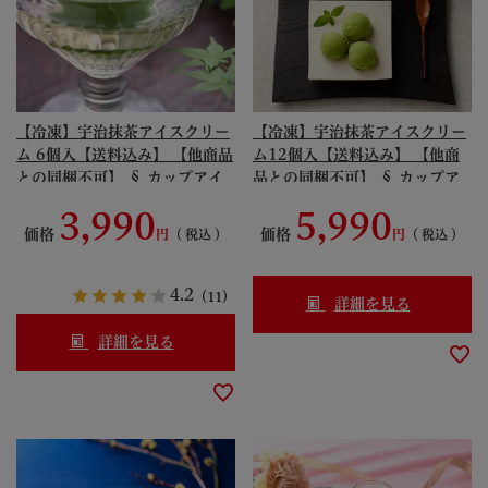
【冷凍】宇治抹茶アイスクリー
【冷凍】宇治抹茶アイスクリー
ム 6個入【送料込み】 【他商品
ム12個入【送料込み】 【他商
との同梱不可】 § カップアイ
品との同梱不可】 § カップア
ス 095162-komi
イス 095163
3,990
5,990
価格
価格
税込
税込
4.2
（11）
詳細を見る
詳細を見る