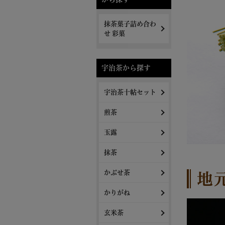
抹茶菓子詰め合わ
せ 彩菓
宇治茶から探す
宇治茶十帖セット
煎茶
玉露
抹茶
かぶせ茶
地
かりがね
玄米茶