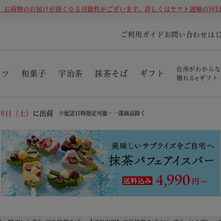
、お荷物のお届けが遅くなる可能性がございます。詳しくはヤマト運輸のWE
ご利用ガイド
お問い合わせ
は
住所がわからな
ーツ
和菓子
宇治茶
抹茶そば
ギフト
贈れるeギフト
08日（土）
に出荷
※配送日時指定可能・一部商品除く