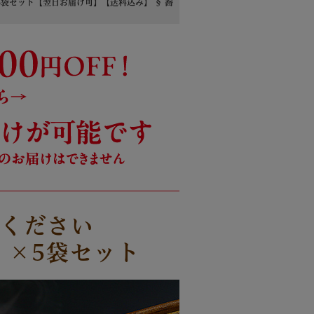
5袋セット【翌日お届け可】【送料込み】 § 蕎
能ください
）×5袋セット