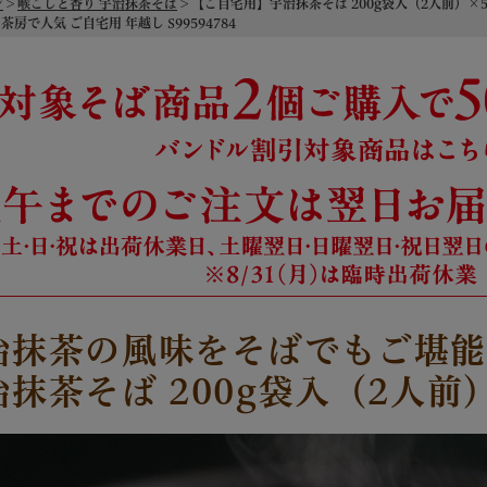
ジ
喉ごしと香り 宇治抹茶そば
【ご自宅用】宇治抹茶そば 200g袋入（2人前）×
 茶房で人気 ご自宅用 年越し S99594784
治抹茶の風味をそばでもご堪
治抹茶そば 200g袋入（2人前