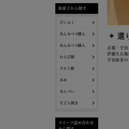
和菓子から探す
だいふく
あんみつ 4個入
選
あんみつ 6個入
京都・宇治
伊藤久右衛
わらび餅
宇治抹茶の
クルミ餅
あめ
せんべい
生どら焼き
スイーツ詰め合わせ
から探す