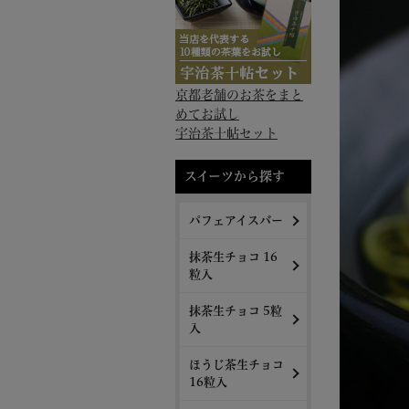
京都老舗のお茶をまと
めてお試し
宇治茶十帖セット
スイーツから探す
パフェアイスバー
抹茶生チョコ 16
粒入
抹茶生チョコ 5粒
入
ほうじ茶生チョコ
16粒入