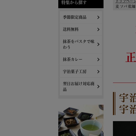
トップペー
特集から探す
麦 ソバ 乾麺
季節限定商品
送料無料
抹茶をパスタで味
わう
抹茶カレー
宇治菓子工房
翌日お届け対応商
品
宇
宇