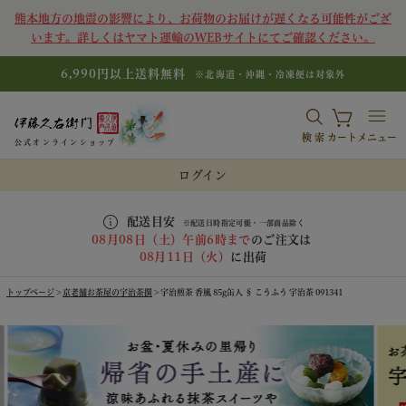
熊本地方の地震の影響により、お荷物のお届けが遅くなる可能性がござ
います。詳しくはヤマト運輸のWEBサイトにてご確認ください。
6,990円以上送料無料
※北海道・沖縄・冷凍便は対象外
検索
カート
メニュー
公式オンラインショップ
ログイン
配送目安
※配送日時指定可能・一部商品除く
08月08日（土）午前6時まで
のご注文は
08月11日（火）
に出荷
トップページ
京老舗お茶屋の宇治茶撰
宇治煎茶 香風 85g缶入 § こうふう 宇治茶 091341