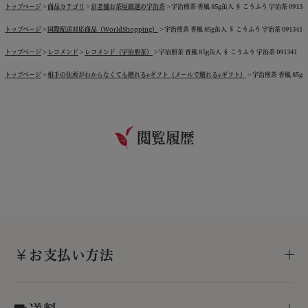
トップページ
商品カテゴリ
京老舗お茶屋厳選の宇治茶
宇治煎茶 香風 85g缶入 § こうふう 宇治茶 09134
トップページ
国際配送対応商品（WorldShopping）
宇治煎茶 香風 85g缶入 § こうふう 宇治茶 091341
トップページ
レコメンド
レコメンド（宇治煎茶）
宇治煎茶 香風 85g缶入 § こうふう 宇治茶 091341
トップページ
相手の住所がわからなくても贈れるeギフト（メールで贈れるeギフト）
宇治煎茶 香風 85g缶
閲覧履歴
お支払い方法