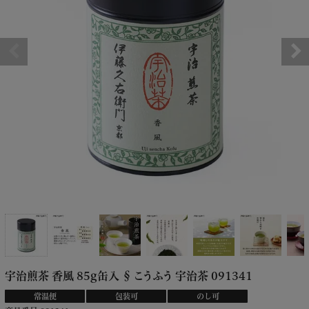
宇治煎茶 香風 85g缶入 § こうふう 宇治茶 091341
常温便
包装可
のし可