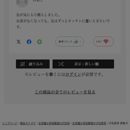
わあこ
缶が気に入り購入しました。
お茶がなくなっても、缶はずっとキッチンに置いときたいで
す。
参考になった
4
Like!
1
絞り込み
表示：新しい順
※レビューを書くには
ログイン
が必要です。
この商品の全てのレビューを見る
トップページ
商品カテゴリ
京老舗お茶屋厳選の宇治茶
京老舗お茶屋厳選の宇治煎茶
宇治煎茶 香風 85g