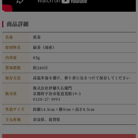
商品詳細
名称
煎茶
原材料名
緑茶（国産）
内容量
85g
賞味期限
約240日
保存方法
高温多湿を避け、移り香に気をつけて保存してください
株式会社伊藤久右衛門
販売者
京都府宇治市莵道荒槙19-3
0120-27-3993
外装サイズ
約縦14.5cm×横9cm×高さ8.5cm
主な産地
奈良県、滋賀県