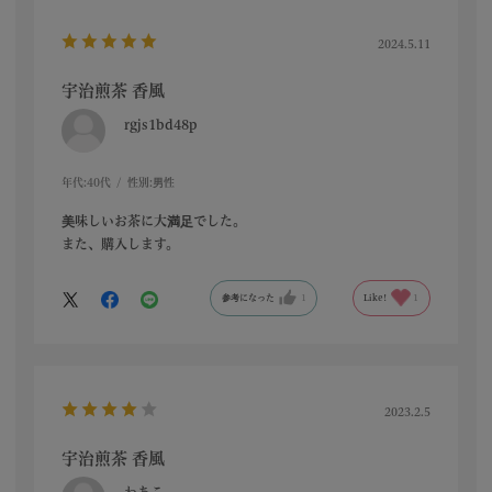
2024.5.11
宇治煎茶 香風
rgjs1bd48p
年代:
40代
性別:
男性
美味しいお茶に大満足でした。
また、購入します。
参考になった
1
Like!
1
2023.2.5
宇治煎茶 香風