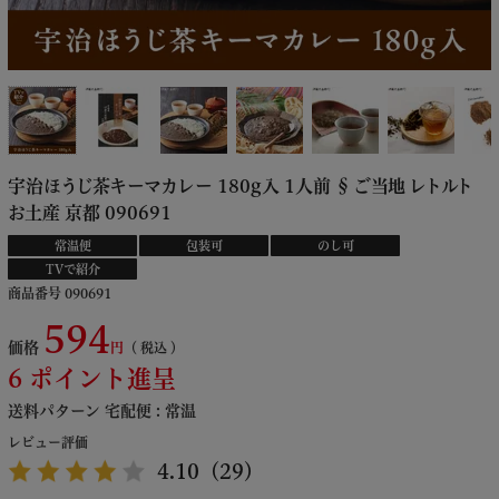
宇治ほうじ茶キーマカレー 180g入 1人前 § ご当地 レトルト
お土産 京都 090691
常温便
包装可
のし可
TVで紹介
商品番号
090691
594
価格
税込
6
ポイント進呈
送料パターン
宅配便 : 常温
レビュー評価
4.10
（29）