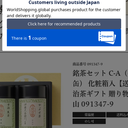
商品番号
091347-9
銘茶セット C-A
缶） 化粧箱入【送
治茶ギフト 贈り物
山 091347-9
常温便
送料込
のし可