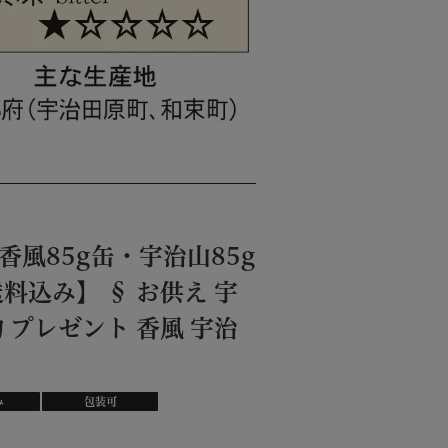
（香風85g缶・宇治山85g
料込み】 § お供え 宇
 プレゼント 香風 宇治
み
包装可