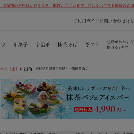
、お荷物のお届けが遅くなる可能性がございます。詳しくはヤマト運輸のWE
ご利用ガイド
お問い合わせ
は
住所がわからな
ーツ
和菓子
宇治茶
抹茶そば
ギフト
贈れるeギフト
08日（土）
に出荷
※配送日時指定可能・一部商品除く