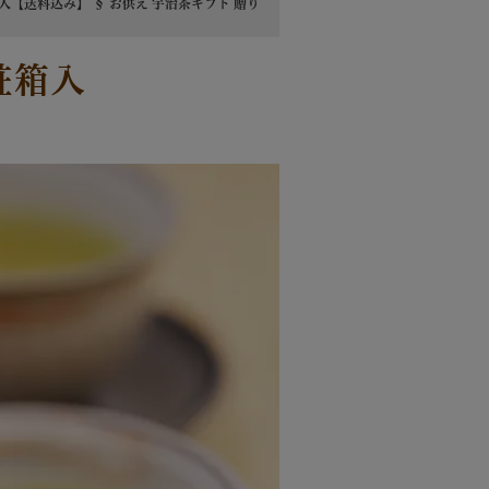
箱入【送料込み】 § お供え 宇治茶ギフト 贈り
粧箱入