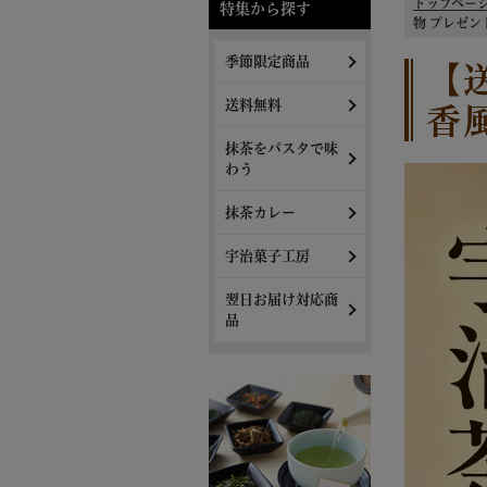
トップペー
特集から探す
物 プレゼント
季節限定商品
【
送料無料
香
抹茶をパスタで味
わう
抹茶カレー
宇治菓子工房
翌日お届け対応商
品