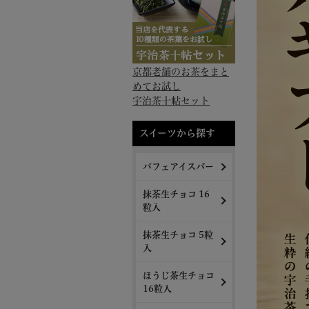
京都老舗のお茶をまと
めてお試し
宇治茶十帖セット
スイーツから探す
パフェアイスバー
抹茶生チョコ 16
粒入
抹茶生チョコ 5粒
入
ほうじ茶生チョコ
16粒入