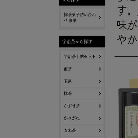
抹茶菓子詰め合わ
せ 彩菓
宇治茶から探す
宇治茶十帖セット
煎茶
玉露
抹茶
かぶせ茶
かりがね
玄米茶