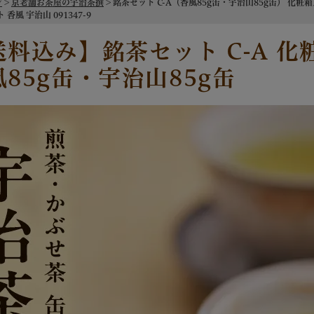
ジ
京老舗お茶屋の宇治茶撰
銘茶セット C-A（香風85g缶・宇治山85g缶） 化粧
 香風 宇治山 091347-9
送料込み】銘茶セット C-A 化
風85g缶・宇治山85g缶