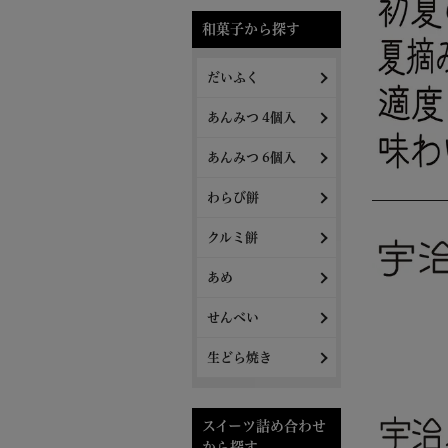
和菓子から探す
だいふく
あんみつ 4個入
あんみつ 6個入
わらび餅
クルミ餅
あめ
せんべい
生どら焼き
スイーツ詰め合わせ
から探す