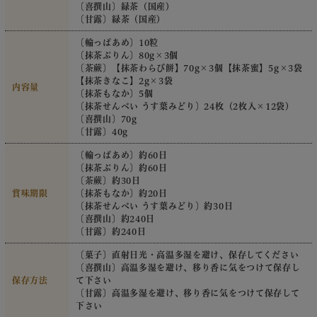
〔喜撰山〕緑茶（国産）
〔甘露〕緑茶（国産）
〔輪っぱあめ〕10粒
〔抹茶ぷりん〕80g×3個
〔茶蕨〕【抹茶わらび餅】70g×3個【抹茶蜜】5g×3袋
【抹茶きなこ】2g×3袋
内容量
〔抹茶もなか〕5個
〔抹茶せんべい うす葉みどり〕24枚（2枚入×12袋）
〔喜撰山〕70g
〔甘露〕40g
〔輪っぱあめ〕約60日
〔抹茶ぷりん〕約60日
〔茶蕨〕約30日
賞味期限
〔抹茶もなか〕約20日
〔抹茶せんべい うす葉みどり〕約30日
〔喜撰山〕約240日
〔甘露〕約240日
〔菓子〕直射日光・高温多湿を避け、保存してください
〔喜撰山〕高温多湿を避け、移り香に気をつけて保存し
保存方法
て下さい
〔甘露〕高温多湿を避け、移り香に気をつけて保存して
下さい