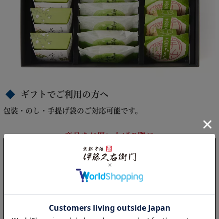
ギフトでご利用の方へ
包装・のし・手提げ袋のご対応可能です。
商品をお買い上げの際に
必ずお読みください
お客様都合や注文情報の不備、お届け先がご不在で賞味期限
内にお届けできない場合でも
返品および御返金はできません。
ギフト注文の場合、送り先がご在宅かどうか確認のうえ、ご注
文いただくことをお勧めします。
出荷配送部門は
日曜日にお休みを頂戴しております
（イベン
ト時除く）
そのためご希望の配達日にお届けできない場合がございます。