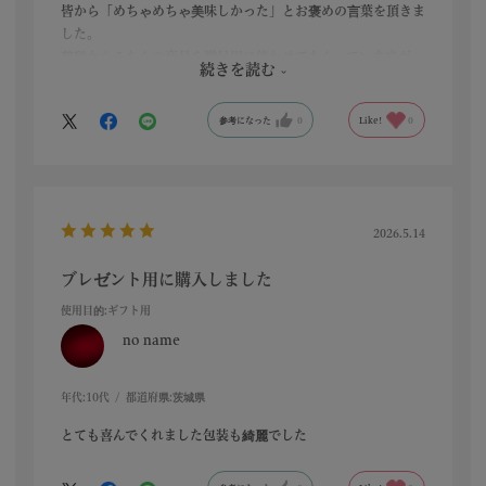
皆から「めちゃめちゃ美味しかった」とお褒めの言葉を頂きま
した。
普段からこちらの商品を贈呈用に使わせてもらっていますが、
続きを読む
いつも評判がいいです。
参考になった
0
Like!
0
2026.5.14
ブレゼント用に購入しました
使用目的
:ギフト用
no name
年代:
10代
都道府県:
茨城県
とても喜んでくれました包装も綺麗でした