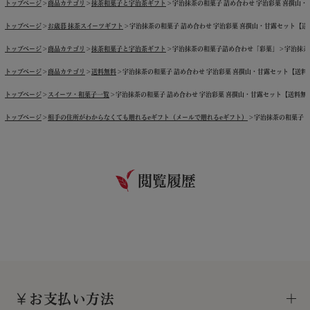
トップページ
商品カテゴリ
抹茶和菓子と宇治茶ギフト
宇治抹茶の和菓子 詰め合わせ 宇治彩菓 喜撰山・甘露
トップページ
お歳暮 抹茶スイーツギフト
宇治抹茶の和菓子 詰め合わせ 宇治彩菓 喜撰山・甘露セット【送料無料
トップページ
商品カテゴリ
抹茶和菓子と宇治茶ギフト
宇治抹茶の和菓子詰め合わせ「彩菓」
宇治抹茶
トップページ
商品カテゴリ
送料無料
宇治抹茶の和菓子 詰め合わせ 宇治彩菓 喜撰山・甘露セット【送料無料】
トップページ
スイーツ・和菓子一覧
宇治抹茶の和菓子 詰め合わせ 宇治彩菓 喜撰山・甘露セット【送料無料】≪2
トップページ
相手の住所がわからなくても贈れるeギフト（メールで贈れるeギフト）
宇治抹茶の和菓子 詰
閲覧履歴
お支払い方法