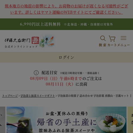
熊本地方の地震の影響により、お荷物のお届けが遅くなる可能性がござ
います。詳しくはヤマト運輸のWEBサイトにてご確認ください。
6,990円以上送料無料
※北海道・沖縄・冷凍便は対象外
検索
カート
メニュー
公式オンラインショップ
ログイン
配送目安
※配送日時指定可能・一部商品除く
08月09日（日）午前6時まで
のご注文は
08月11日（火）
に出荷
トップページ
宇治茶と抹茶スイーツギフト
宇治抹茶の和菓子 詰め合わせ 宇治彩菓 喜撰山・甘露セット【送料無