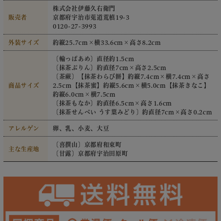
株式会社伊藤久右衛門
販売者
京都府宇治市莵道荒槙19-3
0120-27-3993
外装サイズ
約縦25.7cm×横33.6cm×高さ8.2cm
〔輪っぱあめ〕直径約1.5cm
〔抹茶ぷりん〕約直径7cm×高さ2.5cm
〔茶蕨〕【抹茶わらび餅】約縦7.4cm×横7.4cm×高さ
商品サイズ
2.5cm【抹茶蜜】約縦5.6cm×横5.0cm【抹茶きなこ】
約縦6.0cm×横7.5cm
〔抹茶もなか〕約直径6.5cm×高さ1.6cm
〔抹茶せんべい うす葉みどり〕約直径7cm×高さ0.2cm
アレルゲン
卵、乳、小麦、大豆
〔喜撰山〕京都府和束町
主な生産地
〔甘露〕京都府宇治田原町