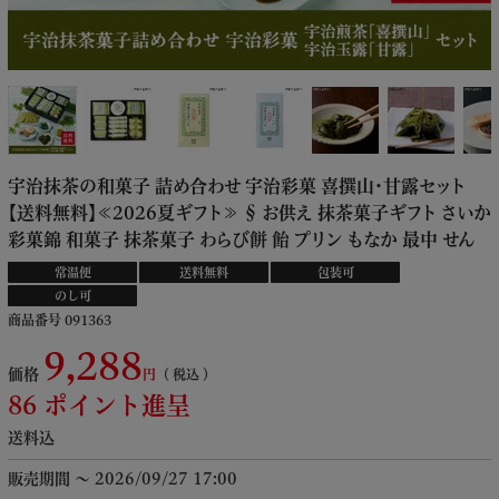
宇治抹茶の和菓子 詰め合わせ 宇治彩菓 喜撰山・甘露セット
【送料無料】≪2026夏ギフト≫ § お供え 抹茶菓子ギフト さいか
彩菓錦 和菓子 抹茶菓子 わらび餅 飴 プリン もなか 最中 せん
べい 煎茶 玉露 宇治茶 黄檗宗萬福寺管長命名茶 091363
常温便
送料無料
包装可
のし可
商品番号
091363
9,288
価格
税込
86
ポイント進呈
送料込
販売期間
〜
2026/09/27 17:00