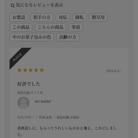
気になるレビューを表示
お世話
相手の方
対応
御礼
贈呈用
この商品
こちらの商品
事前
中のお菓子包みの色
高齢の方
2025.8.17
好評でした
使用目的
:ギフト用
no name
年代:
70代～
性別:
女性
都道府県:
京都府
香典返しに、もらってうれしいものをと考え、これにしまし
た。