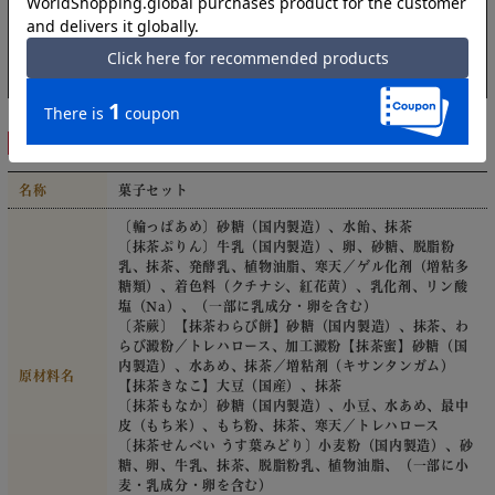
何卒ご了承下さい。
指定期間外はお届けできません。
この商品は
ネット限定販売
です。店頭受取はできません。
商品詳細
名称
菓子セット
〔輪っぱあめ〕砂糖（国内製造）、水飴、抹茶
〔抹茶ぷりん〕牛乳（国内製造）、卵、砂糖、脱脂粉
乳、抹茶、発酵乳、植物油脂、寒天／ゲル化剤（増粘多
糖類）、着色料（クチナシ、紅花黄）、乳化剤、リン酸
塩（Na）、（一部に乳成分・卵を含む）
〔茶蕨〕【抹茶わらび餅】砂糖（国内製造）、抹茶、わ
らび澱粉／トレハロース、加工澱粉【抹茶蜜】砂糖（国
内製造）、水あめ、抹茶／増粘剤（キサンタンガム）
原材料名
【抹茶きなこ】大豆（国産）、抹茶
〔抹茶もなか〕砂糖（国内製造）、小豆、水あめ、最中
皮（もち米）、もち粉、抹茶、寒天／トレハロース
〔抹茶せんべい うす葉みどり〕小麦粉（国内製造）、砂
糖、卵、牛乳、抹茶、脱脂粉乳、植物油脂、（一部に小
麦・乳成分・卵を含む）