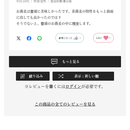
年代:
60代
性別:
女性
都道府県:
東京都
お蕎麦は普通に美味しかったです。茶蕎麦の特性をもっと前面
に出しても良かったのでは？
そうでないと、普通のお蕎麦の中に埋没します。
参考になった
0
Like!
0
もっと見る
絞り込み
表示：新しい順
※レビューを書くには
ログイン
が必要です。
この商品の全てのレビューを見る