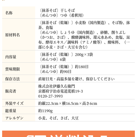
〔抹茶そば〕干しそば
名称
〔めんつゆ〕つゆ（希釈用）
〔抹茶そば（乾麺）〕小麦粉（国内製造）、そば粉、抹
茶、食塩
〔めんつゆ〕しょうゆ（国内製造）、砂糖、削りぶし
原材料名
（かつお、さば）、醗酵調味料、還元水あめ、食塩、昆
布、酵母エキス／調味料（アミノ酸等）、酸味料、（一
部に小麦・さば・大豆を含む）
〔抹茶そば（乾麺）〕200g×3袋
内容量
〔めんつゆ〕6袋
〔抹茶そば（乾麺）〕約180日
賞味期限
〔めんつゆ〕約90日
保存方法
直射日光・高温多湿を避け、保存してください
株式会社伊藤久右衛門
販売者
京都府宇治市莵道荒槙19-3
0120-27-3993
外装サイズ
約縦22.3cm×横16.5cm×高さ6cm
総重量
約1190g
アレルゲン
小麦、そば、さば、大豆