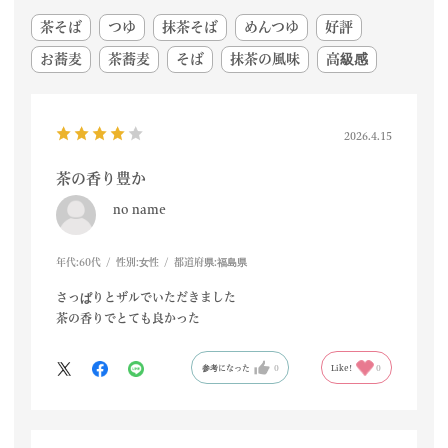
茶そば
つゆ
抹茶そば
めんつゆ
好評
お蕎麦
茶蕎麦
そば
抹茶の風味
高級感
2026.4.15
茶の香り豊か
no name
年代:
60代
性別:
女性
都道府県:
福島県
さっぱりとザルでいただきました
茶の香りでとても良かった
参考になった
0
Like!
0