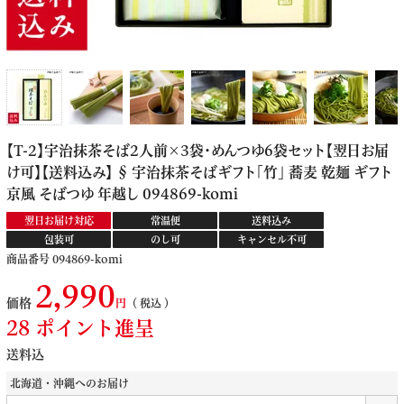
【T-2】宇治抹茶そば2人前×3袋・めんつゆ6袋セット【翌日お届
け可】【送料込み】 § 宇治抹茶そばギフト「竹」 蕎麦 乾麺 ギフト
京風 そばつゆ 年越し 094869-komi
翌日お届け対応
常温便
送料込み
包装可
のし可
キャンセル不可
商品番号
094869-komi
2,990
価格
税込
28
ポイント進呈
送料込
北海道・沖縄へのお届け