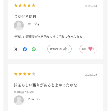
2026.2.24
つゆ付き便利
ロージィ
美味しい茶蕎麦が本格的なつゆて手軽に食べられる
参考になった
0
Like!
0
2026.1.28
抹茶らしい薫りがあるとよかったかな
使用目的
:ご自宅用
さふ～ら