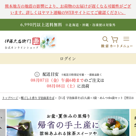
熊本地方の地震の影響により、お荷物のお届けが遅くなる可能性がござ
います。詳しくはヤマト運輸のWEBサイトにてご確認ください。
6,990円以上送料無料
※北海道・沖縄・冷凍便は対象外
検索
カート
メニュー
公式オンラインショップ
ログイン
配送目安
※配送日時指定可能・一部商品除く
08月07日（金）午前6時まで
のご注文は
08月08日（土）
に出荷
トップページ
喉ごしと香り 宇治抹茶そば
【T-2】宇治抹茶そば2人前×3袋・めんつゆ6袋セット【翌日お届け可