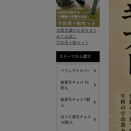
京都老舗のお茶をまと
めてお試し
宇治茶十帖セット
スイーツから探す
パフェアイスバー
抹茶生チョコ 16
粒入
抹茶生チョコ 5粒
入
ほうじ茶生チョコ
16粒入