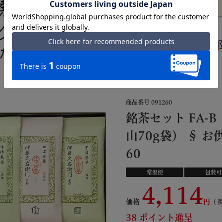
商品番号
091260
銘茶セット FA-
山70g袋） § お
60
常温便
包装可
4,114
価格
38
ポイント進呈