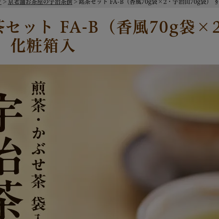
ジ
京老舗お茶屋の宇治茶撰
銘茶セット FA-B（香風70g袋×2・宇治山70g袋） §
セット FA-B（香風70g袋×
） 化粧箱入