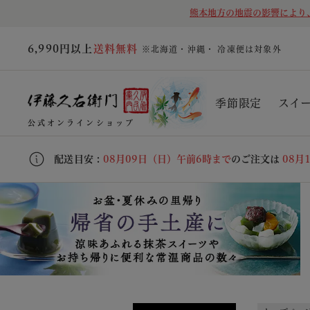
熊本地方の地震の影響により
6,990円以上
送料無料
※北海道・沖縄・ 冷凍便は対象外
季節限定
スイ
公式オンラインショップ
配送目安 :
08月09日（日）午前6時まで
のご注文は
08月