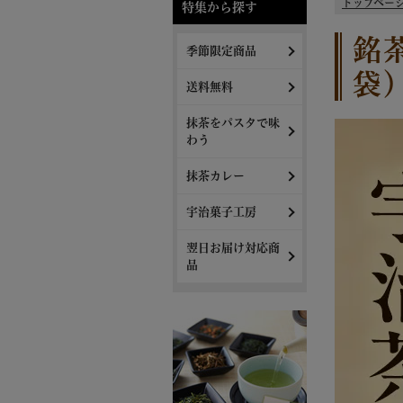
トップペー
特集から探す
銘茶
季節限定商品
袋
送料無料
抹茶をパスタで味
わう
抹茶カレー
宇治菓子工房
翌日お届け対応商
品