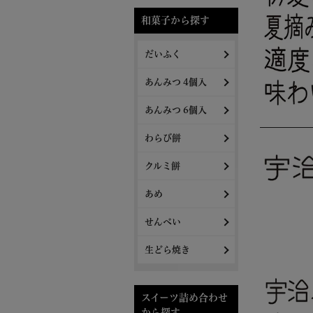
和菓子から探す
だいふく
あんみつ 4個入
あんみつ 6個入
わらび餅
クルミ餅
あめ
せんべい
生どら焼き
スイーツ詰め合わせ
から探す