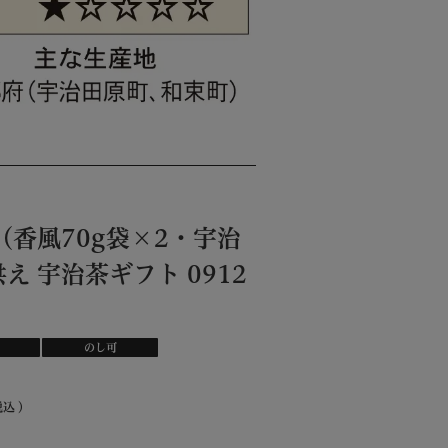
B（香風70g袋×2・宇治
供え 宇治茶ギフト 0912
のし可
税込