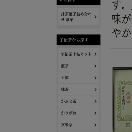
抹茶菓子詰め合わ
せ 彩菓
宇治茶から探す
宇治茶十帖セット
煎茶
玉露
抹茶
かぶせ茶
かりがね
玄米茶