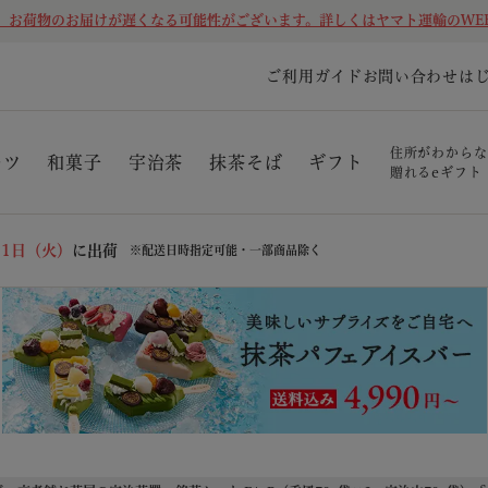
、お荷物のお届けが遅くなる可能性がございます。詳しくはヤマト運輸のWE
ご利用ガイド
お問い合わせ
は
住所がわからな
ーツ
和菓子
宇治茶
抹茶そば
ギフト
贈れるeギフト
11日（火）
に出荷
※配送日時指定可能・一部商品除く