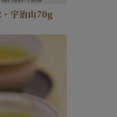
 お供え 宇治茶ギフト 091260
2・宇治山70g