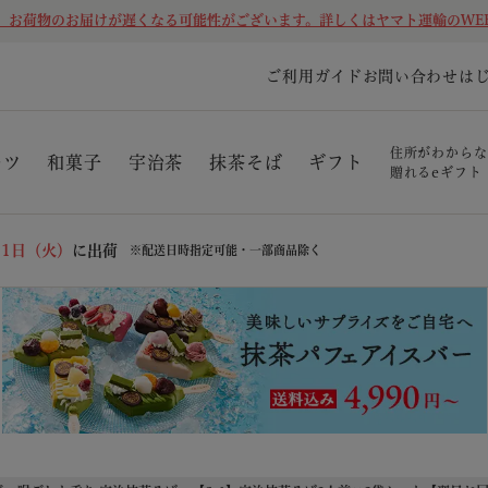
、お荷物のお届けが遅くなる可能性がございます。詳しくはヤマト運輸のWE
ご利用ガイド
お問い合わせ
は
住所がわからな
ーツ
和菓子
宇治茶
抹茶そば
ギフト
贈れるeギフト
11日（火）
に出荷
※配送日時指定可能・一部商品除く