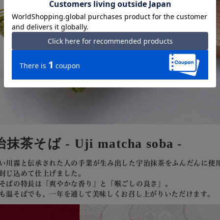
抹茶そば - Uji matcha soba -
い川霧と伝承された人の手業が生み出した宇治抹茶をふんだんに使
封じ込めて仕上げました。
そばの特長は「爽やかな香り」と「喉ごしの良さ」。
も温そばでも、一年を通して美味しくお召し上がりいただけます。