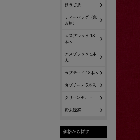
ほうじ茶
ティーバッグ（急
須用）
エスプレッソ 18
本入
エスプレッソ 5本
入
カプチーノ 18本入
カプチーノ 5本入
グリーンティー
粉末緑茶
価格から探す