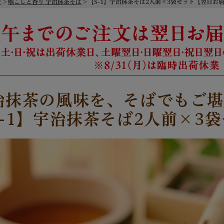
ジ
喉ごしと香り 宇治抹茶そば
【S-1】宇治抹茶そば2人前×3袋セット【翌日お届け可
治抹茶の風味を、そばでもご堪
S-1】宇治抹茶そば2人前×3