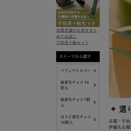
京都老舗のお茶をまと
めてお試し
宇治茶十帖セット
スイーツから探す
パフェアイスバー
抹茶生チョコ 16
粒入
抹茶生チョコ 5粒
入
選
ほうじ茶生チョコ
京都・宇治
16粒入
伊藤久右衛