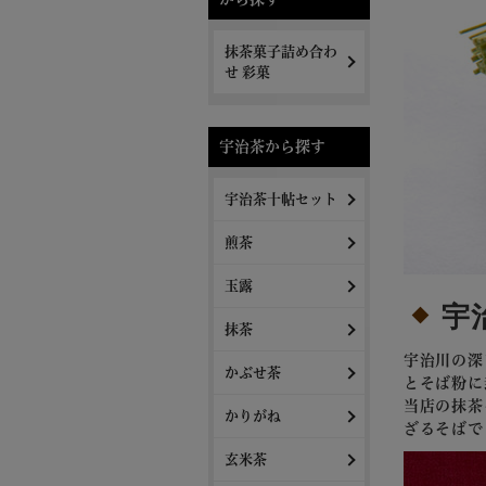
抹茶菓子詰め合わ
せ 彩菓
宇治茶から探す
宇治茶十帖セット
煎茶
玉露
宇治
抹茶
宇治川の深
かぶせ茶
とそば粉に
当店の抹茶
かりがね
ざるそばで
玄米茶