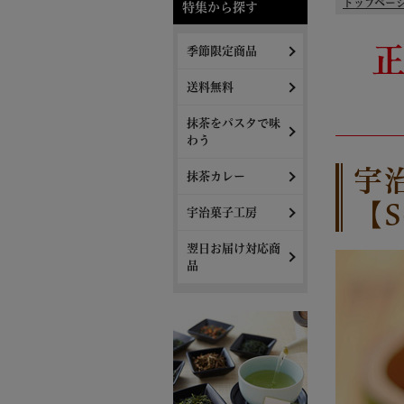
トップペー
特集から探す
季節限定商品
送料無料
抹茶をパスタで味
わう
宇
抹茶カレー
【
宇治菓子工房
翌日お届け対応商
品