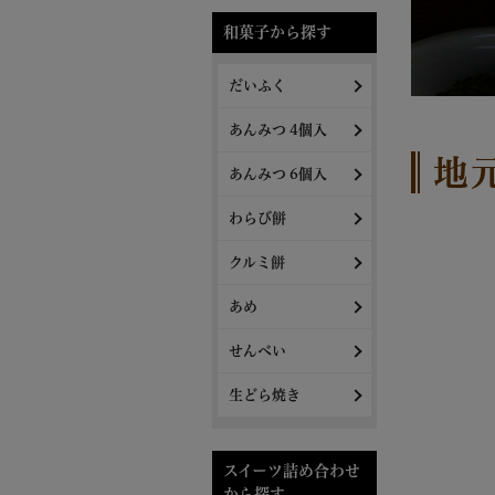
和菓子から探す
だいふく
あんみつ 4個入
地
あんみつ 6個入
わらび餅
クルミ餅
あめ
せんべい
生どら焼き
スイーツ詰め合わせ
から探す