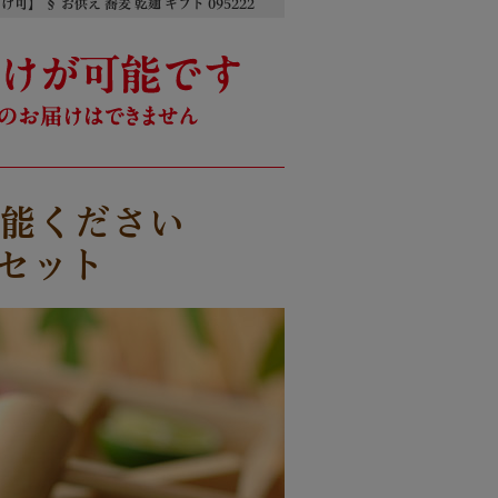
】 § お供え 蕎麦 乾麺 ギフト 095222
能ください
袋セット