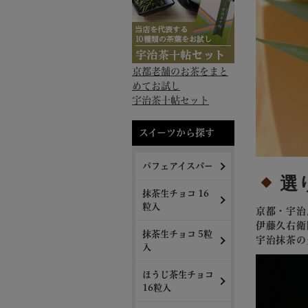
京都老舗のお茶をまと
めてお試し
宇治茶十帖セット
スイーツから探す
パフェアイスバー
選
抹茶生チョコ 16
粒入
京都・宇治
伊藤久右衛
抹茶生チョコ 5粒
宇治抹茶の
入
ほうじ茶生チョコ
16粒入