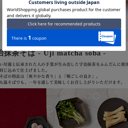
抹茶そば - Uji matcha soba -
い川霧と伝承された人の手業が生み出した宇治抹茶をふんだんに使
封じ込めて仕上げました。
そばの特長は「爽やかな香り」と「喉ごしの良さ」。
も温そばでも、一年を通して美味しくお召し上がりいただけます。