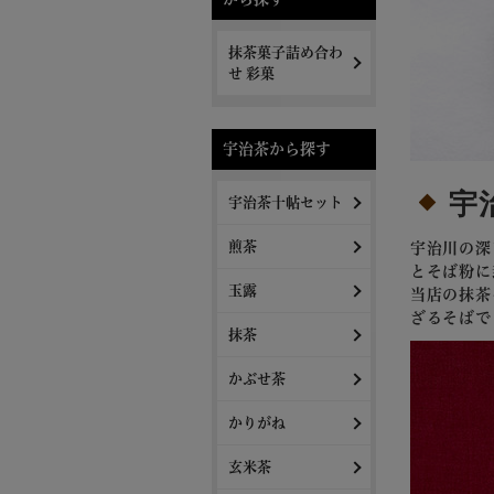
抹茶菓子詰め合わ
せ 彩菓
宇治茶から探す
宇治
宇治茶十帖セット
煎茶
宇治川の深
とそば粉に
玉露
当店の抹茶
ざるそばで
抹茶
かぶせ茶
かりがね
玄米茶