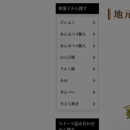
和菓子から探す
地
だいふく
あんみつ 4個入
あんみつ 6個入
わらび餅
クルミ餅
あめ
せんべい
生どら焼き
スイーツ詰め合わせ
から探す