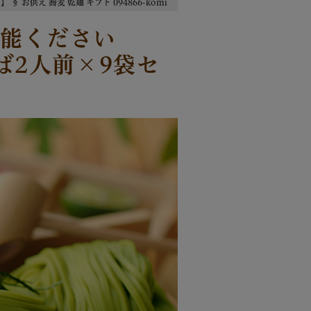
 お供え 蕎麦 乾麺 ギフト 094866-komi
能ください
ば2人前×9袋セ