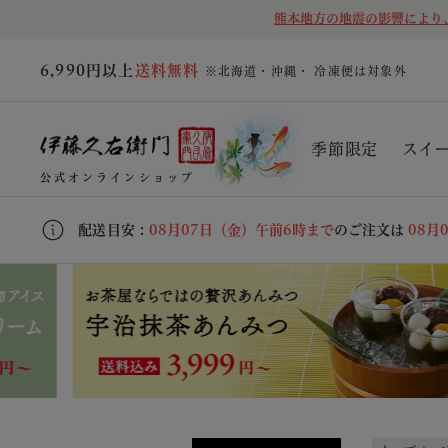
熊本地方の地震の影響により
6,990円以上
送料無料
※北海道・沖縄・ 冷凍便は対象外
季節限定
スイ
公式オンラインショップ
配送目安 :
08月07日（金）午前6時まで
のご注文は
08月