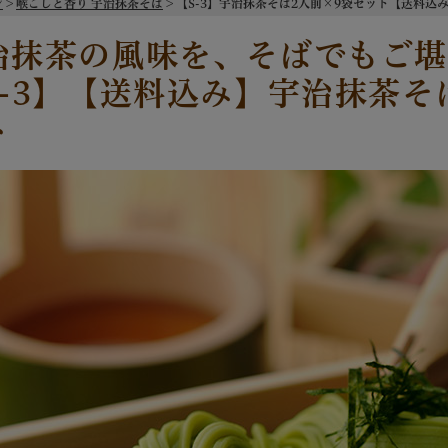
ジ
喉ごしと香り 宇治抹茶そば
【S-3】宇治抹茶そば2人前×9袋セット【送料込み】 §
治抹茶の風味を、そばでもご堪
S-3】【送料込み】宇治抹茶そ
ト