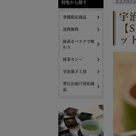
トップペー
特集から探す
宇
季節限定商品
【
送料無料
ッ
抹茶をパスタで味
わう
抹茶カレー
宇治菓子工房
翌日お届け対応商
品