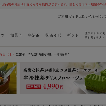
、お荷物のお届けが遅くなる可能性がございます。詳しくはヤマト運輸のWE
ご利用ガイド
お問い合わせ
は
住所がわからな
ーツ
和菓子
宇治茶
抹茶そば
ギフト
贈れるeギフト
08日（土）
に出荷
※配送日時指定可能・一部商品除く