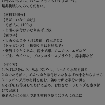
い作るのもよし、おべんとうにもおすすめです。
是非挑戦してみてください。
【材料12個分】
【そば・いなり揚げ】
・そば 2束（100g）
・市販の味付けいなりあげ12枚
【麺つゆ】
・市販めんつゆ（3倍濃縮）約大さじ2
【トッピング】（種類や量はお好みで）
・柴漬けやたくあん、鶉ゆで卵、カニカマ、エビなど
・ごま、カイワレ、ブロッコリースプラウト、錦糸卵など
【作り方】
1.そばは3分ゆで、氷水で冷やし、しっかり水気を切る
2.ゆでたそばに、めんつゆと味付けいなりあげの汁をからませる
3.トッピング用の材料を刻む、鶉ゆで卵は半分に切る
4.そばを12等分してあげに詰め、お好きなトッピングを盛り付
けて完成！
※あらかじめ刻んである材料を使えばさらに簡単に！