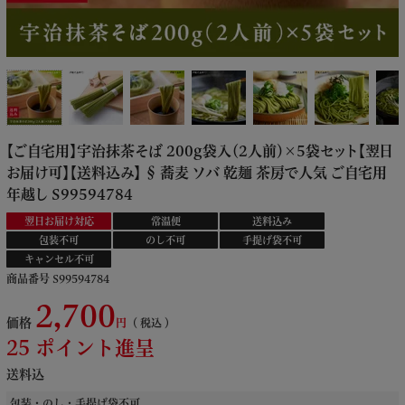
【ご自宅用】宇治抹茶そば 200g袋入（2人前）×5袋セット【翌日
お届け可】【送料込み】 § 蕎麦 ソバ 乾麺 茶房で人気 ご自宅用
年越し S99594784
翌日お届け対応
常温便
送料込み
包装不可
のし不可
手提げ袋不可
キャンセル不可
商品番号
S99594784
2,700
価格
税込
25
ポイント進呈
送料込
包装・のし・手提げ袋不可