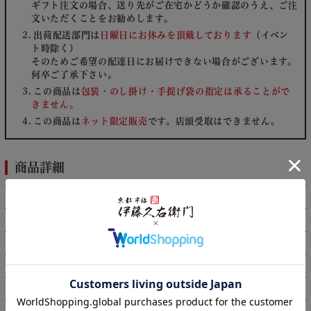
ギフト注文の場合、送り先がご在宅かどうか確認のうえ、ご注
文いただくことをお勧めします。
出荷配送部門は
日曜日にお休みを頂戴しております
（イベン
ト時除く）
そのためご希望の配達日にお届けできない場合がございます。
何卒ご了承下さい。
この商品は
包装・のし掛け・手提げ袋の指定は承ることがで
きません。
この商品は
ネット限定販売
です。店頭受取はできません。
商品詳細
名称
干しそば
原材料名
小麦粉（国内製造）、そば粉、抹茶、食塩
内容量
200g×5袋
賞味期限
約180日
保存方法
直射日光・高温多湿を避け、保存してください