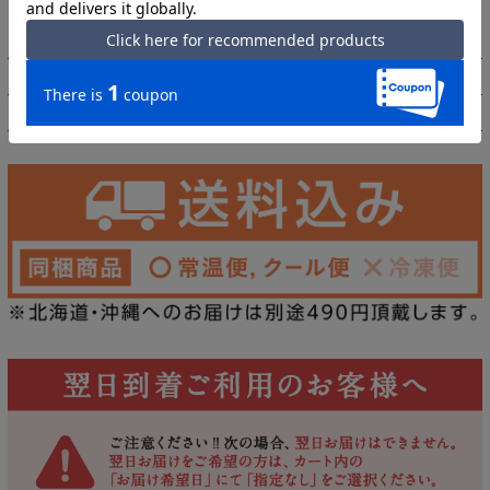
株式会社伊藤久右衛門
販売者
京都府宇治市莵道荒槙19-3
0120-27-3993
外装サイズ
約縦23cm×横8cm×高さ1.8cm
アレルゲン
小麦、そば