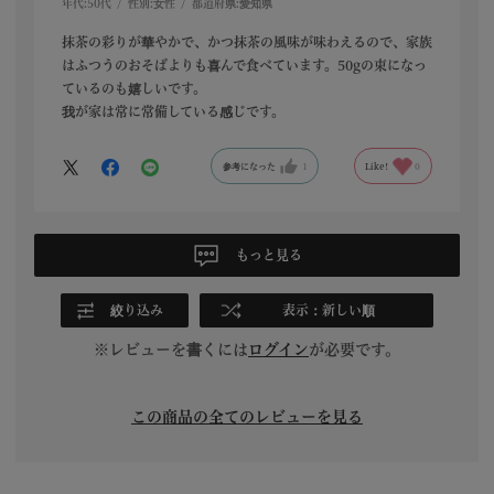
年代:
50代
性別:
女性
都道府県:
愛知県
抹茶の彩りが華やかで、かつ抹茶の風味が味わえるので、家族
はふつうのおそばよりも喜んで食べています。50gの束になっ
ているのも嬉しいです。
我が家は常に常備している感じです。
参考になった
1
Like!
0
もっと見る
絞り込み
表示：新しい順
※レビューを書くには
ログイン
が必要です。
この商品の全てのレビューを見る