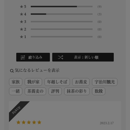
★
5
(9)
★
4
(3)
★
3
(0)
★
2
(0)
★
1
(0)
絞り込み
表示：新しい順
気になるレビューを表示
家族
我が家
年越しそば
お蕎麦
宇治川観光
一緒
茶蕎麦の
評判
抹茶の彩り
数段
2023.2.17