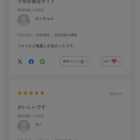
宇治茶蕎麦セット
使用目的
:ご自宅用
はっちゃん
年代:
60代
性別:
男性
都道府県:
兵庫県
ツルツルと喉越しが良かったです。
参考になった
0
Like!
0
2025.6.5
おいしいです
使用目的
:ご自宅用
みー