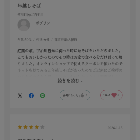
年越しそば
使用目的
:ご自宅用
ポプリン
年代:
50代
性別:
女性
都道府県:
大阪府
紅葉の頃、宇治川観光に伺った時に茶そばをいただきました。
とてもおいしかったのでその時はお家で食べる分だけ買って帰
りました。オンラインショップで使えるクーポンを頂いたので
ネットを見てみると年越しそばがあったのでご近所にご挨拶の
つもりでたくさん買いました。おいしかったと大変喜ばれまし
続きを読む
た。
参考になった
5
Like!
4
2026.1.15