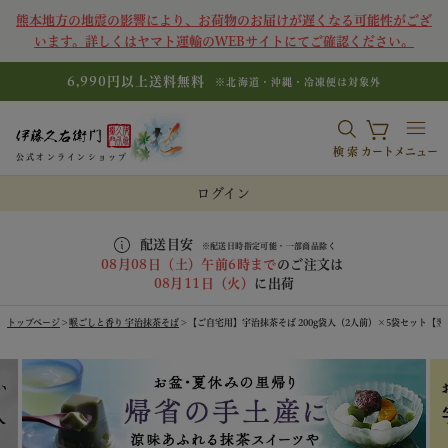
熊本地方の地震の影響により、お荷物のお届けが遅くなる可能性がござ
います。詳しくはヤマト運輸のWEBサイトにてご確認ください。
6,990円以上送料無料
※北海道・沖縄・冷凍便は対象外
検索
カート
メニュー
公式オンラインショップ
ログイン
配送目安
※配送日時指定可能・一部商品除く
08月08日（土）午前6時まで
のご注文は
08月11日（火）
に出荷
トップページ
喉ごしと香り 宇治抹茶そば
【ご自宅用】宇治抹茶そば 200g袋入（2人前）×5袋セット【翌日お