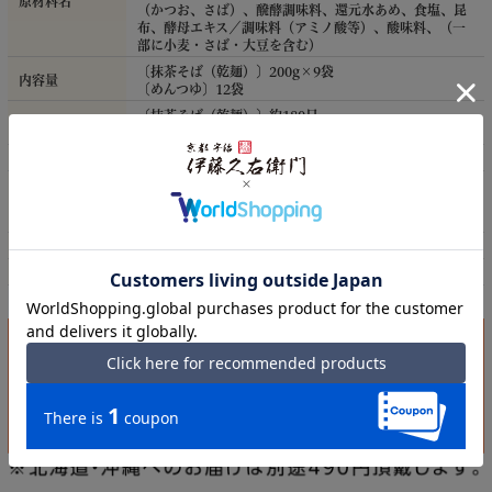
原材料名
（かつお、さば）、醗酵調味料、還元水あめ、食塩、昆
布、酵母エキス／調味料（アミノ酸等）、酸味料、（一
部に小麦・さば・大豆を含む）
〔抹茶そば（乾麺）〕200g×9袋
内容量
〔めんつゆ〕12袋
〔抹茶そば（乾麺）〕約180日
賞味期限
〔めんつゆ〕約90日
保存方法
直射日光・高温多湿を避け、保存してください
株式会社伊藤久右衛門
販売者
京都府宇治市莵道荒槙19-3
0120-27-3993
外装サイズ
約縦21.7cm×横23cm×高さ10cm
アレルゲン
小麦、そば、さば、大豆