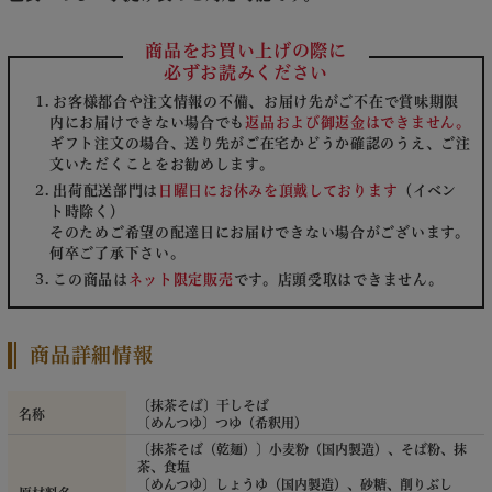
商品をお買い上げの際に
必ずお読みください
お客様都合や注文情報の不備、お届け先がご不在で賞味期限
内にお届けできない場合でも
返品および御返金はできません。
ギフト注文の場合、送り先がご在宅かどうか確認のうえ、ご注
文いただくことをお勧めします。
出荷配送部門は
日曜日にお休みを頂戴しております
（イベン
ト時除く）
そのためご希望の配達日にお届けできない場合がございます。
何卒ご了承下さい。
この商品は
ネット限定販売
です。店頭受取はできません。
商品詳細情報
〔抹茶そば〕干しそば
名称
〔めんつゆ〕つゆ（希釈用）
〔抹茶そば（乾麺）〕小麦粉（国内製造）、そば粉、抹
茶、食塩
〔めんつゆ〕しょうゆ（国内製造）、砂糖、削りぶし