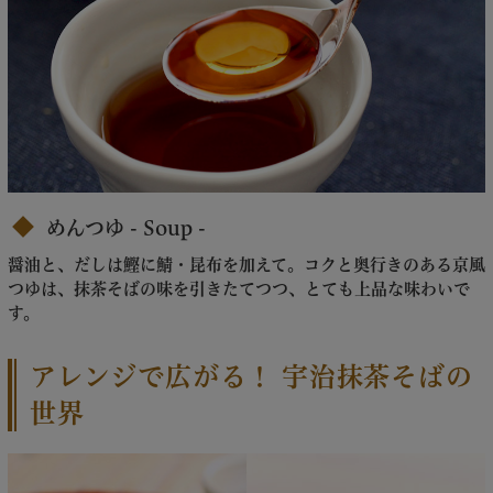
めんつゆ - Soup -
醤油と、だしは鰹に鯖・昆布を加えて。コクと奥行きのある京風
つゆは、抹茶そばの味を引きたてつつ、とても上品な味わいで
す。
アレンジで広がる！ 宇治抹茶そばの
世界