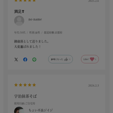
2025.2.6
満足❣️
no name
年代:
50代
性別:
女性
都道府県:
京都府
御歳暮として送りました。
大変喜ばれました！
参考になった
0
Like!
0
2024.2.3
宇治抹茶そば
使用目的
:ご自宅用
ちょい不良ジイジ