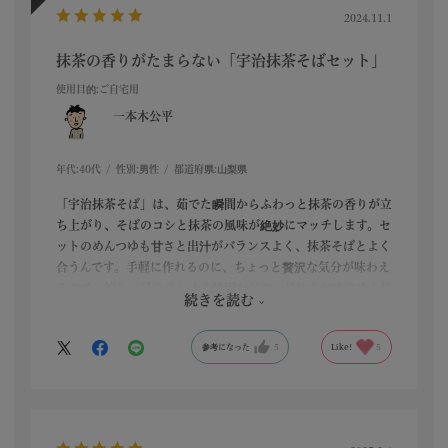
2024.11.1
抹茶の香りがたまらない「宇治抹茶そばセット」
使用目的
:ご自宅用
一本木公平
年代:
40代
性別:
男性
都道府県:
山梨県
「宇治抹茶そば」は、茹でた瞬間からふわっと抹茶の香りが立
ち上がり、そばのコシと抹茶の風味が絶妙にマッチします。セ
ットのめんつゆも甘さと出汁がバランスよく、抹茶そばとよく
合うんです。手軽に作れるのに、ちょっと贅沢な気分が味わえ
るので、忙しい日のランチや特別な日の一品にもおすすめ！抹
続きを読む
茶好きの方なら、絶対に楽しめる一品ですよ。
参考になった
5
Like!
5