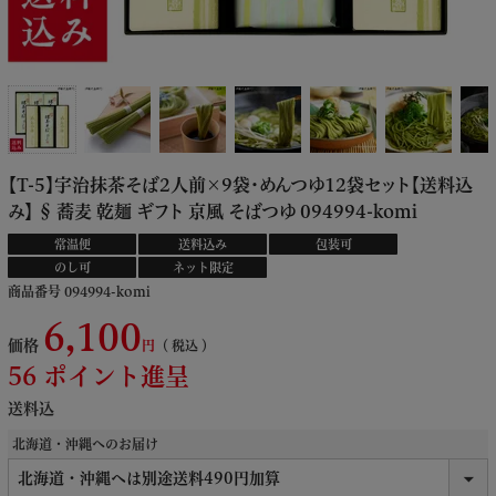
【T-5】宇治抹茶そば2人前×9袋・めんつゆ12袋セット【送料込
み】 § 蕎麦 乾麺 ギフト 京風 そばつゆ 094994-komi
常温便
送料込み
包装可
のし可
ネット限定
商品番号
094994-komi
6,100
価格
税込
56
ポイント進呈
送料込
北海道・沖縄へのお届け