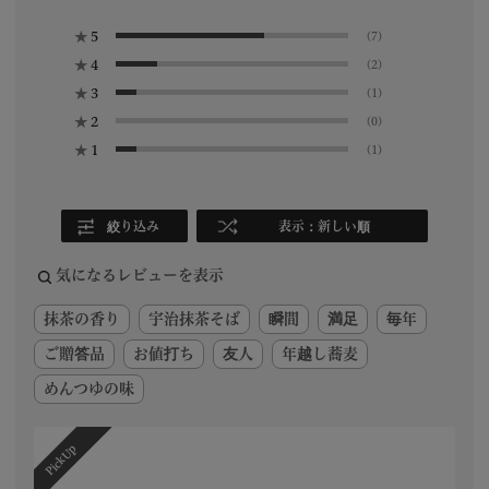
★
5
(7)
★
4
(2)
★
3
(1)
★
2
(0)
★
1
(1)
絞り込み
表示：新しい順
気になるレビューを表示
抹茶の香り
宇治抹茶そば
瞬間
満足
毎年
ご贈答品
お値打ち
友人
年越し蕎麦
めんつゆの味