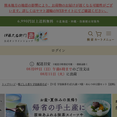
熊本地方の地震の影響により、お荷物のお届けが遅くなる可能性がござ
います。詳しくはヤマト運輸のWEBサイトにてご確認ください。
6,990円以上送料無料
※北海道・沖縄・冷凍便は対象外
検索
カート
メニュー
公式オンラインショップ
ログイン
配送目安
※配送日時指定可能・一部商品除く
08月09日（日）午前6時まで
のご注文は
08月11日（火）
に出荷
トップページ
喉ごしと香り 宇治抹茶そば
【T-5】宇治抹茶そば2人前×9袋・めんつゆ12袋セット【送料込み】 §