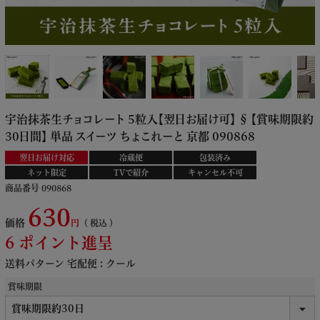
宇治抹茶生チョコレート 5粒入【翌日お届け可】 § 【賞味期限約
30日間】 単品 スイーツ ちょこれーと 京都 090868
翌日お届け対応
冷蔵便
包装済み
ネット限定
TVで紹介
キャンセル不可
商品番号
090868
630
価格
税込
6
ポイント進呈
送料パターン
宅配便 : クール
賞味期限