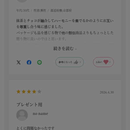
年代:
30代
性別:
男性
都道府県:
京都府
抹茶とチョコが融合してハーモニーを奏でるかのようにお互い
を尊重し合う味に感じました。
パッケージも品を感じる物で他の類似商品よりもちょっとした
贈り物に良いのではと思います。
私は自身の試食用とバレンタインデーのお返しに利用させて貰
続きを読む
いました。
参考になった
5
Like!
5
2026.4.30
プレゼント用
no name
とくに問題なかったです