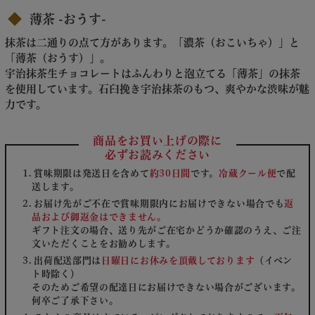
薄茶 -おうす-
抹茶は二通りの点て方があります。「濃茶（おこいちゃ）」と
「薄茶（おうす）」。
宇治抹茶生チョコレートはふんわりと泡立てる「薄茶」の抹茶
を使用しています。石臼挽き宇治抹茶のもつ、爽やかな渋味が魅
力です。
商品をお買い上げの際に
必ずお読みください
賞味期限は発送日を含めて
約30日間
です。
冷蔵クール便
で配
送します。
お届け先がご不在で賞味期限内にお届けできない場合でも
返
品および御返金はできません。
ギフト注文の場合、送り先がご在宅かどうか確認のうえ、ご注
文いただくことをお勧めします。
出荷配送部門は
日曜日にお休みを頂戴しております
（イベン
ト時除く）
そのためご希望の配達日にお届けできない場合がございます。
何卒ご了承下さい。