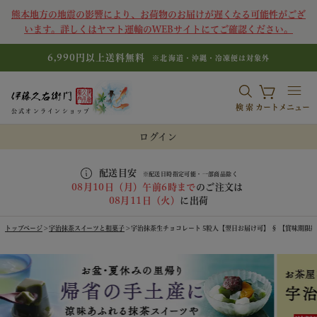
熊本地方の地震の影響により、お荷物のお届けが遅くなる可能性がござ
います。詳しくはヤマト運輸のWEBサイトにてご確認ください。
6,990円以上送料無料
※北海道・沖縄・冷凍便は対象外
検索
カート
メニュー
公式オンラインショップ
ログイン
配送目安
※配送日時指定可能・一部商品除く
08月10日（月）午前6時まで
のご注文は
08月11日（火）
に出荷
トップページ
宇治抹茶スイーツと和菓子
宇治抹茶生チョコレート 5粒入【翌日お届け可】 § 【賞味期限約30日