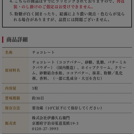
こちらの商品はすでにラッピングされておりますので、
再包
装・のし掛けのご指定はお受けできません。
粉糖が白く固まったり、結露により濃い斑点・色むらが見ら
れる場合がありますが、品質には問題ございません。
商品詳細
名称
チョコレート
チョコレート（ココアバター、砂糖、乳糖、バターミル
クパウダー）（国内製造）、ホイップクリーム、クリー
原材料名
ム、砂糖結合水飴、ココアバター、抹茶、粉糖／乳化
剤、香料、（一部に乳成分・大豆を含む）
内容量
5粒
賞味期限
約30日
保存方法
要冷蔵（10℃以下にて保存してください）
株式会社伊藤久右衛門
販売者
京都府宇治市莵道荒槙19-3
0120-27-3993