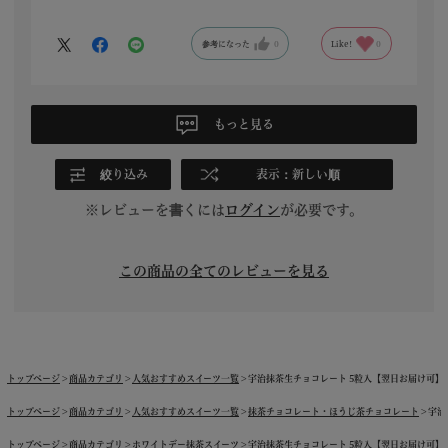
参考になった
0
Like!
0
もっと見る
絞り込み
表示：新しい順
※レビューを書くには
ログイン
が必要です。
この商品の全てのレビューを見る
トップページ
商品カテゴリ
人気おすすめスイーツ一覧
宇治抹茶生チョコレート 5粒入【翌日お届け可】 § 
トップページ
商品カテゴリ
人気おすすめスイーツ一覧
抹茶チョコレート・ほうじ茶チョコレート
宇治
トップページ
商品カテゴリ
ホワイトデー抹茶スイーツ
宇治抹茶生チョコレート 5粒入【翌日お届け可】 § 