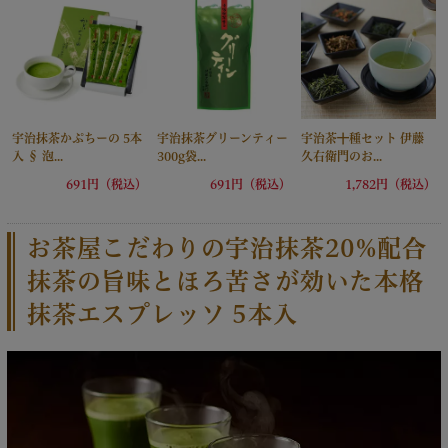
宇治抹茶かぷちーの 5本
宇治抹茶グリーンティー
宇治茶十種セット 伊藤
入 § 泡...
300g袋...
久右衛門のお...
691円（税込）
691円（税込）
1,782円（税込）
お茶屋こだわりの宇治抹茶20%配合
抹茶の旨味とほろ苦さが効いた本格
抹茶エスプレッソ 5本入