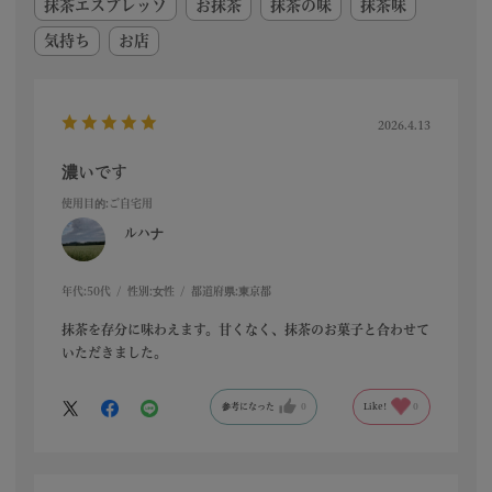
抹茶エスプレッソ
お抹茶
抹茶の味
抹茶味
気持ち
お店
2026.4.13
濃いです
使用目的
:ご自宅用
ルハナ
年代:
50代
性別:
女性
都道府県:
東京都
抹茶を存分に味わえます。甘くなく、抹茶のお菓子と合わせて
いただきました。
参考になった
0
Like!
0