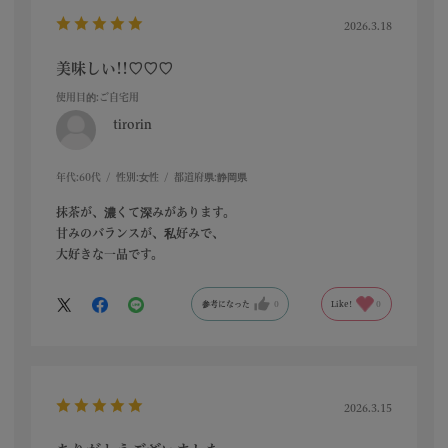
2026.3.18
美味しい!!♡♡♡
使用目的
:ご自宅用
tirorin
年代:
60代
性別:
女性
都道府県:
静岡県
抹茶が、濃くて深みがあります。
甘みのバランスが、私好みで、
大好きな一品です。
参考になった
0
Like!
0
2026.3.15