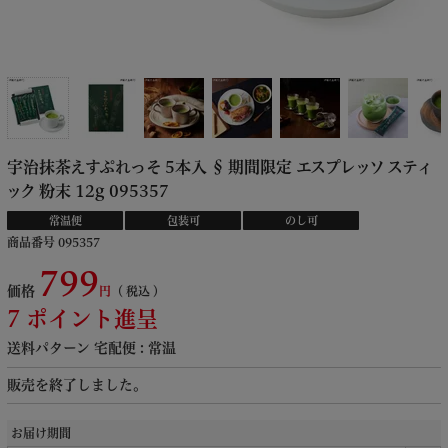
宇治抹茶えすぷれっそ 5本入 § 期間限定 エスプレッソ スティ
ック 粉末 12g 095357
常温便
包装可
のし可
商品番号
095357
799
価格
税込
7
ポイント進呈
送料パターン
宅配便 : 常温
販売を終了しました。
お届け期間