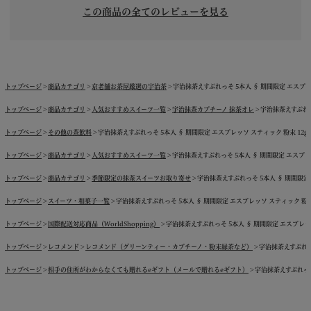
この商品の全てのレビューを見る
トップページ
商品カテゴリ
京老舗お茶屋厳選の宇治茶
宇治抹茶えすぷれっそ 5本入 § 期間限定 エスプレッソ
トップページ
商品カテゴリ
人気おすすめスイーツ一覧
宇治抹茶カプチーノ 抹茶オレ
宇治抹茶えすぷれっそ
トップページ
その他の茶飲料
宇治抹茶えすぷれっそ 5本入 § 期間限定 エスプレッソ スティック 粉末 12g 09
トップページ
商品カテゴリ
人気おすすめスイーツ一覧
宇治抹茶えすぷれっそ 5本入 § 期間限定 エスプレッソ
トップページ
商品カテゴリ
季節限定の抹茶スイーツお取り寄せ
宇治抹茶えすぷれっそ 5本入 § 期間限定 エ
トップページ
スイーツ・和菓子一覧
宇治抹茶えすぷれっそ 5本入 § 期間限定 エスプレッソ スティック 粉末 12
トップページ
国際配送対応商品（WorldShopping）
宇治抹茶えすぷれっそ 5本入 § 期間限定 エスプレッソ ス
トップページ
レコメンド
レコメンド（グリーンティー・カプチーノ・粉末緑茶など）
宇治抹茶えすぷれっそ
トップページ
相手の住所がわからなくても贈れるeギフト（メールで贈れるeギフト）
宇治抹茶えすぷれっそ 