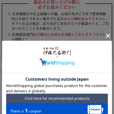
商品をお買い上げの際に
必ずお読みください
お客様都合や注文情報の不備、お届け先がご不在で賞味期限
内にお届けできない場合でも
返品および御返金はできません。
ギフト注文の場合、送り先がご在宅かどうか確認のうえ、ご注
文いただくことをお勧めします。
出荷配送部門は
日曜日にお休みを頂戴しております
（イベン
ト時除く）
そのためご希望の配達日にお届けできない場合がございます。
何卒ご了承下さい。
指定期間外はお届けできません。
商品詳細
名称
粉末清涼飲料
クリーミングパウダー（砂糖、デキストリン、脱脂粉
原材料名
乳、乳糖、植物油脂）（国内製造）、砂糖、抹茶、果糖
／カゼインNa、（一部に乳成分を含む）
内容量
60g（12g×5本）