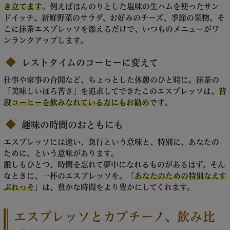
き立てます
。例えばほんのりとした塩味の生ハムを使ったサン
ドイッチ、新鮮野菜のサラダ、お好みのチーズ、季節の果物。そ
こに抹茶エスプレッソを添えるだけで、いつものメニューがワ
ンランクアップします。
レストタイムのコーヒーに変えて
仕事や家事の合間など、ちょっとした休憩のひと時に。抹茶の
「美味しいほろ苦さ」を追求してできたこのエスプレッソは、
普
段コーヒーを飲みなれている方にもお勧め
です。
趣味の時間のおともにも
エスプレッソには速い、急行という意味と、特別に、あなたの
ために、という意味があります。
誰しもひとつ、時間を忘れて夢中になれるものがあるはず。そん
なときに、一杯のエスプレッソを。「
あなたのための特別なえす
ぷれっそ
」は、豊かな時間をより豊かにしてくれます。
エスプレッソとカプチーノ、飲み比