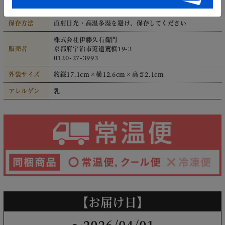
賞味期限
約60日
保存方法
直射日光・高温多湿を避け、保存してください
株式会社伊藤久右衛門
販売者
京都府宇治市莵道荒槙19-3
0120-27-3993
外装サイズ
約縦17.1cm×横12.6cm×高さ2.1cm
アレルゲン
乳
【お届け日】