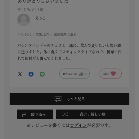
ありがとうございました
使用目的
:ギフト用
えっこ
年代:
50代
性別:
女性
都道府県:
大阪府
バレンタインデーのチョコと一緒に、飲んで貰いたいと思い親
に送りました。体に良くてスティックタイプなので、簡単に作
れて便利だと喜んでくれました。
参考になった
0
Like!
0
もっと見る
絞り込み
表示：新しい順
※レビューを書くには
ログイン
が必要です。