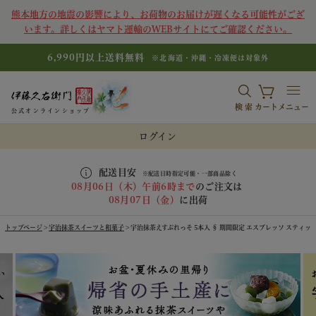
熊本地方の地震の影響により、お荷物のお届けが遅くなる可能性がござ
います。詳しくはヤマト運輸のWEBサイトにてご確認ください。
6,990円以上送料無料
※北海道・沖縄・冷凍便は対象外
検索
カート
メニュー
公式オンラインショップ
ログイン
配送目安
※配送日時指定可能・一部商品除く
08月06日（木）午前6時まで
のご注文は
08月07日（金）
に出荷
トップページ
宇治抹茶スイーツと和菓子
宇治抹茶えすぷれっそ 5本入 § 期間限定 エスプレッソ スティック 粉末