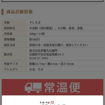
商品詳細情報
名称
干しそば
原材料名
小麦粉（国内製造）、そば粉、抹茶、食塩
内容量
200g×15袋
賞味期限
約180日
保存方法
直射日光・高温多湿を避け、保存してください
株式会社伊藤久右衛門
販売者
京都府宇治市莵道荒槙19-3
0120-27-3993
外装サイズ
約縦21.7cm×横23cm×高さ10cm
アレルゲン
小麦、そば