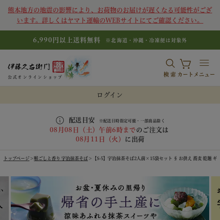
熊本地方の地震の影響により、お荷物のお届けが遅くなる可能性がござ
います。詳しくはヤマト運輸のWEBサイトにてご確認ください。
6,990円以上送料無料
※北海道・沖縄・冷凍便は対象外
検索
カート
メニュー
公式オンラインショップ
ログイン
配送目安
※配送日時指定可能・一部商品除く
08月08日（土）午前6時まで
のご注文は
08月11日（火）
に出荷
トップページ
喉ごしと香り 宇治抹茶そば
【S-5】宇治抹茶そば2人前×15袋セット § お供え 蕎麦 乾麺 ギフト