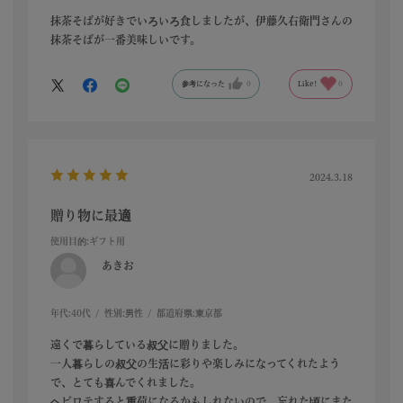
抹茶そばが好きでいろいろ食しましたが、伊藤久右衛門さんの
抹茶そばが一番美味しいです。
参考になった
0
Like!
0
2024.3.18
贈り物に最適
使用目的
:ギフト用
あきお
年代:
40代
性別:
男性
都道府県:
東京都
遠くで暮らしている叔父に贈りました。
一人暮らしの叔父の生活に彩りや楽しみになってくれたよう
で、とても喜んでくれました。
ヘビロテすると重荷になるかもしれないので、忘れた頃にまた