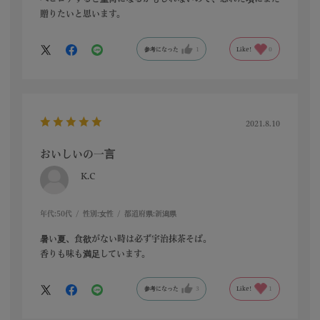
贈りたいと思います。
参考になった
1
Like!
0
2021.8.10
おいしいの一言
K.C
年代:
50代
性別:
女性
都道府県:
新潟県
暑い夏、食欲がない時は必ず宇治抹茶そば。
香りも味も満足しています。
参考になった
3
Like!
1