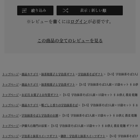
絞り込み
表示：新しい順
※レビューを書くには
ログイン
が必要です。
この商品の全てのレビューを見る
トップページ
商品カテゴリ
抹茶和菓子と宇治茶ギフト
宇治抹茶そばギフト
【S-5】宇治抹茶そば2人前×
トップページ
商品カテゴリ
抹茶和菓子と宇治茶ギフト
【S-5】宇治抹茶そば2人前×15袋セット § お供え 
トップページ
お正月 お菓子とお年賀ギフト
【S-5】宇治抹茶そば2人前×15袋セット § お供え 蕎麦 乾麺 ギフ
トップページ
商品カテゴリ
喉ごしと香りの宇治抹茶そば
【S-5】宇治抹茶そば2人前×15袋セット § お供え
トップページ
宇治抹茶そばと宇治茶のお酒
【S-5】宇治抹茶そば2人前×15袋セット § お供え 蕎麦 乾麺 ギフ
トップページ
伊藤久右衛門の涼菓
【S-5】宇治抹茶そば2人前×15袋セット § お供え 蕎麦 乾麺 ギフト 094
トップページ
宇治茶と抹茶スイーツギフト
御供｜宇治茶と抹茶スイーツギフト
【S-5】宇治抹茶そば2人前