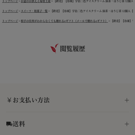
トップページ
お盆のお供えと帰省土産
【終売】【冷凍】宇治二色アイスクリーム 抹茶・ほうじ茶 12個入【送
トップページ
スイーツ・和菓子一覧
【終売】【冷凍】宇治二色アイスクリーム 抹茶・ほうじ茶 12個入【送料
トップページ
相手の住所がわからなくても贈れるeギフト（メールで贈れるeギフト）
【終売】【冷凍】宇治
閲覧履歴
お支払い方法
送料