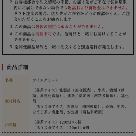
お客様都合や注文情報の不備、お届け先がご不在で賞味期限
内にお届けできない場合でも
返品および御返金はできません。
ギフト注文の場合、送り先がご在宅かどうか確認のうえ、ご注
文いただくことをお勧めします。
この商品は
包装の指定は承ることができません。
この商品は
同梱不可
です。他商品と一緒にお届けすることが
できません。
冷凍便商品以外と一緒に注文すると別途送料が発生します。
商品詳細
名称
アイスクリーム
〔抹茶アイス〕乳製品（国内製造）、牛乳、糖類（砂
糖、異性化液糖）、抹茶／安定剤（増粘多糖類）、乳化
原材料名
剤
〔ほうじ茶アイス〕乳製品（国内製造）、砂糖、牛乳、
ほうじ茶／乳化剤、安定剤（増粘多糖類）
〔抹茶アイス〕120ml×6個
内容量
〔ほうじ茶アイス〕120ml×6個