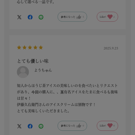
心して選べる一品です。
参考になった
5
Like!
2
2025.9.23
とても優しい味
ようちゃん
知人からほうじ茶アイスの美味しいのを食べたいとリクエスト
があり、今回の購入に、、某有名アイスをたまに食べるも後味
は甘々！
伊藤久右衛門さんのアイスクリームは別物です！
とても美味しくいただきました。
参考になった
0
Like!
0