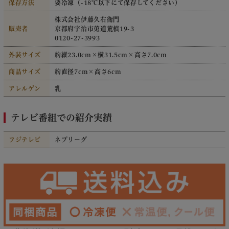
保存方法
要冷凍（-18℃以下にて保存してください）
株式会社伊藤久右衛門
販売者
京都府宇治市莵道荒槙19-3
0120-27-3993
外装サイズ
約縦23.0cm×横31.5cm×高さ7.0cm
商品サイズ
約直径7cm×高さ6cm
アレルゲン
乳
テレビ番組での紹介実績
フジテレビ
ネプリーグ