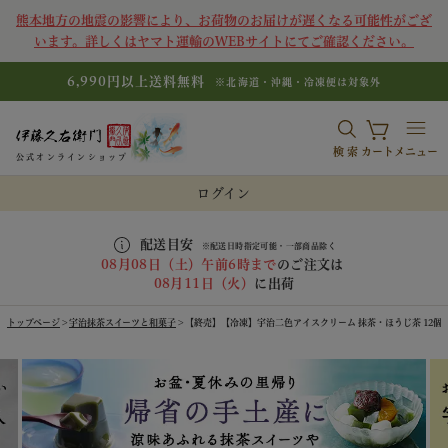
熊本地方の地震の影響により、お荷物のお届けが遅くなる可能性がござ
います。詳しくはヤマト運輸のWEBサイトにてご確認ください。
6,990円以上送料無料
※北海道・沖縄・冷凍便は対象外
検索
カート
メニュー
公式オンラインショップ
ログイン
配送目安
※配送日時指定可能・一部商品除く
08月08日（土）午前6時まで
のご注文は
08月11日（火）
に出荷
トップページ
宇治抹茶スイーツと和菓子
【終売】【冷凍】宇治二色アイスクリーム 抹茶・ほうじ茶 12個入【