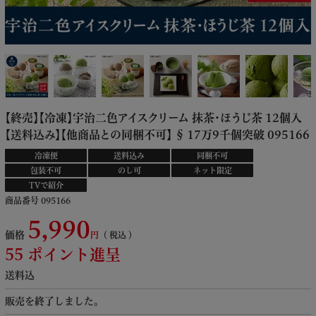
【終売】【冷凍】宇治二色アイスクリーム 抹茶・ほうじ茶 12個入
【送料込み】【他商品との同梱不可】 § 17万9千個突破 095166
冷凍便
送料込み
同梱不可
包装不可
のし可
ネット限定
TVで紹介
商品番号
095166
5,990
価格
税込
55
ポイント進呈
送料込
販売を終了しました。