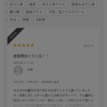
ほうじ茶
抹茶
ほうじ茶アイス
抹茶もほうじ茶
贈り物
抹茶アイス
宇治二色アイスクリーム
自分
何度
大好評
2023.9.9
老若男女に大人気！！
使用目的
:ギフト用
みゆ
年代:
50代
性別:
女性
都道府県:
大阪府
ある方のお誕生日会に何かをお送りしようと迷っていました
が、食後に召し上がって頂くには後口がサッパリ、でも濃厚な
抹茶とほうじ茶アイスが一番良いと思い、お届けさせて頂いた
ところ、その日に参加された皆様より、とても好評だというご