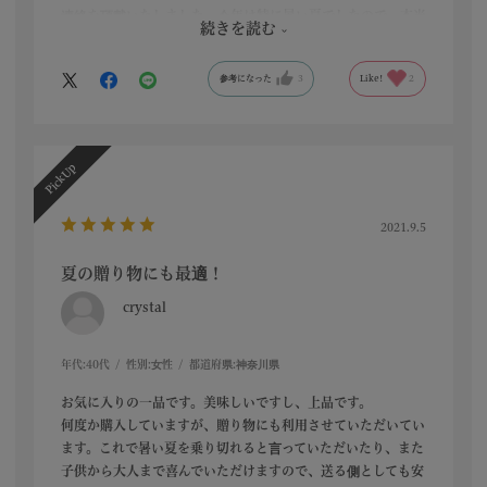
連絡を頂戴いたしました。今年は特に暑い夏でしたので、本当
続きを読む
に喜ばれていましたし、贈らせて頂いた私も嬉しかったです
♪♪
参考になった
3
Like!
2
2021.9.5
夏の贈り物にも最適！
crystal
年代:
40代
性別:
女性
都道府県:
神奈川県
お気に入りの一品です。美味しいですし、上品です。
何度か購入していますが、贈り物にも利用させていただいてい
ます。これで暑い夏を乗り切れると言っていただいたり、また
子供から大人まで喜んでいただけますので、送る側としても安