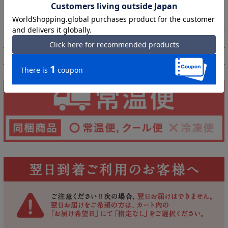
株式会社伊藤久右衛門
販売者
京都府宇治市莵道荒槙19-3
0120-27-3993
外装サイズ
約縦23cm×横8cm×高さ1.8cm
アレルゲン
小麦、そば