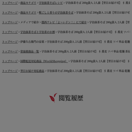
トップページ
商品カテゴリ
宇治抹茶そばレシピ
宇治抹茶そば 200g袋入 2人前【翌日お届け可】 § 蕎麦 ソ
トップページ
商品カテゴリ
喉ごしと香りの宇治抹茶そば
宇治抹茶そば 200g袋入 2人前【翌日お届け可】 §
トップページ
メディアで紹介
関西テレビ「よ～いドン！」にて紹介
宇治抹茶そば 200g袋入 2人前【翌日
トップページ
宇治抹茶そばと宇治茶のお酒
宇治抹茶そば 200g袋入 2人前【翌日お届け可】 § 蕎麦 ソバ 単品
トップページ
伊藤久右衛門の涼菓
宇治抹茶そば 200g袋入 2人前【翌日お届け可】 § 蕎麦 ソバ 単品 乾麺 茶
トップページ
常温便商品一覧
宇治抹茶そば 200g袋入 2人前【翌日お届け可】 § 蕎麦 ソバ 単品 乾麺 茶房で人
トップページ
国際配送対応商品（WorldShopping）
宇治抹茶そば 200g袋入 2人前【翌日お届け可】 § 蕎麦
トップページ
翌日お届け対応商品
宇治抹茶そば 200g袋入 2人前【翌日お届け可】 § 蕎麦 ソバ 単品 乾麺 茶
閲覧履歴