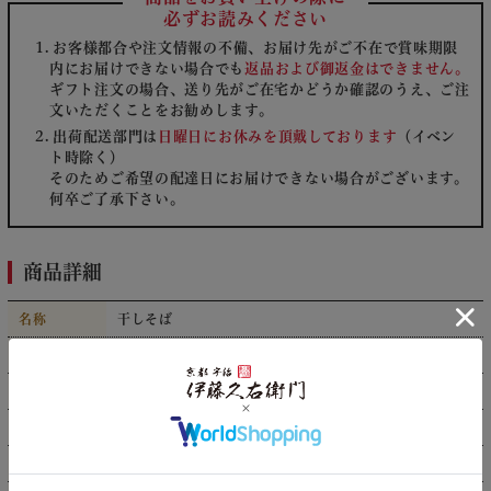
必ずお読みください
お客様都合や注文情報の不備、お届け先がご不在で賞味期限
内にお届けできない場合でも
返品および御返金はできません。
ギフト注文の場合、送り先がご在宅かどうか確認のうえ、ご注
文いただくことをお勧めします。
出荷配送部門は
日曜日にお休みを頂戴しております
（イベン
ト時除く）
そのためご希望の配達日にお届けできない場合がございます。
何卒ご了承下さい。
商品詳細
名称
干しそば
原材料名
小麦粉（国内製造）、そば粉、抹茶、食塩
内容量
200g
賞味期限
約180日
保存方法
直射日光・高温多湿を避け、保存してください