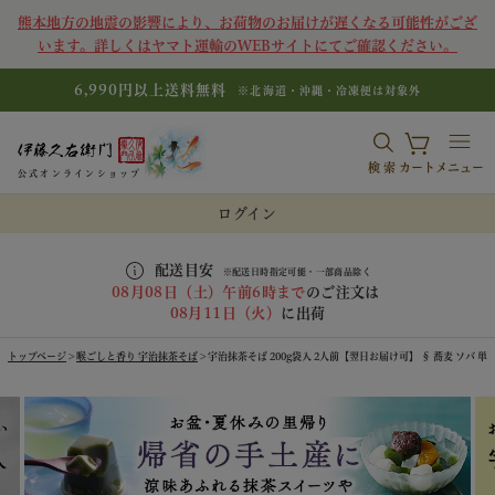
熊本地方の地震の影響により、お荷物のお届けが遅くなる可能性がござ
います。詳しくはヤマト運輸のWEBサイトにてご確認ください。
6,990円以上送料無料
※北海道・沖縄・冷凍便は対象外
検索
カート
メニュー
公式オンラインショップ
ログイン
配送目安
※配送日時指定可能・一部商品除く
08月08日（土）午前6時まで
のご注文は
08月11日（火）
に出荷
トップページ
喉ごしと香り 宇治抹茶そば
宇治抹茶そば 200g袋入 2人前【翌日お届け可】 § 蕎麦 ソバ 単品 