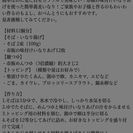
簡単なのに見た目もカラフルで美味しい！市販の味付けいなりあ
げを使った簡単蕎麦いなり！ご家族やお子様と作るのもわいわ
い作るのもよし、おべんとうにもおすすめです。
是非挑戦してみてください。
【材料12個分】
【そば・いなり揚げ】
・そば 2束（100g）
・市販の味付けいなりあげ12枚
【麺つゆ】
・市販めんつゆ（3倍濃縮）約大さじ2
【トッピング】（種類や量はお好みで）
・柴漬けやたくあん、鶉ゆで卵、カニカマ、エビなど
・ごま、カイワレ、ブロッコリースプラウト、錦糸卵など
【作り方】
1.そばは3分ゆで、氷水で冷やし、しっかり水気を切る
2.ゆでたそばに、めんつゆと味付けいなりあげの汁をからませる
3.トッピング用の材料を刻む、鶉ゆで卵は半分に切る
4.そばを12等分してあげに詰め、お好きなトッピングを盛り付
けて完成！