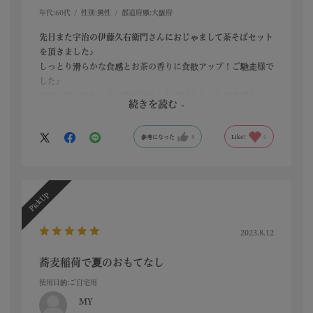
年代:
60代
性別:
男性
都道府県:
大阪府
先日また宇治の伊藤久右衛門さんにおじゃまして茶そばセット
を頂きました♪
しっとり滑らかな食感とお茶の香りに食欲アップ！ご馳走様で
した♪
自宅へ帰ってからその味が忘れられず早々ネットにてグリーン
続きを読む
ティーと合わせて注文！自宅でも本家の味と変わらない美味し
い茶そばを頂きました😃
参考になった
8
Like!
4
2023.8.12
蕎麦稲荷で夏のおもてなし
使用目的
:ご自宅用
MY