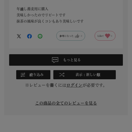
普通の蕎麦と違って、抹茶の香り、緑色の見栄えの良さが、お
すすめポイント☆
年越し蕎麦用に購入
美味しかったのでリピートです
抹茶の風味が良くコシもあり美味しいです
参考になった
0
Like!
0
もっと見る
絞り込み
表示：新しい順
※レビューを書くには
ログイン
が必要です。
この商品の全てのレビューを見る