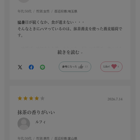
年代:
50代
性別:
女性
都道府県:
埼玉県
猛暑日が続くなか、食が進まない・・・
そんなときにハマっているのは、抹茶蕎麦を使った蕎麦稲荷で
す。
・油揚げ→油抜きした後、めんつゆ、だしつゆ等で、煮つける
続きを読む
・蕎麦を茹で、氷水で〆た後、水分を切り、めんつゆで絡める
・半分に切って開いた油揚げのなかに、味付けした蕎麦を入れ
参考になった
13
Like!
8
て、
好きな具をトッピング
（揚げ玉、オクラ、とろろ、ネギ、しらす、納豆、ネギトロ、
いくら、紅ショウガ、海苔など）
2026.7.14
お皿に並べて完成。
残ったものは、タッパに入れて、冷蔵庫へ。
抹茶の香りがいい
→翌日でも、ひんやり美味しく頂けました。
ルフィ
家族ご飯はもちろん、夏のおもてなし料理としても、喜ばれる
と思います。
年代:
50代
性別:
男性
都道府県:
富山県