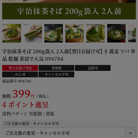
宇治抹茶そば 200g袋入 2人前【翌日お届け可】 § 蕎麦 ソバ 単
品 乾麺 茶房で人気 094784
翌日お届け対応
常温便
包装可
のし可
キャンセル不可
商品番号
094784
399
価格
税込
4
ポイント進呈
送料パターン
宅配便 : 常温
ご注文後の変更・キャンセル不可