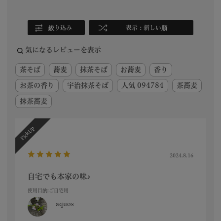
絞り込み
表示：新しい順
気になるレビューを表示
茶そば
蕎麦
抹茶そば
お蕎麦
香り
お茶の香り
宇治抹茶そば
人気 094784
茶蕎麦
抹茶蕎麦
2024.8.16
自宅でも本家の味♪
使用目的
:ご自宅用
aquos