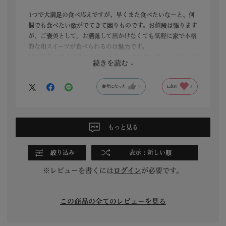
1つで大満足の食べ応えですが、早くまた食べたいなーと、何
個でも食べたい欲がでてきて困りものです。お値段は張ります
が、ご褒美として。お洒落して出かけなくても気軽に家で本格
的な和スイーツが食べられるのは魅力です。
特に抹茶の寒天は他では味わえないのではないでしょうか、本
続きを読む
当に美味しい！モチモチの白玉と餡の相性も良く、一切れの蜜
柑もまた良いアクセントに。お口の中が幸せになります、お勧
参考になった
9
Like!
3
めです！
もっと見る
絞り込み
表示：新しい順
※レビューを書くには
ログイン
が必要です。
この商品の全てのレビューを見る