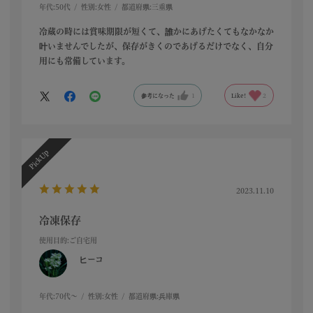
年代:
50代
性別:
女性
都道府県:
三重県
冷蔵の時には賞味期限が短くて、誰かにあげたくてもなかなか
叶いませんでしたが、保存がきくのであげるだけでなく、自分
用にも常備しています。
参考になった
1
Like!
2
2023.11.10
冷凍保存
使用目的
:ご自宅用
ヒーコ
年代:
70代～
性別:
女性
都道府県:
兵庫県