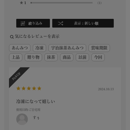
★
1
(1)
絞り込み
表示：新しい順
気になるレビューを表示
あんみつ
冷凍
宇治抹茶あんみつ
賞味期限
上品
贈り物
抹茶
商品
以前
今回
2024.10.13
冷凍になって嬉しい
使用目的
:ご自宅用
すぅ