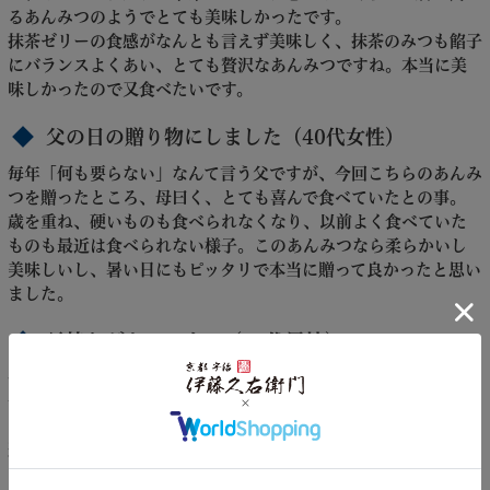
るあんみつのようでとても美味しかったです。
抹茶ゼリーの食感がなんとも言えず美味しく、抹茶のみつも餡子
にバランスよくあい、とても贅沢なあんみつですね。本当に美
味しかったので又食べたいです。
父の日の贈り物にしました（40代女性）
毎年「何も要らない」なんて言う父ですが、今回こちらのあんみ
つを贈ったところ、母曰く、とても喜んで食べていたとの事。
歳を重ね、硬いものも食べられなくなり、以前よく食べていた
ものも最近は食べられない様子。このあんみつなら柔らかいし
美味しいし、暑い日にもピッタリで本当に贈って良かったと思い
ました。
長持ちがよいです！（60代男性）
今までとても美味しいあんみつなのですが、到着後ほぼすぐに
食べなければならなかったので、ちょっとその点が気になってお
りましたが、今回保存期間が長めになり、食べるタイミングを
選べることができ、非常にありがたいです。
また、購入させていただきたいと考えております。