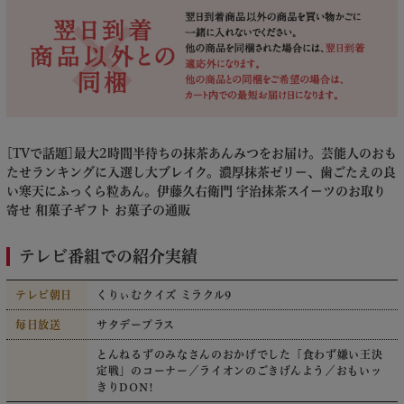
[TVで話題]最大2時間半待ちの抹茶あんみつをお届け。芸能人のおも
たせランキングに入選し大ブレイク。濃厚抹茶ゼリー
、歯ごたえの良
い寒天にふっくら粒あん。伊藤久右衛門 宇治抹茶スイーツのお取り
寄せ 和菓子ギフト お菓子の通販
テレビ番組での紹介実績
テレビ朝日
くりぃむクイズ ミラクル9
毎日放送
サタデープラス
とんねるずのみなさんのおかげでした「食わず嫌い王決
定戦」のコーナー／ライオンのごきげんよう／おもいッ
きりDON!