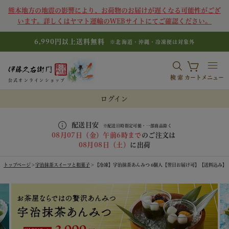
熊本地方の地震の影響により、お荷物のお届けが遅くなる可能性がござ
います。詳しくはヤマト運輸のWEBサイトにてご確認ください。
6,990円以上送料無料
※北海道・沖縄・冷凍便は対象外
検索
カート
メニュー
公式オンラインショップ
ログイン
配送目安
※配送日時指定可能・一部商品除く
08月07日（金）午前6時まで
のご注文は
08月08日（土）
に出荷
トップページ
宇治抹茶スイーツと和菓子
【冷凍】宇治抹茶あんみつ 6個入【翌日お届け可】【送料込み】【他商品と