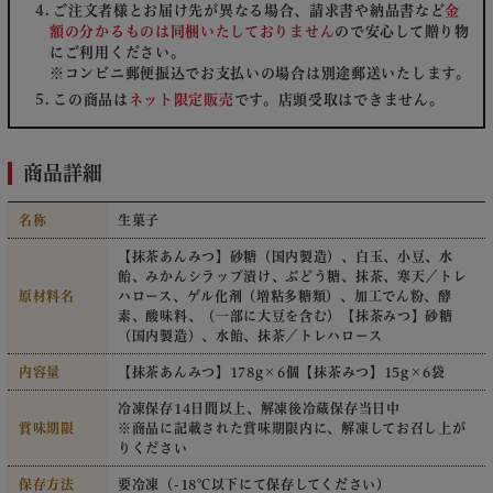
ご注文者様とお届け先が異なる場合、請求書や納品書など
金
額の分かるものは同梱いたしておりません
ので安心して贈り物
にご利用ください。
※コンビニ郵便振込でお支払いの場合は別途郵送いたします。
この商品は
ネット限定販売
です。店頭受取はできません。
商品詳細
名称
生菓子
【抹茶あんみつ】砂糖（国内製造）、白玉、小豆、水
飴、みかんシラップ漬け、ぶどう糖、抹茶、寒天／トレ
原材料名
ハロース、ゲル化剤（増粘多糖類）、加工でん粉、酵
素、酸味料、（一部に大豆を含む）【抹茶みつ】砂糖
（国内製造）、水飴、抹茶／トレハロース
内容量
【抹茶あんみつ】178g×6個【抹茶みつ】15g×6袋
冷凍保存14日間以上、解凍後冷蔵保存当日中
賞味期限
※商品に記載された賞味期限内に、解凍してお召し上が
りください
保存方法
要冷凍（-18℃以下にて保存してください）