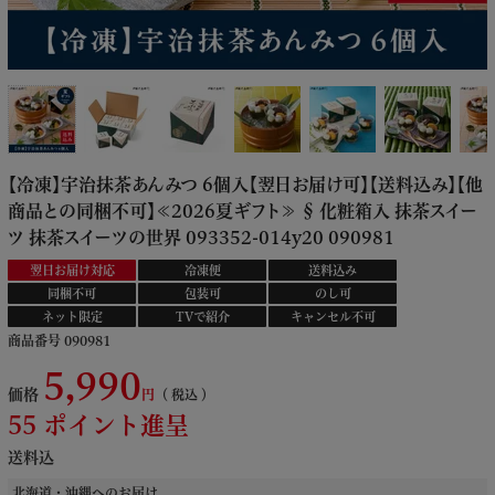
【冷凍】宇治抹茶あんみつ 6個入【翌日お届け可】【送料込み】【他
商品との同梱不可】≪2026夏ギフト≫ § 化粧箱入 抹茶スイー
ツ 抹茶スイーツの世界 093352-014y20 090981
翌日お届け対応
冷凍便
送料込み
同梱不可
包装可
のし可
ネット限定
TVで紹介
キャンセル不可
商品番号
090981
5,990
価格
税込
55
ポイント進呈
送料込
北海道・沖縄へのお届け