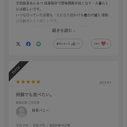
宇治抹茶あんみつ 冷凍保存で賞味期限が長くなり一人暮らし
には嬉しいです。
いつも行っていた京都も一人になり出かける機会が減り 通販
は高齢者にとり嬉しいです。
しかもご丁寧なお言葉のメールも気遣いを感じ嬉しいです。
続きを読む
ありがとうございます。
参考になった
10
Like!
6
生水羊羹もたっぷりの量で大好き❤️
2023.9.9
何個でも食べたい。
使用目的
:ご自宅用
抹茶バニー
年代:
30代
性別:
女性
都道府県:
香川県