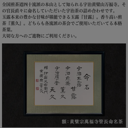
全国煎茶道四十流派の本山として知られる宇治黄檗山万福寺。そ
の官長直々に命名していただいた宇治茶の詰め合わせです。
玉露本来の豊かな甘味が堪能できる玉露『甘露』。香り高い煎
茶『薫久』。どちらも各流派の茶会でご使用いただいてる本格
茶葉。
大切な方へのご進物にご利用ください。