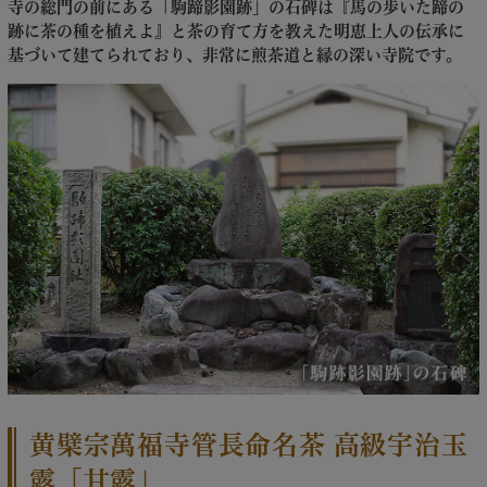
寺の総門の前にある「駒蹄影園跡」の石碑は『馬の歩いた蹄の
跡に茶の種を植えよ』と茶の育て方を教えた明恵上人の伝承に
基づいて建てられており、非常に煎茶道と縁の深い寺院です。
黄檗宗萬福寺管長命名茶 高級宇治玉
露「甘露」