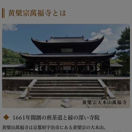
黄檗宗萬福寺とは
1661年開創の煎茶道と縁の深い寺院
黄檗山萬福寺は京都府宇治市にある黄檗宗の大本山。