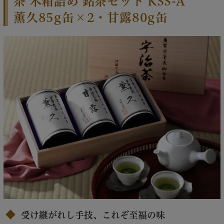
茶 木箱詰め 銘茶セット KSS-A
薫久85g缶×2・甘露80g缶
受け継がれし手技、これぞ至福の味