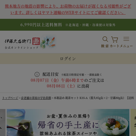
熊本地方の地震の影響により、お荷物のお届けが遅くなる可能性がござ
います。詳しくはヤマト運輸のWEBサイトにてご確認ください。
6,990円以上送料無料
※北海道・沖縄・冷凍便は対象外
検索
カート
メニュー
公式オンラインショップ
ログイン
配送目安
※配送日時指定可能・一部商品除く
08月07日（金）午前6時まで
のご注文は
08月08日（土）
に出荷
トップページ
京老舗お茶屋の宇治茶撰
木箱詰め 銘茶セット KSS-A（薫久85g缶×2・甘露80g缶）【送料