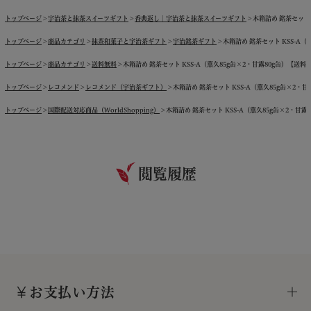
トップページ
宇治茶と抹茶スイーツギフト
香典返し｜宇治茶と抹茶スイーツギフト
木箱詰め 銘茶セット 
トップページ
商品カテゴリ
抹茶和菓子と宇治茶ギフト
宇治銘茶ギフト
木箱詰め 銘茶セット KSS-A（
トップページ
商品カテゴリ
送料無料
木箱詰め 銘茶セット KSS-A（薫久85g缶×2・甘露80g缶）【送料
トップページ
レコメンド
レコメンド（宇治茶ギフト）
木箱詰め 銘茶セット KSS-A（薫久85g缶×2・甘
トップページ
国際配送対応商品（WorldShopping）
木箱詰め 銘茶セット KSS-A（薫久85g缶×2・甘露
閲覧履歴
お支払い方法