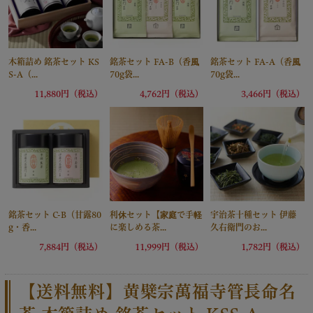
木箱詰め 銘茶セット KS
銘茶セット FA-B（香風
銘茶セット FA-A（香風
S-A（...
70g袋...
70g袋...
11,880円（税込）
4,762円（税込）
3,466円（税込）
銘茶セット C-B（甘露80
利休セット【家庭で手軽
宇治茶十種セット 伊藤
g・香...
に楽しめる茶...
久右衛門のお...
7,884円（税込）
11,999円（税込）
1,782円（税込）
【送料無料】黄檗宗萬福寺管長命名