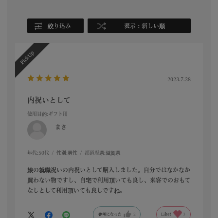
絞り込み
表示：新しい順
2023.7.28
内祝いとして
使用目的
:ギフト用
まさ
年代:
50代
性別:
男性
都道府県:
滋賀県
娘の就職祝いの内祝いとして購入しました。自分ではなかなか
買わない物ですし、自宅で利用頂いても良し、来客でのおもて
なしとして利用頂いても良しですね。
参考になった
2
Like!
3