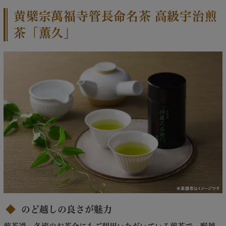
黄檗宗萬福寺管長命名茶 高級宇治煎
茶「薫久」
のど越しの良さが魅力