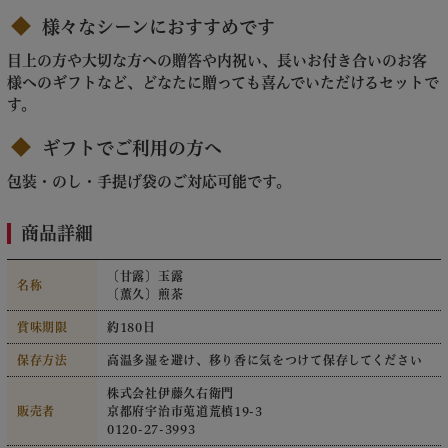
様々なシーンにおすすめです
目上の方や大切な方への贈答や内祝い、長いお付き合いのお客
様へのギフトなど、どなたに贈っても喜んでいただけるセットで
す。
ギフトでご利用の方へ
包装・のし・手提げ袋のご対応可能です。
商品詳細
〔甘露〕玉露
名称
〔薫久〕煎茶
賞味期限
約180日
保存方法
高温多湿を避け、移り香に気をつけて保存してください
株式会社伊藤久右衛門
販売者
京都府宇治市莵道荒槙19-3
0120-27-3993