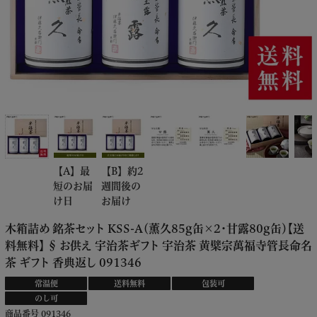
【A】最
【B】約2
短のお届
週間後の
け日
お届け
木箱詰め 銘茶セット KSS-A（薫久85g缶×2・甘露80g缶）【送
料無料】 § お供え 宇治茶ギフト 宇治茶 黄檗宗萬福寺管長命名
茶 ギフト 香典返し 091346
常温便
送料無料
包装可
のし可
商品番号
091346