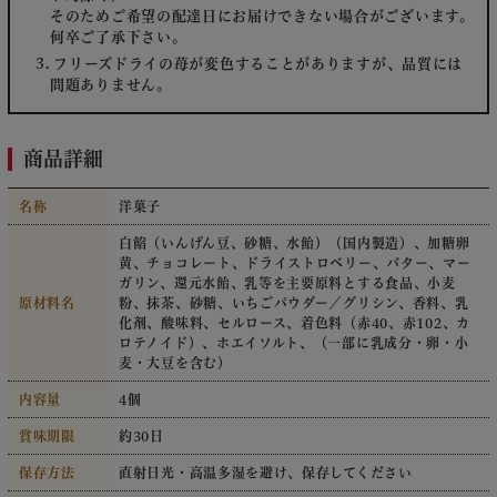
そのためご希望の配達日にお届けできない場合がございます。
何卒ご了承下さい。
フリーズドライの苺が変色することがありますが、品質には
問題ありません。
商品詳細
名称
洋菓子
白餡（いんげん豆、砂糖、水飴）（国内製造）、加糖卵
黄、チョコレート、ドライストロベリー、バター、マー
ガリン、還元水飴、乳等を主要原料とする食品、小麦
原材料名
粉、抹茶、砂糖、いちごパウダー／グリシン、香料、乳
化剤、酸味料、セルロース、着色料（赤40、赤102、カ
ロテノイド）、ホエイソルト、（一部に乳成分・卵・小
麦・大豆を含む）
内容量
4個
賞味期限
約30日
保存方法
直射日光・高温多湿を避け、保存してください