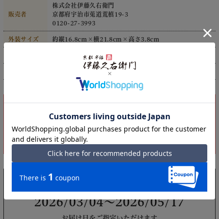
株式会社伊藤久右衛門
販売者
京都府宇治市莵道荒槙19-3
0120-27-3993
外装サイズ
約縦16.8cm×横21.8cm×高さ3.8cm
商品サイズ
約直径4.1cm×高さ3.0cm
アレルゲン
卵、乳、小麦、大豆
【お届け日】
2026/03/04～2026/05/17
お届け日をご指定いただけます