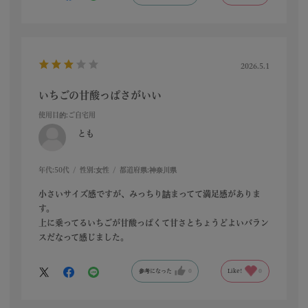
2026.5.1
いちごの甘酸っぱさがいい
使用目的
:ご自宅用
とも
年代:
50代
性別:
女性
都道府県:
神奈川県
小さいサイズ感ですが、みっちり詰まってて満足感がありま
す。
上に乗ってるいちごが甘酸っぱくて甘さとちょうどよいバラン
スだなって感じました。
参考になった
0
Like!
0