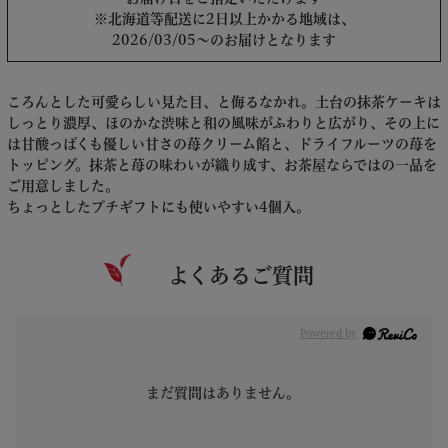
※北海道等配送に2日以上かかる地域は、
2026/03/05～のお届けとなります
ころんとした可愛らしい見た目、と侮るなかれ。土台の抹茶ケーキは
しっとり濃厚、ほのかな渋味と和の風味がふわりと広がり、その上に
は甘酸っぱくも優しい甘さの苺クリーム餡と、ドライフルーツの苺を
トッピング。抹茶と苺の味わいが織り成す、お茶屋ならではの一品を
ご用意しました。
ちょっとしたプチギフトにも使いやすい4個入。
よくあるご質問
Powered by
まだ質問はありません。