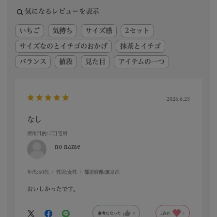
気になるレビューを表示
いちご
気持ち
サイズ感
2セット
サイズなのとイチゴのおかげ
抹茶とイチゴ
バランス
値段
見た目
アイテムの一つ
2026.6.23
なし
使用目的
:ご自宅用
no name
年代:
60代
性別:
女性
都道府県:
東京都
おいしかったです。
参考になった
0
Like!
0