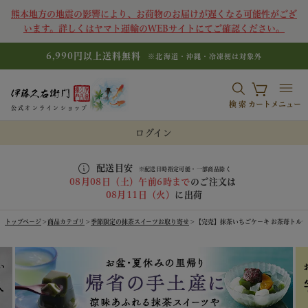
熊本地方の地震の影響により、お荷物のお届けが遅くなる可能性がござ
います。詳しくはヤマト運輸のWEBサイトにてご確認ください。
6,990円以上送料無料
※北海道・沖縄・冷凍便は対象外
検索
カート
メニュー
公式オンラインショップ
ログイン
配送目安
※配送日時指定可能・一部商品除く
08月08日（土）午前6時まで
のご注文は
08月11日（火）
に出荷
トップページ
商品カテゴリ
季節限定の抹茶スイーツお取り寄せ
【完売】抹茶いちごケーキ お茶苺トルテ 4