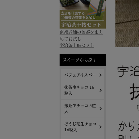
京都老舗のお茶をまと
めてお試し
宇治茶十帖セット
スイーツから探す
パフェアイスバー
抹茶生チョコ 16
粒入
抹茶生チョコ 5粒
入
ほうじ茶生チョコ
16粒入