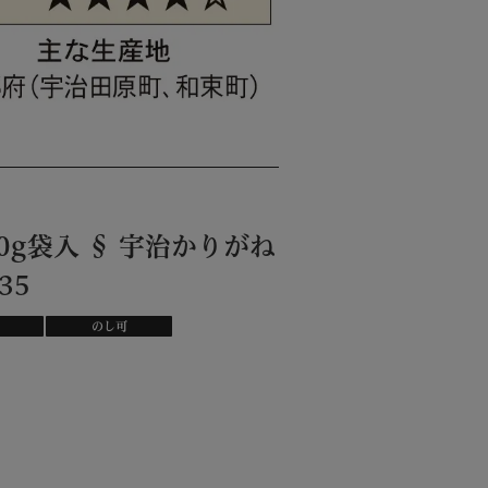
0g袋入 § 宇治かりがね
35
のし可