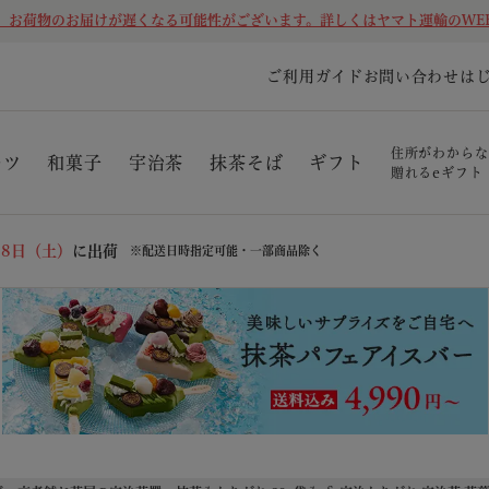
、お荷物のお届けが遅くなる可能性がございます。詳しくはヤマト運輸のWE
ご利用ガイド
お問い合わせ
は
住所がわからな
ーツ
和菓子
宇治茶
抹茶そば
ギフト
贈れるeギフト
08日（土）
に出荷
※配送日時指定可能・一部商品除く