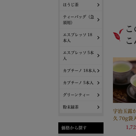
ほうじ茶
ティーバッグ（急
須用）
こ
エスプレッソ 18
こ
本入
エスプレッソ 5本
入
カプチーノ 18本入
カプチーノ 5本入
グリーンティー
粉末緑茶
宇治玉露か
久 70g袋
茶 茶葉 
1,7
価格から探す
ゅう 黄檗