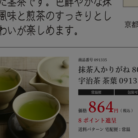
商品番号
091335
抹茶入かりがね 8
宇治茶 茶葉 0913
常温便
包装可
864
価格
税込
8
ポイント進呈
送料パターン
宅配便 : 常温