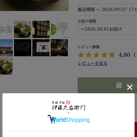
販売期間
〜
2026/09/27 17:
お届け期間
(
必
須
)
レビュー評価
4.80
（
レビューを見る
手提