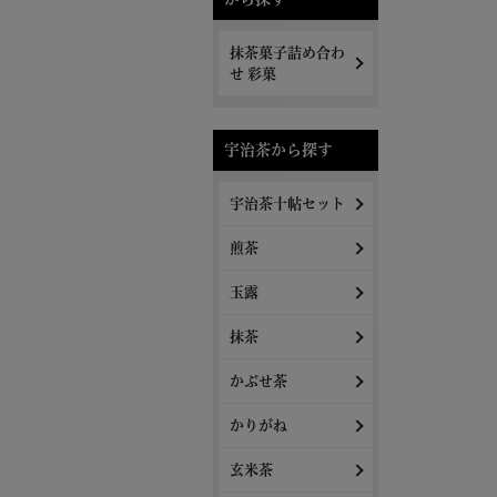
抹茶菓子詰め合わ
せ 彩菓
宇治茶から探す
宇治茶十帖セット
煎茶
玉露
抹茶
かぶせ茶
かりがね
玄米茶