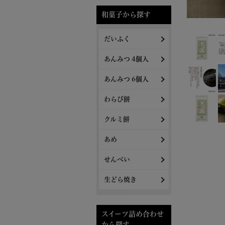
和菓子から探す
だいふく
あんみつ 4個入
あんみつ 6個入
わらび餅
クルミ餅
あめ
せんべい
生どら焼き
スイーツ詰め合わせ
から探す