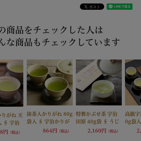
の商品をチェックした人は
んな商品もチェックしています
抹茶入かりがね 80g
特製かぶせ茶 宇治
高級宇
りがね 天
袋入 § 宇治かりが
田原 40g袋 § うじ
0g袋入
入 § 宇治
ね 宇治茶 茶葉 091
たわら 伊藤久右衛
う 宇治
茎茶 てんき
864円
2,160円
2
28円
（税込）
（税込）
（税込）
335
門代々の茶園 伊藤
宗萬福
宗萬福寺管