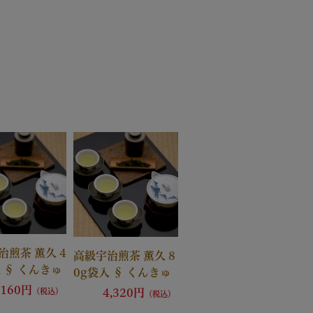
治煎茶 薫久 4
高級宇治煎茶 薫久 8
 § くんきゅ
0g袋入 § くんきゅ
茶 茶葉 黄檗
う 宇治茶 茶葉 黄檗
,160円
（税込）
4,320円
（税込）
寺管長命名茶
宗萬福寺管長命名茶