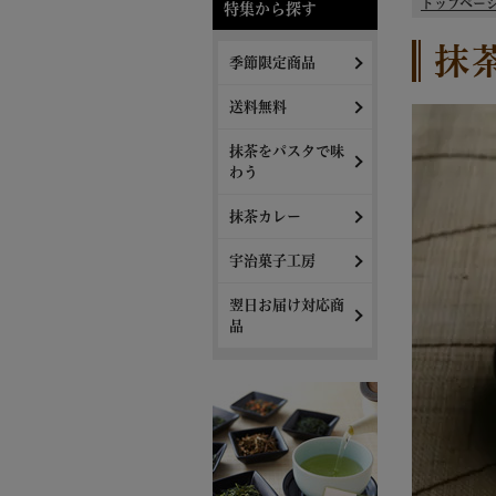
トップペー
特集から探す
抹
季節限定商品
送料無料
抹茶をパスタで味
わう
抹茶カレー
宇治菓子工房
翌日お届け対応商
品