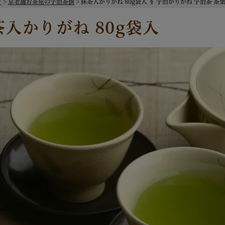
ジ
京老舗お茶屋の宇治茶撰
抹茶入かりがね 80g袋入 § 宇治かりがね 宇治茶 茶葉 0
茶入かりがね 80g袋入